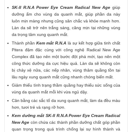
SK-II R.N.A Power Eye Cream Radical New Age
giúp
dưỡng ẩm cho vùng da quanh mắt, giúp phần da này
luôn mịn màng nhưng cũng săn chắc và khỏe mạnh hơn.
Làn da sẽ trở nên trắng sáng, căng mịn tại những vùng
da trọng tâm xung quanh mắt.
Thành phần
Kem mắt R.N.A
là sự kết hợp giữa tinh chất
Pitera đậm đặc cùng với công nghệ Radical New Age
Complex đã tạo nên một bước đột phá mới, tạo nên một
công thức dưỡng da cực hiệu quả. Làn da sẽ không còn
bị chảy xệ nữa, các nếp nhăn, vùng thâm quầng tồn tại
lâu ngày xung quanh mắt cũng nhanh chóng biến mất.
Giảm thiểu tình trạng thầm quầng hay thiếu sức sống của
vùng da quanh mắt mỗi khi vừa ngủ dậy.
Cân bằng các sắc tố da xung quanh mắt, làm da đều màu
hơn, tươi trẻ và rạng rỡ hơn.
Kem dưỡng mắt SK-II R.N.A Power Eye Cream Radical
New Age
còn chứa các thành phần dưỡng chất góp phần
quan trọng trong quá trình chống lại sự hình thành và