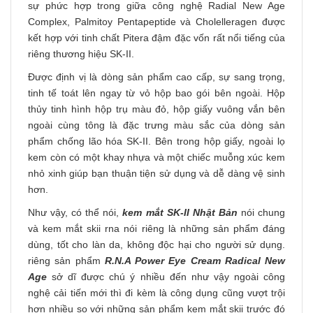
sự phức hợp trong giữa công nghệ Radial New Age
Complex, Palmitoy Pentapeptide và Cholelleragen được
kết hợp với tinh chất Pitera đậm đặc vốn rất nổi tiếng của
riêng thương hiệu SK-II.
Được định vị là dòng sản phẩm cao cấp, sự sang trọng,
tinh tế toát lên ngay từ vỏ hộp bao gói bên ngoài. Hộp
thủy tinh hình hộp trụ màu đỏ, hộp giấy vuông vắn bên
ngoài cùng tông là đặc trưng màu sắc của dòng sản
phẩm chống lão hóa SK-II. Bên trong hộp giấy, ngoài lọ
kem còn có một khay nhựa và một chiếc muỗng xúc kem
nhỏ xinh giúp bạn thuận tiện sử dụng và dễ dàng vệ sinh
hơn.
Như vậy, có thể nói,
kem mắt SK-II Nhật Bản
nói chung
và kem mắt skii rna nói riêng là những sản phẩm đáng
dùng, tốt cho làn da, không độc hại cho người sử dụng.
riêng sản phẩm
R.N.A Power Eye Cream Radical New
Age
sở dĩ được chú ý nhiều đến như vậy ngoài công
nghệ cải tiến mới thì đi kèm là công dụng cũng vượt trội
hơn nhiều so với những sản phẩm kem mắt skii trước đó