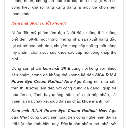
chống nhăn, chống lão hóa cao cấp đến từ Nhật Bản có
công hiệu khá rõ ràng xứng đáng là một lựa chọn nên
tham khảo
Kem mắt SK-II có tốt không?
Nhắc đến mỹ phẩm làm đẹp Nhật Bản không thể không
biết đến SK-II, một trong những nhà sản xuất hàng đầu
tại xứ sở hoa anh đào, chuyên cung cấp những mặt hàng
mỹ phẩm, chăm sóc sức khỏe cao cấp nổi tiếng khắp thế
giới.
Dòng sản phẩm
kem mắt SK-II
cũng nổi tiếng với nhiều
sản phẩm, trong đó không thể không kể đến
SK-II R.N.A
Power Eye Cream Radical New Age
đang nổi như cồn
trên thị trường làm đẹp với công dụng đa dạng giúp trẻ
hóa làn da, đánh bay quầng thâm, xóa mờ nếp nhăn, cải
thiện làn da chảy xệ, giúp da săn chắc khỏe mạnh hơn.
Kem mắt R.N.A Power Eye Cream Radical New Age
của Nhật
cũng được sản xuất trên công nghệ hiện đại và
nổi bật bậc nhất hiện nay. Đây là sản phẩm mới nhất với