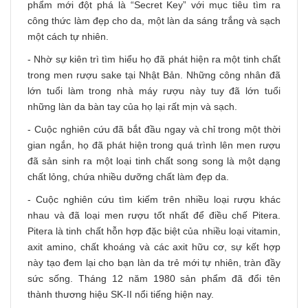
phẩm mới đột phá là “Secret Key” với mục tiêu tìm ra
công thức làm đẹp cho da, một làn da sáng trắng và sạch
một cách tự nhiên.
- Nhờ sự kiên trì tìm hiểu họ đã phát hiện ra một tinh chất
trong men rượu sake tại Nhật Bản. Những công nhân đã
lớn tuổi làm trong nhà máy rượu này tuy đã lớn tuổi
những làn da bàn tay của họ lại rất mịn và sạch.
- Cuộc nghiên cứu đã bắt đầu ngay và chỉ trong một thời
gian ngắn, họ đã phát hiện trong quá trình lên men rượu
đã sản sinh ra một loại tinh chất song song là một dạng
chất lỏng, chứa nhiều dưỡng chất làm đẹp da.
- Cuộc nghiên cứu tìm kiếm trên nhiều loại rượu khác
nhau và đã loại men rượu tốt nhất để điều chế Pitera.
Pitera là tinh chất hỗn hợp đặc biệt của nhiều loại vitamin,
axit amino, chất khoáng và các axit hữu cơ, sự kết hợp
này tạo đem lại cho bạn làn da trẻ mới tự nhiên, tràn đầy
sức sống. Tháng 12 năm 1980 sản phẩm đã đổi tên
thành thương hiệu SK-II nổi tiếng hiện nay.