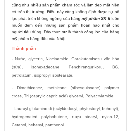
cũng như nhiều sản phẩm chăm sóc và làm đẹp mắt hiện
có trên thị trường. Điều này càng khẳng định được sự nỗ
lực phát triển không ngừng của hãng
mỹ phẩm SK-II
luôn
muốn đem đến những sản phẩm hoàn hảo nhất cho
người tiêu dùng. Đây thực sự là thành công lớn của hãng
mỹ phẩm hàng đầu của Nhật.
Thành phần
- Nước, glycerin, Niacinamide, Garakutomisesu văn hóa
(sữa), isohexadecane, Penchirengurikoru, BG,
petrolatum, isopropyl isostearate.
- Dimethiconez, methicone (silsesquioxane) polymer
cross, Tri (caprylic capric acid) glyceryl, Polyacrylamide.
- Lauroyl glutamine di (octyldodecyl, phytosteryl, behenyl),
hydrogenated polyisobutene, rượu stearyl, nylon-12,
Cetanol, behenyl, panthenol.