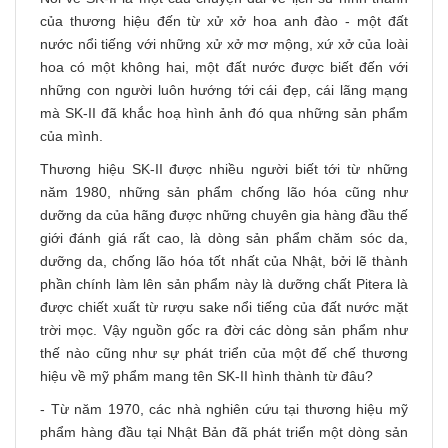
của thương hiệu đến từ xử xở hoa anh đào - một đất
nước nổi tiếng với những xử xở mơ mộng, xứ xở của loài
hoa có một không hai, một đất nước được biết đến với
những con người luôn hướng tới cái đẹp, cái lãng mạng
mà SK-II đã khắc hoạ hình ảnh đó qua những sản phẩm
của mình.
Thương hiệu SK-II được nhiều người biết tới từ những
năm 1980, những sản phẩm chống lão hóa cũng như
dưỡng da của hãng được những chuyên gia hàng đầu thế
giới đánh giá rất cao, là dòng sản phẩm chăm sóc da,
dưỡng da, chống lão hóa tốt nhất của Nhật, bởi lẽ thành
phần chính làm lên sản phẩm này là dưỡng chất Pitera là
được chiết xuất từ rượu sake nổi tiếng của đất nước mặt
trời mọc. Vậy nguồn gốc ra đời các dòng sản phẩm như
thế nào cũng như sự phát triển của một đế chế thương
hiệu về mỹ phẩm mang tên SK-II hình thành từ đâu?
- Từ năm 1970, các nhà nghiên cứu tại thương hiệu mỹ
phẩm hàng đầu tại Nhật Bản đã phát triển một dòng sản