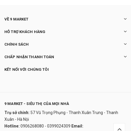
VỀ 9 MARKET
HỖ TRỢ KHÁCH HÀNG
CHÍNH SÁCH
CHẤP NHẬN THANH TOÁN
KẾT NỐI VỚI CHÚNG TÔI
9 MARKET - SIÊU THỊ CỦA MỌI NHÀ
Trụ sở chính:
57 Vũ Trọng Phụng - Thanh Xuân Trung - Thanh
Kem Mắt SK-II R.N.A Power Eye Cream
Xuân - Hà Nội
Radical New Age Nhật Bản
Hotline:
0906268080 - 0399024309
Email:
350.000₫