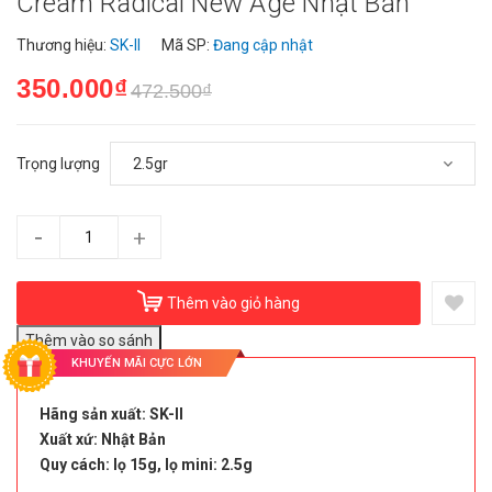
Cream Radical New Age Nhật Bản
Thương hiệu:
SK-II
Mã SP:
Đang cập nhật
350.000₫
472.500₫
Trọng lượng
-
+
Thêm vào giỏ hàng
KHUYẾN MÃI CỰC LỚN
Hãng sản xuất: SK-II
Xuất xứ: Nhật Bản
Quy cách: lọ 15g, lọ mini: 2.5g