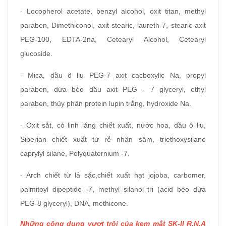
- Locopherol acetate, benzyl alcohol, oxit titan, methyl
paraben, Dimethiconol, axit stearic, laureth-7, stearic axit
PEG-100, EDTA-2na, Cetearyl Alcohol, Cetearyl
glucoside.
- Mica, dầu ô liu PEG-7 axit cacboxylic Na, propyl
paraben, dừa béo dầu axit PEG - 7 glyceryl, ethyl
paraben, thủy phân protein lupin trắng, hydroxide Na.
- Oxit sắt, cỏ linh lăng chiết xuất, nước hoa, dầu ô liu,
Siberian chiết xuất từ rễ nhân sâm, triethoxysilane
caprylyl silane, Polyquaternium -7.
- Arch chiết từ lá sặc,chiết xuất hạt jojoba, carbomer,
palmitoyl dipeptide -7, methyl silanol tri (acid béo dừa
PEG-8 glyceryl), DNA, methicone.
Những công dụng vượt trội của kem mắt SK-II R.N.A