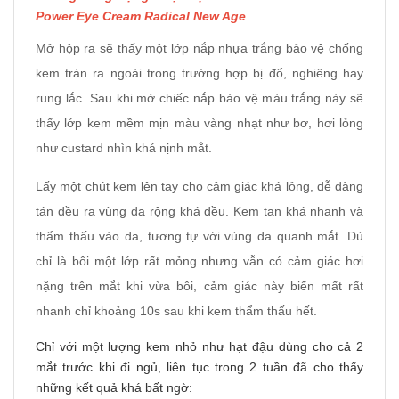
Power Eye Cream Radical New Age
Mở hộp ra sẽ thấy một lớp nắp nhựa trắng bảo vệ chống
kem tràn ra ngoài trong trường hợp bị đổ, nghiêng hay
rung lắc. Sau khi mở chiếc nắp bảo vệ màu trắng này sẽ
thấy lớp kem mềm mịn màu vàng nhạt như bơ, hơi lỏng
như custard nhìn khá nịnh mắt.
Lấy một chút kem lên tay cho cảm giác khá lỏng, dễ dàng
tán đều ra vùng da rộng khá đều. Kem tan khá nhanh và
thẩm thấu vào da, tương tự với vùng da quanh mắt. Dù
chỉ là bôi một lớp rất mỏng nhưng vẫn có cảm giác hơi
nặng trên mắt khi vừa bôi, cảm giác này biến mất rất
nhanh chỉ khoảng 10s sau khi kem thẩm thấu hết.
Chỉ với một lượng kem nhỏ như hạt đậu dùng cho cả 2
mắt trước khi đi ngủ, liên tục trong 2 tuần đã cho thấy
những kết quả khá bất ngờ: