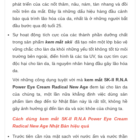
phát triển của các nốt thâm, nâu, nám, tàn nhang và đồi
mồi trên da mắt. Đây là những dấu hiệu hàng đầu cảnh
báo quá trình lão hóa của da, nhất là ở những người bắt
đầu bước qua độ tuổi 25.
Sự hoạt động tích cực của các thành phần dưỡng chất
trong sản phẩm
kem mắt skii
đã tạo nên một lớp bảo vệ
vững chắc cho làn da khỏi những yếu tốt không tốt từ môi
trường bên ngoài, điển hình là các tia UV, tia cực tím cực
độc hại cho làn da, là nguyên nhân hàng đầu gây lão hóa
da.
Với những công dụng tuyệt vời mà
kem mắt SK-II R.N.A
Power Eye Cream Radical New Age
đem lại cho làn da
của chúng ta, một lần nữa khẳng định việc dùng sản
phẩm làm đẹp đến từ Nhật Bản này là rất tốt, không hề
gây ảnh hưởng gì đến làn da và sức khỏe của chúng ta.
Cách dùng kem mắt SK-II R.N.A Power Eye Cream
Radical New Age Nhật Bản hiệu quả
Trước tiên cần rửa mặt sach với nước ấm và nước thần