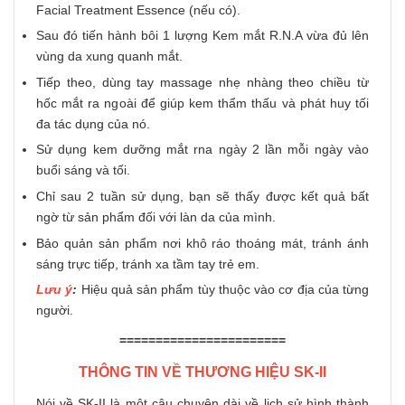
Facial Treatment Essence (nếu có).
Sau đó tiến hành bôi 1 lượng Kem mắt R.N.A vừa đủ lên
vùng da xung quanh mắt.
Tiếp theo, dùng tay massage nhẹ nhàng theo chiều từ
hốc mắt ra ngoài để giúp kem thẩm thấu và phát huy tối
đa tác dụng của nó.
Sử dụng kem dưỡng mắt rna ngày 2 lần mỗi ngày vào
buổi sáng và tối.
Chỉ sau 2 tuần sử dụng, bạn sẽ thấy được kết quả bất
ngờ từ sản phẩm đối với làn da của mình.
Bảo quản sản phẩm nơi khô ráo thoáng mát, tránh ánh
sáng trực tiếp, tránh xa tầm tay trẻ em.
Lưu ý
:
Hiệu quả sản phẩm tùy thuộc vào cơ địa của từng
người.
=======================
THÔNG TIN VỀ THƯƠNG HIỆU SK-II
Nói về SK-II là một câu chuyện dài về lịch sử hình thành