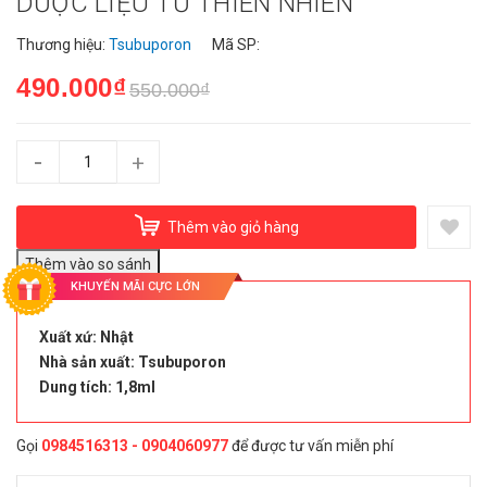
DƯỢC LIỆU TỪ THIÊN NHIÊN
Thương hiệu:
Tsubuporon
Mã SP:
490.000₫
550.000₫
-
+
Thêm vào giỏ hàng
KHUYẾN MÃI CỰC LỚN
Xuất xứ: Nhật
Nhà sản xuất: Tsubuporon
Dung tích: 1,8ml
Gọi
0984516313 - 0904060977
để được tư vấn miễn phí