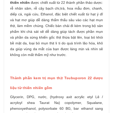
thiên nhiên
được chiết xuất từ 22 thành phần thảo dược:
rễ nhân sâm, rễ cây bạch chi,trà, hoa mẫu đơn, chanh,
diếp cá, ngải cứu, Ethanol, đặc biệt chiết xuất từ hạt ý dĩ
và hạt mơ giúp dễ dàng thẩm thấu sâu vào các hạt mụn
thịt, làm mềm chúng. Chiếc bàn chải đi kèm trong bộ sản
phẩm khi chà sát sẽ dễ dàng giúp tách được phần mụn
và phần da sừng khiến gốc thịt thừa bật lên, loại bỏ khỏi
bề mặt da, loại bỏ mụn thịt li ti do quá trình lão hóa, khô
da giúp vùng da mắt của bạn được láng mịn và nhìn sẽ
không còn mất thẩm mỹ như trước.
Thành phần kem trị mụn thịt Tsubuporon 22 dược
liệu từ thiên nhiên gồm
Glycerin, DPG, nước, (hydroxy axit acrylic etyl Lê /
acryloyl shea Taurat Na) copolymer, Squalane,
phenoxyethanol, polysorbate 60 BG, bar ethanol sang