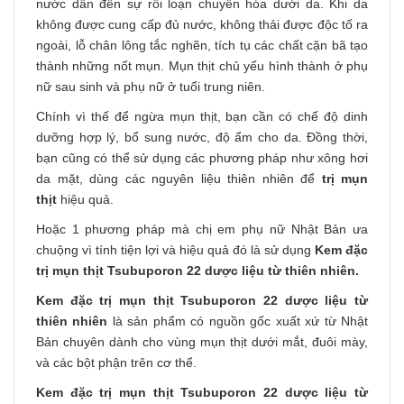
nước dẫn đến sự rối loạn chuyển hóa dưới da. Khi da
không được cung cấp đủ nước, không thải được độc tố ra
ngoài, lỗ chân lông tắc nghẽn, tích tụ các chất cặn bã tạo
thành những nốt mụn. Mụn thịt chủ yếu hình thành ở phụ
nữ sau sinh và phụ nữ ở tuổi trung niên.
Chính vì thế để ngừa mụn thịt, bạn cần có chế độ dinh
dưỡng hợp lý, bổ sung nước, độ ẩm cho da. Đồng thời,
bạn cũng có thể sử dụng các phương pháp như xông hơi
da mặt, dùng các nguyên liệu thiên nhiên để
trị mụn
thịt
hiệu quả.
Hoặc 1 phương pháp mà chị em phụ nữ Nhật Bản ưa
chuộng vì tính tiện lợi và hiệu quả đó là sử dụng
Kem đặc
trị mụn thịt Tsubuporon 22 dược liệu từ thiên nhiên.
Kem đặc trị mụn thịt Tsubuporon 22 dược liệu từ
thiên nhiên
là sản phẩm có nguồn gốc xuất xứ từ Nhật
Bản chuyên dành cho vùng mụn thịt dưới mắt, đuôi mày,
và các bột phận trên cơ thể.
Kem đặc trị mụn thịt Tsubuporon 22 dược liệu từ