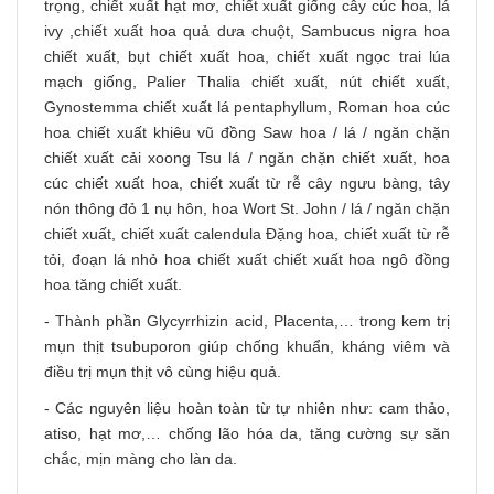
trọng, chiết xuất hạt mơ, chiết xuất giống cây cúc hoa, lá
ivy ,chiết xuất hoa quả dưa chuột, Sambucus nigra hoa
chiết xuất, bụt chiết xuất hoa, chiết xuất ngọc trai lúa
mạch giống, Palier Thalia chiết xuất, nút chiết xuất,
Gynostemma chiết xuất lá pentaphyllum, Roman hoa cúc
hoa chiết xuất khiêu vũ đồng Saw hoa / lá / ngăn chặn
chiết xuất cải xoong Tsu lá / ngăn chặn chiết xuất, hoa
cúc chiết xuất hoa, chiết xuất từ ​​rễ cây ngưu bàng, tây
nón thông đỏ 1 nụ hôn, hoa Wort St. John / lá / ngăn chặn
chiết xuất, chiết xuất calendula Đặng hoa, chiết xuất từ ​​rễ
tỏi, đoạn lá nhỏ hoa chiết xuất chiết xuất hoa ngô đồng
hoa tăng chiết xuất.
- Thành phần Glycyrrhizin acid, Placenta,… trong kem trị
mụn thịt tsubuporon giúp chống khuẩn, kháng viêm và
điều trị mụn thịt vô cùng hiệu quả.
- Các nguyên liệu hoàn toàn từ tự nhiên như: cam thảo,
atiso, hạt mơ,… chống lão hóa da, tăng cường sự săn
chắc, mịn màng cho làn da.