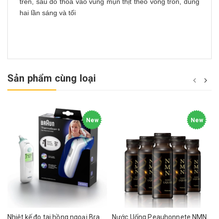
trên, sau đó thoa vào vùng mụn thịt theo vòng tròn, dùng
hai lần sáng và tối
Sản phẩm cùng loại
New
New
Nhiệt kế đo tai hồng ngoại Braun ThermoScan 6 IRT6515
Nước Uống Peauhonnete NMN+ ARG LIQUID 12000 Nhật Bản