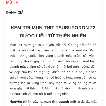
MÔ TẢ
ĐÁNH GIÁ
KEM TRỊ MỤN THỊT TSUBUPORON 22
DƯỢC LIỆU TỪ THIÊN NHIÊN
Mụn thịt được gọi là u tuyến mồ hôi. Chúng nổi trên bề
mặt da như hạt gạo, lấm tấm, trồi lên bề mặt da.
Mụn
thịt
thường xuất hiện vùng quanh mắt, trán, cổ, vành
tai… tuy không gây đau nhức, viêm nhưng khi xuất hiện
quanh mắt chúng sẽ gây ức chế nhất bởi ảnh hưởng đến
vẻ đẹp của khuôn mặt, lại khiến làn da của phụ nữ sần
sùi và kém sắc. Trong một số trường hợp, mụn còn có xu
hướng lan ra vùng trán, hay mọc tại vùng cổ, ngực và
lưng gây mất thẩm mỹ. Mụn thịt chủ yếu hình thành ở phụ
nữ sau sinh và phụ nữ ở tuổi trung niên.
Nguyên nhân gây ra mụn thịt quanh mắt
là do da mất