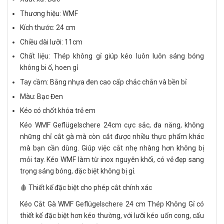
Thương hiệu: WMF
Kích thước: 24 cm
Chiều dài lưỡi: 11cm
Chất liệu: Thép không gỉ giúp kéo luôn luôn sáng bóng
không bi ố, hoen gỉ
Tay cầm: Bằng nhựa đen cao cấp chắc chắn và bền bỉ
Màu: Bạc Đen
Kéo có chốt khóa trẻ em
Kéo WMF Geflügelschere 24cm cực sắc, đa năng, không
những chỉ cắt gà mà còn cắt được nhiều thực phẩm khác
mà bạn cần dùng. Giúp việc cắt nhẹ nhàng hơn không bị
mỏi tay. Kéo WMF làm từ inox nguyên khối, có vẻ đẹp sang
trọng sáng bóng, đặc biệt không bị gỉ.
🩸 Thiết kế đặc biệt cho phép cắt chính xác
Kéo Cắt Gà WMF Geflügelschere 24 cm Thép Không Gỉ có
thiết kế đặc biệt hơn kéo thường, với lưỡi kéo uốn cong, cấu