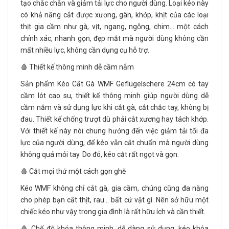
tạo chắc chắn và giảm tải lực cho người dùng. Loại kéo này
có khả năng cắt được xương, gân, khớp, khịt của các loại
thịt gia cầm như gà, vịt, ngang, ngỗng, chim… một cách
chính xác, nhanh gọn, đẹp mắt mà người dùng không cần
mất nhiều lực, không cần dụng cụ hỗ trợ.
🩸 Thiết kế thông minh dễ cầm nắm
Sản phẩm Kéo Cắt Gà WMF Geflügelschere 24cm có tay
cầm lót cao su, thiết kế thông minh giúp người dùng dễ
cầm nắm và sử dụng lực khi cắt gà, cắt chắc tay, không bị
đau. Thiết kế chống trượt dù phải cắt xương hay tách khớp.
Với thiết kế này nói chung hướng đến việc giảm tải tối đa
lực của người dùng, để kéo vẫn cắt chuẩn mà người dùng
không quá mỏi tay. Do đó, kéo cắt rất ngọt và gọn.
🩸 Cắt mọi thứ một cách gọn ghẽ
Kéo WMF không chỉ cắt gà, gia cầm, chúng cũng đa năng
cho phép bạn cắt thịt, rau… bất cứ vật gì. Nên sở hữu một
chiếc kéo như vậy trong gia đình là rất hữu ích và cần thiết.
🩸 Chế độ khóa thông minh, dễ dàng sử dụng, kéo khóa