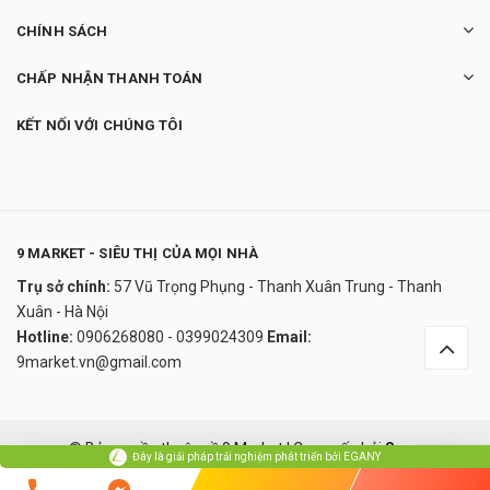
CHÍNH SÁCH
CHẤP NHẬN THANH TOÁN
KẾT NỐI VỚI CHÚNG TÔI
9 MARKET - SIÊU THỊ CỦA MỌI NHÀ
Trụ sở chính:
57 Vũ Trọng Phụng - Thanh Xuân Trung - Thanh
Kéo Cắt Gà WMF Geflügelschere 24 cm
Xuân - Hà Nội
Thép Không Gỉ
Hotline:
0906268080 - 0399024309
Email:
780.000₫
9market.vn@gmail.com
undefined
Đây là giải pháp trải nghiệm phát triển bởi EGANY
© Bản quyền thuộc về 9 Market
|
Cung cấp bởi
Sapo
Đây là giải pháp trải nghiệm phát triển bởi EGANY