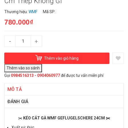
Cm Thép Không Gỉ
Thương hiệu:
WMF
Mã SP:
780.000₫
-
+
Thêm vào giỏ hàng
Gọi
0984516313 - 0904060977
để được tư vấn miễn phí
MÔ TẢ
ĐÁNH GIÁ
✂️
KÉO CẮT GÀ WMF GEFLUGELSCHERE 24CM ✂️
Xuất xứ: Đức