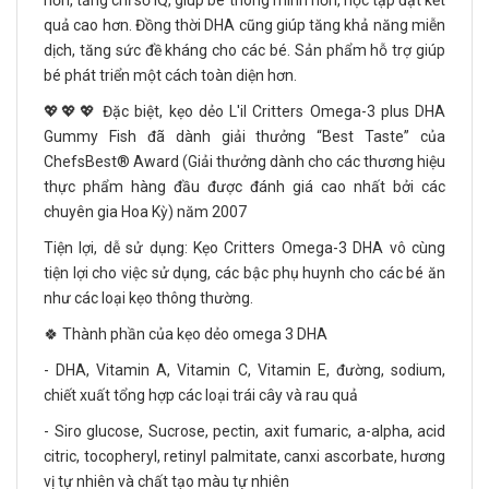
hơn, tăng chỉ số IQ, giúp bé thông minh hơn, học tập đạt kết
quả cao hơn. Đồng thời DHA cũng giúp tăng khả năng miễn
dịch, tăng sức đề kháng cho các bé. Sản phẩm hỗ trợ giúp
bé phát triển một cách toàn diện hơn.
💖💖💖 Đặc biệt, kẹo dẻo L'il Critters Omega-3 plus DHA
Gummy Fish đã dành giải thưởng “Best Taste” của
ChefsBest® Award (Giải thưởng dành cho các thương hiệu
thực phẩm hàng đầu được đánh giá cao nhất bởi các
chuyên gia Hoa Kỳ) năm 2007
Tiện lợi, dễ sử dụng: Kẹo Critters Omega-3 DHA vô cùng
tiện lợi cho việc sử dụng, các bậc phụ huynh cho các bé ăn
như các loại kẹo thông thường.
🍀 Thành phần của kẹo dẻo omega 3 DHA
- DHA, Vitamin A, Vitamin C, Vitamin E, đường, sodium,
chiết xuất tổng hợp các loại trái cây và rau quả
- Siro glucose, Sucrose, pectin, axit fumaric, a-alpha, acid
citric, tocopheryl, retinyl palmitate, canxi ascorbate, hương
vị tự nhiên và chất tạo màu tự nhiên