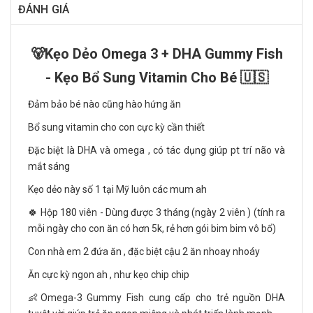
ĐÁNH GIÁ
🐻Kẹo Dẻo Omega 3 + DHA Gummy Fish
- Kẹo Bổ Sung Vitamin Cho Bé 🇺🇸
Đảm bảo bé nào cũng hào hứng ăn
Bổ sung vitamin cho con cực kỳ cần thiết
Đặc biệt là DHA và omega , có tác dụng giúp pt trí não và
mắt sáng
Kẹo dẻo này số 1 tại Mỹ luôn các mum ah
🍀 Hộp 180 viên - Dùng được 3 tháng (ngày 2 viên ) (tính ra
mỗi ngày cho con ăn có hơn 5k, rẻ hơn gói bim bim vô bổ)
Con nhà em 2 đứa ăn , đặc biệt cậu 2 ăn nhoay nhoáy
Ăn cực kỳ ngon ah , như kẹo chip chip
👶Omega-3 Gummy Fish cung cấp cho trẻ nguồn DHA