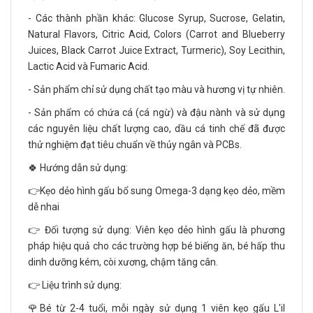
- Các thành phần khác: Glucose Syrup, Sucrose, Gelatin,
Natural Flavors, Citric Acid, Colors (Carrot and Blueberry
Juices, Black Carrot Juice Extract, Turmeric), Soy Lecithin,
Lactic Acid và Fumaric Acid.
- Sản phẩm chỉ sử dụng chất tạo màu và hương vị tự nhiên.
- Sản phẩm có chứa cá (cá ngừ) và đậu nành và sử dụng
các nguyên liệu chất lượng cao, dầu cá tinh chế đã được
thử nghiệm đạt tiêu chuẩn về thủy ngân và PCBs.
🍀 Hướng dẫn sử dụng:
👉Kẹo dẻo hình gấu bổ sung Omega-3 dạng kẹo dẻo, mềm
dễ nhai
👉 Đối tượng sử dụng: Viên kẹo dẻo hình gấu là phương
pháp hiệu quả cho các trường hợp bé biếng ăn, bé hấp thu
dinh dưỡng kém, còi xương, chậm tăng cân.
👉 Liệu trình sử dụng:
🌹Bé từ 2-4 tuổi, mỗi ngày sử dụng 1 viên kẹo gấu L'il