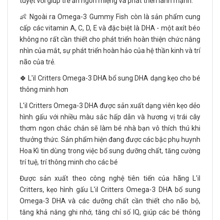
tuyệt vời giúp trẻ ăn ngon miệng và phát triển lành mạnh.
👶 Ngoài ra Omega-3 Gummy Fish còn là sản phẩm cung
cấp các vitamin A, C, D, E và đặc biệt là DHA - một axít béo
không no rất cần thiết cho phát triển hoàn thiện chức nằng
nhìn của mắt, sự phát triển hoàn hảo của hệ thần kinh và trí
não của trẻ.
🍀 L'il Critters Omega-3 DHA bổ sung DHA dạng kẹo cho bé
thông minh hơn
L'il Critters Omega-3 DHA được sản xuất dạng viên kẹo dẻo
hình gấu với nhiều màu sắc hấp dẫn và hương vị trái cây
thơm ngon chắc chắn sẽ làm bé nhà bạn vô thích thú khi
thưởng thức. Sản phẩm hiện đang được các bậc phụ huynh
Hoa Kì tin dùng trong việc bổ sung dưỡng chất, tăng cường
trí tuệ, trí thông minh cho các bé
Được sản xuất theo công nghệ tiên tiến của hãng L'il
Critters, kẹo hình gấu L'il Critters Omega-3 DHA bổ sung
Omega-3 DHA và các dưỡng chất cần thiết cho não bộ,
tăng khả năng ghi nhớ, tăng chỉ số IQ, giúp các bé thông