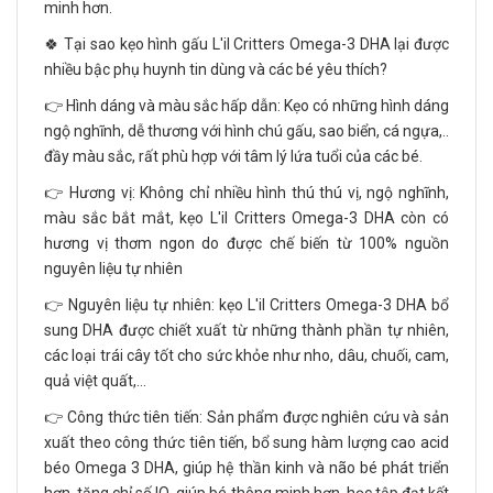
minh hơn.
🍀 Tại sao kẹo hình gấu L'il Critters Omega-3 DHA lại được
nhiều bậc phụ huynh tin dùng và các bé yêu thích?
👉 Hình dáng và màu sắc hấp dẫn: Kẹo có những hình dáng
ngộ nghĩnh, dễ thương với hình chú gấu, sao biển, cá ngựa,..
đầy màu sắc, rất phù hợp với tâm lý lứa tuổi của các bé.
👉 Hương vị: Không chỉ nhiều hình thú thú vị, ngộ nghĩnh,
màu sắc bắt mắt, kẹo L'il Critters Omega-3 DHA còn có
hương vị thơm ngon do được chế biến từ 100% nguồn
nguyên liệu tự nhiên
👉 Nguyên liệu tự nhiên: kẹo L'il Critters Omega-3 DHA bổ
sung DHA được chiết xuất từ những thành phần tự nhiên,
các loại trái cây tốt cho sức khỏe như nho, dâu, chuối, cam,
quả việt quất,…
👉 Công thức tiên tiến: Sản phẩm được nghiên cứu và sản
xuất theo công thức tiên tiến, bổ sung hàm lượng cao acid
béo Omega 3 DHA, giúp hệ thần kinh và não bé phát triển