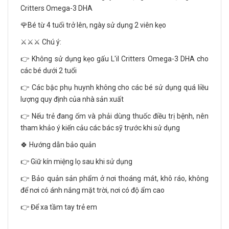
Critters Omega-3 DHA
🌹Bé từ 4 tuổi trở lên, ngày sử dụng 2 viên kẹo
⚔️⚔️⚔️ Chú ý:
👉 Không sử dụng kẹo gấu L'il Critters Omega-3 DHA cho
các bé dưới 2 tuổi
👉 Các bậc phụ huynh không cho các bé sử dụng quá liều
lượng quy định của nhà sản xuất
👉 Nếu trẻ đang ốm và phải dùng thuốc điều trị bệnh, nên
tham khảo ý kiến cảu các bác sỹ trước khi sử dụng
🍀 Hướng dẫn bảo quản
👉 Giữ kín miệng lọ sau khi sử dụng
👉 Bảo quản sản phẩm ở nơi thoáng mát, khô ráo, không
để nơi có ánh nắng mặt trời, nơi có độ ẩm cao
👉 Để xa tầm tay trẻ em