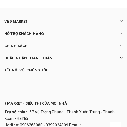
VỀ 9 MARKET
HỖ TRỢ KHÁCH HÀNG
CHÍNH SÁCH
CHẤP NHẬN THANH TOÁN
KẾT NỐI VỚI CHÚNG TÔI
9 MARKET - SIÊU THỊ CỦA MỌI NHÀ
Trụ sở chính:
57 Vũ Trọng Phụng - Thanh Xuân Trung - Thanh
Kẹo Dẻo Omega 3 + DHA Gummy Fish
Xuân - Hà Nội
180V
Hotline:
0906268080 - 0399024309
Email: