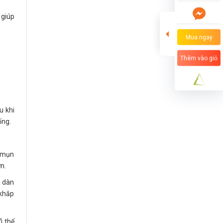
 giúp
Mua ngay
Thêm vào giỏ
u khi
ống.
a mụn
n.
à dàn
 khắp
ì thế