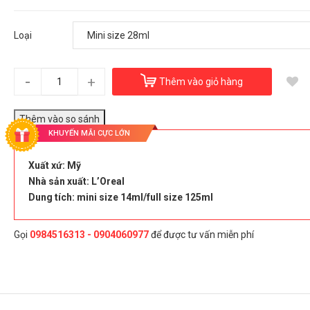
Mặt nạ đất sét Kiehl’s Rare Earth Deep Pore Cleansing
250.000₫
Loại
Loại:
Mini size 28ml
-
+
Thêm vào giỏ hàng
Đây là giải pháp trải nghiệm phát triển bởi EGANY
oại
KHUYẾN MÃI CỰC LỚN
Mini size 28ml
Xuất xứ: Mỹ
Nhà sản xuất: L’Oreal
Dung tích: mini size 14ml/full size 125ml
Chọn Mua
Gọi
0984516313 - 0904060977
để được tư vấn miễn phí