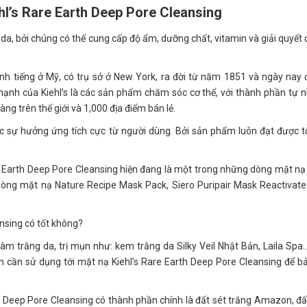
hl’s Rare Earth Deep Pore Cleansing
 da, bởi chúng có thể cung cấp độ ẩm, dưỡng chất, vitamin và giải quyết
nh tiếng ở Mỹ, có trụ sở ở New York, ra đời từ năm 1851 và ngày nay
ạnh của Kiehl’s là các sản phẩm chăm sóc cơ thể, với thành phần tự n
àng trên thế giới và 1,000 địa điểm bán lẻ.
c sự hưởng ứng tích cực từ người dùng. Bởi sản phẩm luôn đạt được t
re Earth Deep Pore Cleansing hiện đang là một trong những dòng mặt nạ
òng mặt nạ Nature Recipe Mask Pack, Siero Puripair Mask Reactivat
ansing có tốt không?
m trắng da, trị mụn như: kem trắng da Silky Veil Nhật Bản, Laila Sp
bạn cần sử dụng tới mặt nạ Kiehl’s Rare Earth Deep Pore Cleansing để b
th Deep Pore Cleansing có thành phần chính là đất sét trắng Amazon, đấ