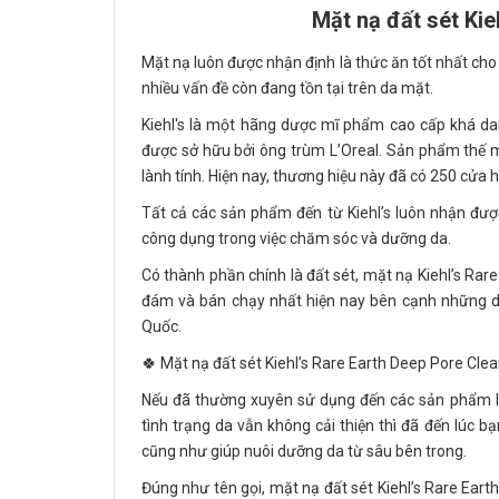
Mặt nạ đất sét Kie
Mặt nạ luôn được nhận định là thức ăn tốt nhất cho
nhiều vấn đề còn đang tồn tại trên da mặt.
Kiehl's là một hãng dược mĩ phẩm cao cấp khá da
được sở hữu bởi ông trùm L’Oreal. Sản phẩm thế m
lành tính. Hiện nay, thương hiệu này đã có 250 cửa h
Tất cả các sản phẩm đến từ Kiehl’s luôn nhận đượ
công dụng trong việc chăm sóc và dưỡng da.
Có thành phần chính là đất sét, mặt nạ Kiehl’s Ra
đám và bán chạy nhất hiện nay bên cạnh những d
Quốc.
🍀 Mặt nạ đất sét Kiehl’s Rare Earth Deep Pore Cle
Nếu đã thường xuyên sử dụng đến các sản phẩm là
tình trạng da vẫn không cải thiện thì đã đến lúc 
cũng như giúp nuôi dưỡng da từ sâu bên trong.
Đúng như tên gọi, mặt nạ đất sét Kiehl’s Rare Ear