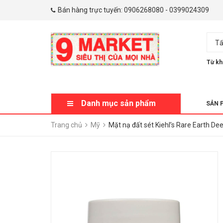
Bán hàng trực tuyến:
0906268080
-
0399024309
Tấ
Từ kh
Danh mục sản phẩm
SẢN 
Trang chủ
Mỹ
Mặt nạ đất sét Kiehl’s Rare Earth De