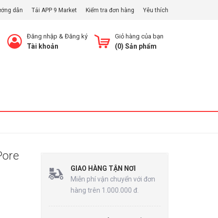
ướng dẫn
Tải APP 9 Market
Kiểm tra đơn hàng
Yêu thích
Đăng nhập
&
Đăng ký
Giỏ hàng của bạn
Tài khoản
(
0
) Sản phẩm
Xem Giỏ
Pore
GIAO HÀNG TẬN NƠI
Miễn phí vận chuyển với đơn
hàng trên 1.000.000 đ.