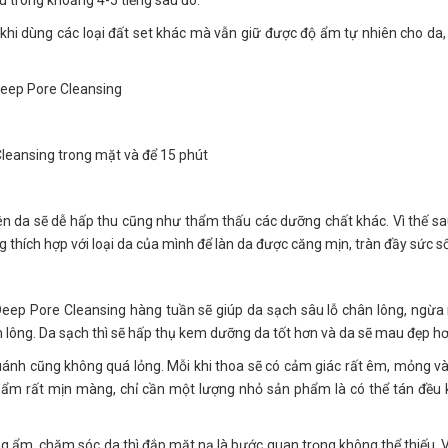
ầu trong khoảng 4-5 tiếng sau đó.
hi dùng các loại đất set khác mà vẫn giữ được độ ẩm tự nhiên cho da,
 Deep Pore Cleansing
Cleansing trong mặt và để 15 phút
n da sẽ dễ hấp thu cũng như thẩm thấu các dưỡng chất khác. Vì thế sa
hích hợp với loại da của mình để làn da được căng mịn, tràn đầy sức s
 Deep Pore Cleansing hàng tuần sẽ giúp da sạch sâu lỗ chân lông, ngừ
ân lông. Da sạch thì sẽ hấp thụ kem dưỡng da tốt hơn và da sẽ mau đẹp hơ
nh cũng không quá lỏng. Mỗi khi thoa sẽ có cảm giác rất êm, mỏng v
 phẩm rất mịn màng, chỉ cần một lượng nhỏ sản phẩm là có thể tán đều
ng ẩm, chăm sóc da thì đắp mặt nạ là bước quan trọng không thể thiếu. V