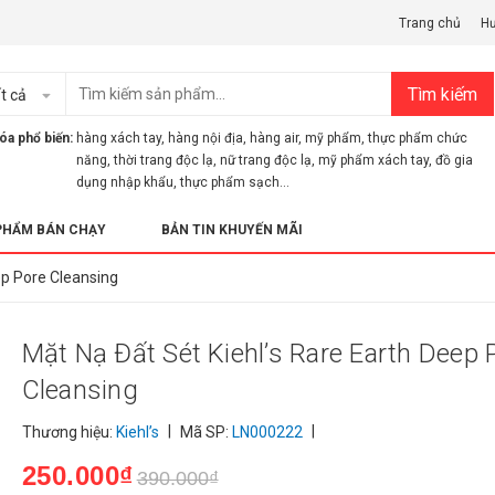
Trang chủ
H
Tìm kiếm
t cả
óa phổ biến:
hàng xách tay
,
hàng nội địa
,
hàng air
,
mỹ phẩm
,
thực phẩm chức
năng
,
thời trang độc lạ
,
nữ trang độc lạ
,
mỹ phẩm xách tay
,
đồ gia
dụng nhập khẩu
,
thực phẩm sạch...
PHẨM BÁN CHẠY
BẢN TIN KHUYẾN MÃI
ep Pore Cleansing
Mặt Nạ Đất Sét Kiehl’s Rare Earth Deep 
Cleansing
|
|
Thương hiệu:
Kiehl’s
Mã SP:
LN000222
250.000₫
390.000₫