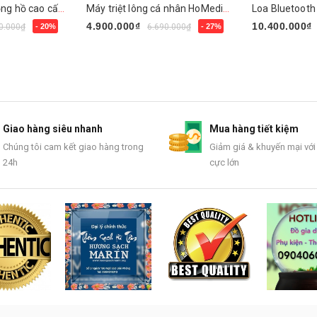
Zippo gắn mặt đồng hồ cao cấp ZN295
Máy triệt lông cá nhân HoMedics DUO LUX IPL-HH390
Loa Bluetoot
4.900.000₫
10.400.000₫
0.000₫
- 20%
6.690.000₫
- 27%
Mua ngay
Mua ngay
Giao hàng siêu nhanh
Mua hàng tiết kiệm
Chúng tôi cam kết giao hàng trong
Giảm giá & khuyến mại với
24h
cực lớn