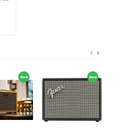
New
New