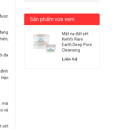
 được
Sản phẩm vừa xem
 đang
Mặt nạ đất sét
hiên,
Kiehl’s Rare
Earth Deep Pore
Cleansing
ối đa
Liên hệ
 đình
e Hàn
a… mà
ảo vệ
t sét