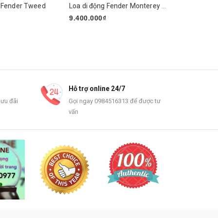
h Fender Tweed
Loa di động Fender Monterey Black
9.400.000₫
1.250.000
Mua ngay
Mua ngay
Hỗ trợ online 24/7
 ưu đãi
Gọi ngay 0984516313 để được tư
vấn