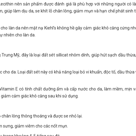
 Lecithin nên sản phẩm được đánh giá là phù hợp với những người có l
n, giúp làm dịu da, se khít lỗ chân lông, giảm mụn và hạn chế phát sinh
t cho làn da nên mặt nạ Kiehl’s không hề gây cảm giác khô căng cứng nh
ự nhiên cho làn da.
 Trung Mỹ, đây là loại đất sét sillicat nhôm dính, giúp hút sạch dầu thừa
c cho da. Loại đất sét này có khả năng loại bỏ vi khuẩn, độc tố, dầu thừa 
 Vitamin E có tính chất dưỡng ẩm và cấp nước cho da, làm mềm, mịn v
àm giảm cảm giác khô căng sau khi sử dụng.
ỗ chân lông thông thoáng và được se nhỏ lại.
m sưng, giảm viêm cho các nốt mụn.