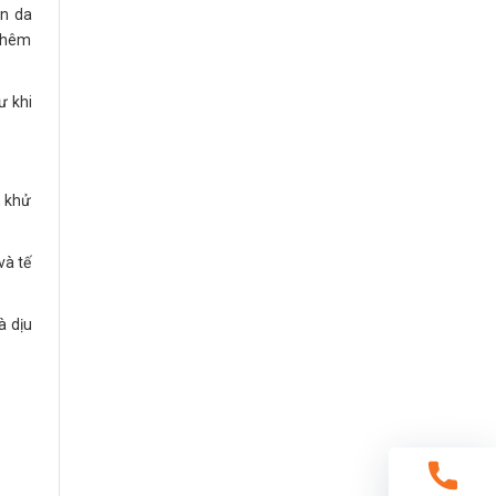
àn da
 thêm
ư khi
, khử
và tế
à dịu