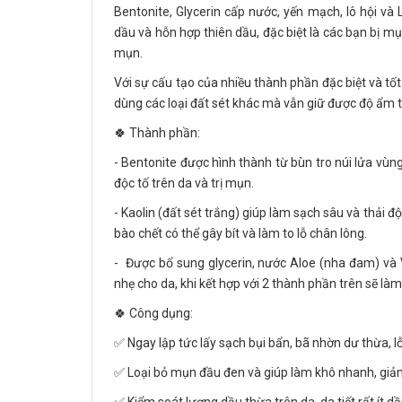
Bentonite, Glycerin cấp nước, yến mạch, lô hội và
dầu và hỗn hợp thiên dầu, đặc biệt là các bạn bị mụ
mụn.
Với sự cấu tạo của nhiều thành phần đặc biệt và tố
dùng các loại đất sét khác mà vẫn giữ được độ ẩm t
🍀 Thành phần:
- Bentonite được hình thành từ bùn tro núi lửa vùng
độc tố trên da và trị mụn.
- Kaolin (đất sét trắng) giúp làm sạch sâu và thải độ
bào chết có thể gây bít và làm to lỗ chân lông.
- Được bổ sung glycerin, nước Aloe (nha đam) và
nhẹ cho da, khi kết hợp với 2 thành phần trên sẽ l
🍀 Công dụng:
✅ Ngay lập tức lấy sạch bụi bẩn, bã nhờn dư thừa, l
✅ Loại bỏ mụn đầu đen và giúp làm khô nhanh, giả