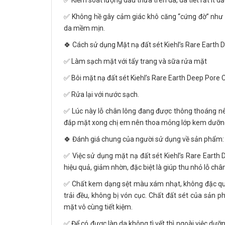
✅ Kiểm soát lượng dầu thừa trên da, da tiết rất ít d
✅ Không hề gây cảm giác khô căng “cứng đờ” như k
da mềm mịn.
🍀 Cách sử dụng Mặt nạ đất sét Kiehl’s Rare Earth
✅ Làm sạch mặt với tẩy trang và sữa rửa mặt
✅ Bôi mặt nạ đất sét Kiehl’s Rare Earth Deep Pore 
✅ Rửa lại với nước sạch.
✅ Lúc này lỗ chân lông đang được thông thoáng nê
đắp mặt xong chị em nên thoa mỏng lớp kem dưỡng t
🍀 Đánh giá chung của người sử dụng về sản phẩm:
✅ Việc sử dụng mặt nạ đất sét Kiehl’s Rare Earth
hiệu quả, giảm nhờn, đặc biệt là giúp thu nhỏ lỗ ch
✅ Chất kem dạng sệt màu xám nhạt, không đặc quá
trải đều, không bị vón cục. Chất đất sét của sản
mặt vô cùng tiết kiệm.
✅ Để có được làn da không tì vết thì ngoài việc dưỡ