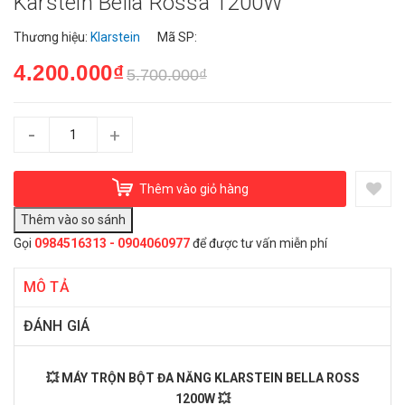
Karstein Bella Rossa 1200W
Thương hiệu:
Klarstein
Mã SP:
4.200.000₫
5.700.000₫
-
+
Thêm vào giỏ hàng
Gọi
0984516313 - 0904060977
để được tư vấn miễn phí
MÔ TẢ
ĐÁNH GIÁ
💥 MÁY TRỘN BỘT ĐA NĂNG KLARSTEIN BELLA ROSS
1200W 💥