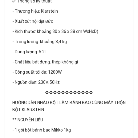
✅ Thông số kỹ thuật
- Thương hiệu: Klarstein
- Xuất xứ: nội địa Đức
- Kích thước: khoảng 30 x 36 x 38 cm WxHxD)
- Trọng lượng: khoảng 8,4 kg
- Dung lượng: 5.2L
- Chất liệu bát đựng: thép không gỉ
- Công suất tối đa: 1200W
- Nguồn điện: 230V, 50Hz
♻️♻️♻️♻️♻️♻️♻️♻️♻️♻️♻️♻️
HƯỚNG DẪN NHÀO BỘT LÀM BÁNH BAO CÙNG MÁY TRỘN
BỘT KLARSTEIN
** NGUYÊN LIỆU
- 1 gói bột bánh bao Mikko 1kg