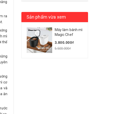
 năng
àm ra
Sản phẩm vừa xem
t.
Máy làm bánh mì
nướng
Magic Chef
nh mì
i thế
3.800.000₫
5.500.000₫
những
huyên
nướng
mì cơ
za và
ua ăn
trước