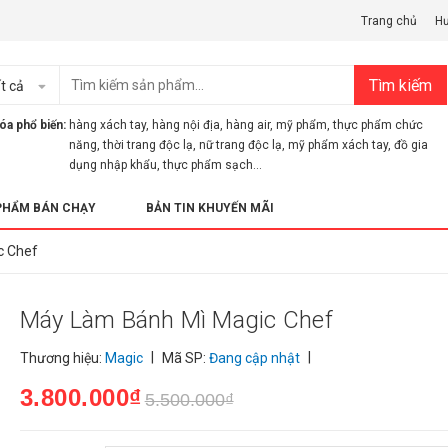
Trang chủ
H
Tìm kiếm
t cả
óa phổ biến:
hàng xách tay
,
hàng nội địa
,
hàng air
,
mỹ phẩm
,
thực phẩm chức
năng
,
thời trang độc lạ
,
nữ trang độc lạ
,
mỹ phẩm xách tay
,
đồ gia
dụng nhập khẩu
,
thực phẩm sạch...
PHẨM BÁN CHẠY
BẢN TIN KHUYẾN MÃI
c Chef
Máy Làm Bánh Mì Magic Chef
|
|
Thương hiệu:
Magic
Mã SP:
Đang cập nhật
3.800.000₫
5.500.000₫