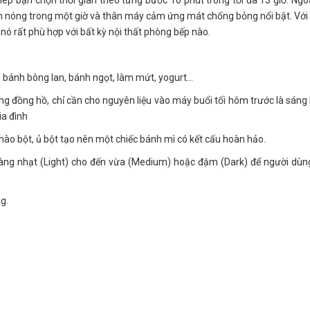
ép bạn chọn thời gian theo từng bước 10 phút trong tối đa 13 giờ. Ngoà
âm nóng trong một giờ và thân máy cảm ứng mát chống bỏng nổi bật. Với 
ó rất phù hợp với bất kỳ nội thất phòng bếp nào.
 bánh bông lan, bánh ngọt, làm mứt, yogurt…
ếng đồng hồ, chỉ cần cho nguyên liệu vào máy buổi tối hôm trước là sán
ia đình
ào bột, ủ bột tạo nên một chiếc bánh mì có kết cấu hoàn hảo.
àng nhạt (Light) cho đến vừa (Medium) hoặc đậm (Dark) để người dùn
g.