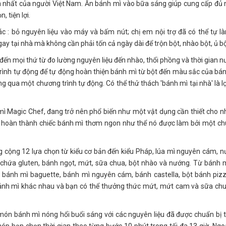
 nhất của người Việt Nam. Ăn bánh mì vào bữa sáng giúp cung cấp đủ
, tiện lợi.
c : bỏ nguyên liệu vào máy và bấm nút; chị em nội trợ đã có thể tự l
ay tại nhà mà không cần phải tốn cả ngày dài để trộn bột, nhào bột, ủ bộ
đến mọi thứ từ đo lường nguyên liệu đến nhào, thổi phồng và thời gian 
ình tự động để tự động hoàn thiện bánh mì từ bột đến màu sắc của bá
g qua một chương trình tự động. Có thể thử thách 'bánh mì tại nhà' là lợ
mì Magic Chef, đang trở nên phổ biến như một vật dụng cần thiết cho 
ng hoàn thành chiếc bánh mì thơm ngon như thể nó được làm bởi một c
g cộng 12 lựa chọn từ kiểu cơ bản đến kiểu Pháp, lúa mì nguyên cám, 
 chứa gluten, bánh ngọt, mứt, sữa chua, bột nhào và nướng. Từ bánh 
 bánh mì baguette, bánh mì nguyên cám, bánh castella, bột bánh piz
 bánh mì khác nhau và bạn có thể thưởng thức mứt, mứt cam và sữa ch
c món bánh mì nóng hổi buổi sáng với các nguyên liệu đã được chuẩn bị 