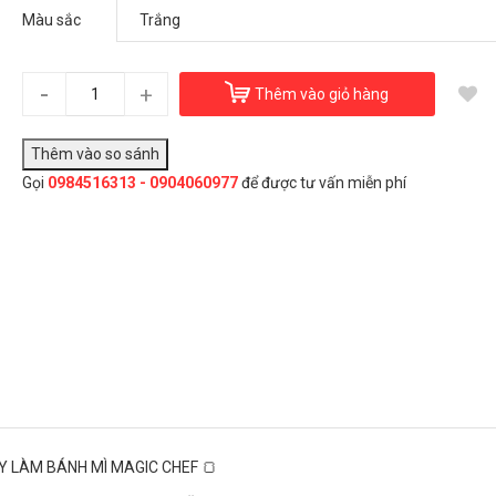
Máy làm bánh mì Magic Chef
Màu sắc
3.800.000₫
Màu sắc:
Trắng
-
+
Thêm vào giỏ hàng
Đây là giải pháp trải nghiệm phát triển bởi EGANY
Gọi
0984516313 - 0904060977
để được tư vấn miễn phí
àu sắc
Trắng
Đen
Chọn Mua
Y LÀM BÁNH MÌ MAGIC CHEF 🍞