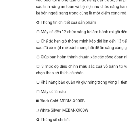
vào buổi tối thông qua chức năng đặt trước, cho ph
các tính năng an toàn và tiện lợi như chức năng h
kế bên ngoài sang trọng cũng là một điểm cộng mà n
♻️ Thông tin chi tiết của sản phẩm
🍞 Máy có đến 12 chức năng từ làm bánh mì gối đến
🍞 Chế độ hẹn giờ thông minh kéo dài lên đến 13 ti
sau đã có một mẻ bánh nóng hổi để ăn sáng cùng g
🍞 Giúp bạn hoàn thành chuẩn xác các công đoạn nh
🍞 3 mức độ điều chỉnh màu sắc của vỏ bánh từ v
chọn theo sở thích cá nhân
🍞 Khả năng bảo quản và giữ nóng trong vòng 1 tiến
🍞 Máy có 2 màu
◼️ Black Gold: MEBM-X900B
◻️ White Silver: MEBM-X900W
♻️ Thông số chi tiết