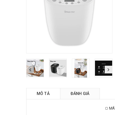
M
MÔ TẢ
ĐÁNH GIÁ
🍞 MÁ