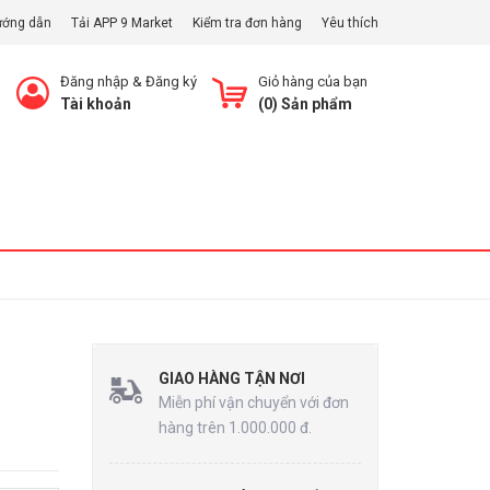
ướng dẫn
Tải APP 9 Market
Kiểm tra đơn hàng
Yêu thích
Đăng nhập
&
Đăng ký
Giỏ hàng của bạn
Tài khoản
(
0
) Sản phẩm
Xem Giỏ
GIAO HÀNG TẬN NƠI
Miễn phí vận chuyển với đơn
hàng trên 1.000.000 đ.