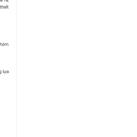
i ra,
thiết
g hôm
g lựa