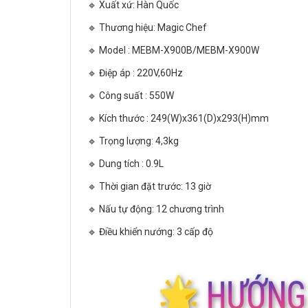
🔹 Xuất xứ: Hàn Quốc
🔹 Thương hiệu:
Magic
Chef
🔹 Model : MEBM-X900B/MEBM-X900W
🔹 Điệp áp : 220V,60Hz
🔹 Công suất : 550W
🔹 Kích thước : 249(W)x361(D)x293(H)mm
🔹 Trọng lượng: 4,3kg
🔹 Dung tích : 0.9L
🔹 Thời gian đặt trước: 13 giờ
🔹 Nấu tự động: 12 chương trình
🔹 Điều khiển nướng: 3 cấp độ