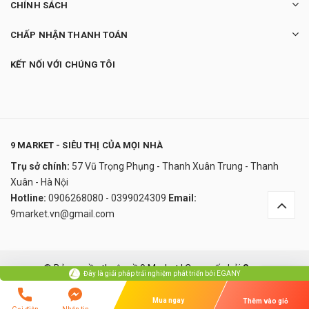
CHÍNH SÁCH
CHẤP NHẬN THANH TOÁN
KẾT NỐI VỚI CHÚNG TÔI
9 MARKET - SIÊU THỊ CỦA MỌI NHÀ
Trụ sở chính:
57 Vũ Trọng Phụng - Thanh Xuân Trung - Thanh
Máy pha trà chưng yến Tefal
Xuân - Hà Nội
3.500.000₫
Hotline:
0906268080 - 0399024309
Email:
undefined
9market.vn@gmail.com
Đây là giải pháp trải nghiệm phát triển bởi EGANY
© Bản quyền thuộc về 9 Market
|
Cung cấp bởi
Sapo
Đây là giải pháp trải nghiệm phát triển bởi EGANY
Xem Giỏ Hàng Và Thanh Toán
So sánh
Mua ngay
Thêm vào giỏ