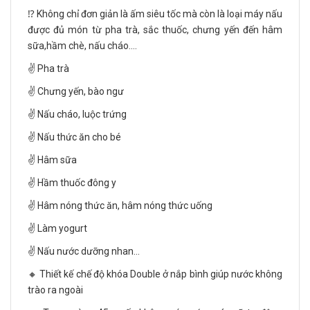
⁉️ Không chỉ đơn giản là ấm siêu tốc mà còn là loại máy nấu
được đủ món từ pha trà, sắc thuốc, chưng yến đến hâm
sữa,hầm chè, nấu cháo....
✌ Pha trà
✌ Chưng yến, bào ngư
✌ Nấu cháo, luộc trứng
✌ Nấu thức ăn cho bé
✌ Hâm sữa
✌ Hầm thuốc đông y
✌ Hâm nóng thức ăn, hâm nóng thức uống
✌ Làm yogurt
✌ Nấu nước dưỡng nhan...
🔸 Thiết kế chế độ khóa Double ở nắp bình giúp nước không
trào ra ngoài