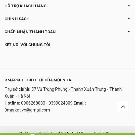
HỖ TRỢ KHÁCH HÀNG
CHÍNH SÁCH
CHẤP NHẬN THANH TOÁN
KẾT NỐI VỚI CHÚNG TÔI
9 MARKET - SIÊU THỊ CỦA MỌI NHÀ
Trụ sở chính:
57 Vũ Trọng Phụng - Thanh Xuân Trung - Thanh
Máy tỉa lông tai và mũi Philips NT3650/16
Xuân - Hà Nội
Series 3000
Hotline:
0906268080 - 0399024309
Email:
790.000₫
9market.vn@gmail.com
undefined
Đây là giải pháp trải nghiệm phát triển bởi EGANY
© Bản quyền thuộc về 9 Market
|
Cung cấp bởi
Sapo