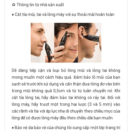
♻️ Thông tin từ nhà sản xuất
♦️ Cắt tỉa mũi, tai và lông mày với sự thoải mái hoàn toàn
Dễ dàng tiếp cận và loại bỏ lông mũi và lông tai không
mong muốn một cách hiệu quả. Đảm bảo lỗ mũi của bạn
sạch sẽ trước khi sử dụng và cẩn thận đưa tông đơ vào bên
trong mũi không quá 0,5cm và từ từ luân chuyển nó. Khi
cắt tỉa lông tai, hãy đảm bảo tai không có ráy tai. Đối với
lông mày, hãy trượt một trong hai lược (3 và 5 mm) vào
các rãnh và tỉa với áp lực nhẹ di chuyển theo chiều mọc của
lông để có được lông mày đều theo chiều dài bạn muốn.
♦️ Bảo vệ da bảo vệ của chúng tôi cung cấp một lớp trang trí