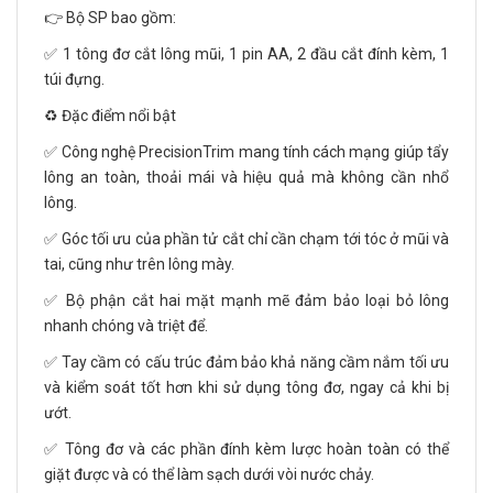
👉 Bộ SP bao gồm:
✅ 1 tông đơ cắt lông mũi, 1 pin AA, 2 đầu cắt đính kèm, 1
túi đựng.
♻️ Đặc điểm nổi bật
✅ Công nghệ PrecisionTrim mang tính cách mạng giúp tẩy
lông an toàn, thoải mái và hiệu quả mà không cần nhổ
lông.
✅ Góc tối ưu của phần tử cắt chỉ cần chạm tới tóc ở mũi và
tai, cũng như trên lông mày.
✅ Bộ phận cắt hai mặt mạnh mẽ đảm bảo loại bỏ lông
nhanh chóng và triệt để.
✅ Tay cầm có cấu trúc đảm bảo khả năng cầm nắm tối ưu
và kiểm soát tốt hơn khi sử dụng tông đơ, ngay cả khi bị
ướt.
✅ Tông đơ và các phần đính kèm lược hoàn toàn có thể
giặt được và có thể làm sạch dưới vòi nước chảy.