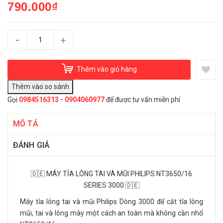
790.000₫
-
+
Thêm vào giỏ hàng
Gọi
0984516313 - 0904060977
để được tư vấn miễn phí
MÔ TẢ
ĐÁNH GIÁ
🇩🇪 MÁY TỈA LÔNG TAI VÀ MŨI PHILIPS NT3650/16
SERIES 3000 🇩🇪
Máy tỉa lông tai và mũi Philips Dòng 3000 để cắt tỉa lông
mũi, tai và lông mày một cách an toàn mà không cần nhổ