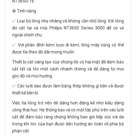
NT3650/16
♻️ Tính năng
✅ Loại bỏ lông nhẹ nhàng và không cần nhổ lông: Với tông
đơ cắt tai và mũi Philips NT3650 Series 3000 để có vẻ
ngoài chỉnh chu.
✅ Với phần đính kèm lược đi kèm, lông mày cũng có thể
được tỉa theo độ dài mong muốn.
Thiết bị cắt sáng tạo của chúng tôi có hai mặt để đảm bảo
cắt tất cả tóc một cách nhanh chóng và dễ dàng từ mọi
góc độ và mọi hướng.
✅ Các lưỡi dao được làm bằng thép không gỉ bền và được
thiết kế bền bỉ.
Việc tỉa lông trở nên dễ dàng hơn đáng kể nhờ kiểu dáng
công thái học. Hệ thống bảo vệ có một lớp phủ trên các lưỡi
cắt để đảm bảo rằng chúng không bao giờ tiếp xúc với da
trong khi tóc của bạn được dẫn hướng an toàn về phía bộ
phận cắt.