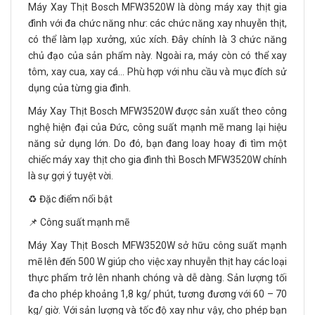
Máy Xay Thịt Bosch MFW3520W là dòng máy xay thịt gia
đình với đa chức năng như: các chức năng xay nhuyễn thịt,
có thể làm lạp xưởng, xúc xích. Đây chính là 3 chức năng
chủ đạo của sản phẩm này. Ngoài ra, máy còn có thể xay
tôm, xay cua, xay cá… Phù hợp với nhu cầu và mục đích sử
dụng của từng gia đình.
Máy Xay Thịt Bosch MFW3520W được sản xuất theo công
nghệ hiện đại của Đức, công suất mạnh mẽ mang lại hiệu
năng sử dụng lớn. Do đó, bạn đang loay hoay đi tìm một
chiếc máy xay thịt cho gia đình thì Bosch MFW3520W chính
là sự gợi ý tuyệt vời.
♻️ Đặc điểm nổi bật
📌 Công suất mạnh mẽ
Máy Xay Thịt Bosch MFW3520W sở hữu công suất mạnh
mẽ lên đến 500 W giúp cho việc xay nhuyễn thịt hay các loại
thực phẩm trở lên nhanh chóng và dễ dàng. Sản lượng tối
đa cho phép khoảng 1,8 kg/ phút, tương đương với 60 – 70
kg/ giờ. Với sản lượng và tốc độ xay như vậy, cho phép bạn