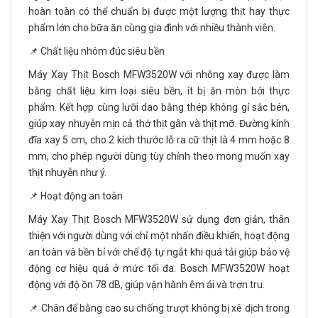
hoàn toàn có thể chuẩn bị được một lượng thịt hay thực
phẩm lớn cho bữa ăn cùng gia đình với nhiều thành viên.
📌 Chất liệu nhôm đúc siêu bền
Máy Xay Thịt Bosch MFW3520W với nhông xay được làm
bằng chất liệu kim loại siêu bền, ít bị ăn mòn bởi thực
phẩm. Kết hợp cùng lưỡi dao bằng thép không gỉ sắc bén,
giúp xay nhuyễn mịn cả thớ thịt gân và thịt mỡ. Đường kính
đĩa xay 5 cm, cho 2 kích thước lỗ ra cữ thịt là 4 mm hoặc 8
mm, cho phép người dùng tùy chỉnh theo mong muốn xay
thịt nhuyễn như ý.
📌 Hoạt động an toàn
Máy Xay Thịt Bosch MFW3520W sử dụng đơn giản, thân
thiện với người dùng với chỉ một nhấn điều khiển, hoạt động
an toàn và bền bỉ với chế độ tự ngắt khi quá tải giúp bảo vệ
động cơ hiệu quả ở mức tối đa. Bosch MFW3520W hoạt
động với độ ồn 78 dB, giúp vận hành êm ái và trơn tru.
📌 Chân đế bằng cao su chống trượt không bị xê dịch trong