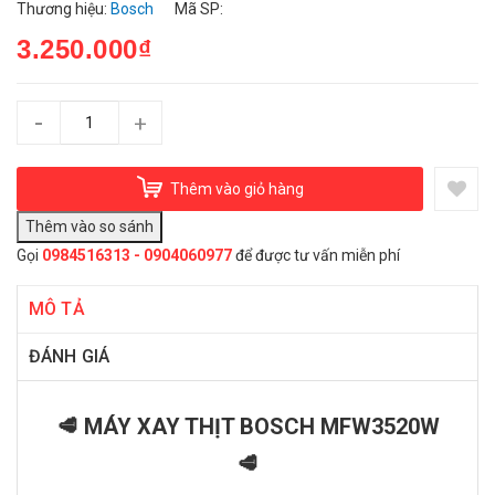
Thương hiệu:
Bosch
Mã SP:
3.250.000₫
-
+
Thêm vào giỏ hàng
Gọi
0984516313 - 0904060977
để được tư vấn miễn phí
MÔ TẢ
ĐÁNH GIÁ
🥩 MÁY XAY THỊT BOSCH MFW3520W
🥩