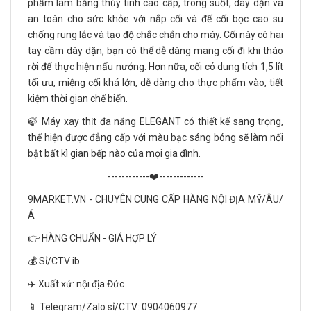
phẩm làm bằng thủy tinh cao cấp, trong suốt, dày dặn và
an toàn cho sức khỏe với nắp cối và đế cối bọc cao su
chống rung lắc và tạo độ chắc chắn cho máy. Cối này có hai
tay cầm dày dặn, bạn có thể dễ dàng mang cối đi khi tháo
rời để thực hiện nấu nướng. Hơn nữa, cối có dung tích 1,5 lít
tối ưu, miệng cối khá lớn, dễ dàng cho thực phẩm vào, tiết
kiệm thời gian chế biến.
🍃 Máy xay thịt đa năng ELEGANT có thiết kế sang trọng,
thể hiện được đẳng cấp với màu bạc sáng bóng sẽ làm nổi
bật bất kì gian bếp nào của mọi gia đình.
------------❤️-------------
9MARKET.VN - CHUYÊN CUNG CẤP HÀNG NỘI ĐỊA MỸ/ÂU/
Á
👉 HÀNG CHUẨN - GIÁ HỢP LÝ
💰 Sỉ/CTV ib
✈️ Xuất xứ: nội địa Đức
📱 Telegram/Zalo sỉ/CTV: 0904060977