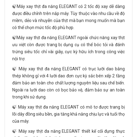
🍃Máy xay thịt đa năng ELEGANT có 2 tốc độ xay dễ dàng
được điều chỉnh trên nắp máy. Tùy thuộc vào nhu cầu về độ
mềm, dẻo và nhuyễn của thịt mà bạn mong muốn mà bạn
có thể chọn mức tốc độ phù hợp.
🍃Máy xay thịt đa năng ELEGANT ngoài chức năng xay thịt
ưu việt còn được trang bị dụng cụ có thể bóc tỏi và đánh
trứng siêu tốc chỉ vài giây, cực kỳ hữu ích trong công việc
nội trợ.
🍃 Máy xay thịt đa năng ELEGANT có trục lưỡi dao bằng
thép không gỉ với 4 lưỡi dao đơn cực kỳ sắc bén xếp 2 tầng
đảm bảo an toàn cho chất lượng nguyên liệu sau chế biến.
Ngoài ra lưỡi dao còn có bọc bảo vệ, đảm bảo sự an toàn
trong khi sử dụng.
🍃 Máy xay thịt đa năng ELEGANT có mô tơ được trang bị
lõi dây đồng siêu bền, gia tăng khả năng chịu lực và tuổi thọ
của máy.
🍃 Máy xay thịt đa năng ELEGANT thiết kế cối đựng thực