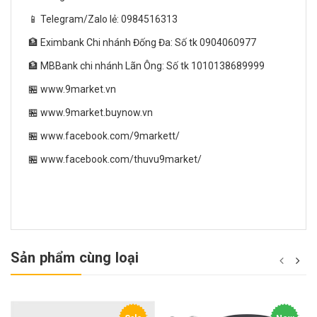
📱 Telegram/Zalo lẻ: 0984516313
🏦 Eximbank Chi nhánh Đống Đa: Số tk 0904060977
🏦 MBBank chi nhánh Lãn Ông: Số tk 1010138689999
🏪 www.9market.vn
🏪 www.9market.buynow.vn
🏪 www.facebook.com/9markett/
🏪 www.facebook.com/thuvu9market/
Sản phẩm cùng loại