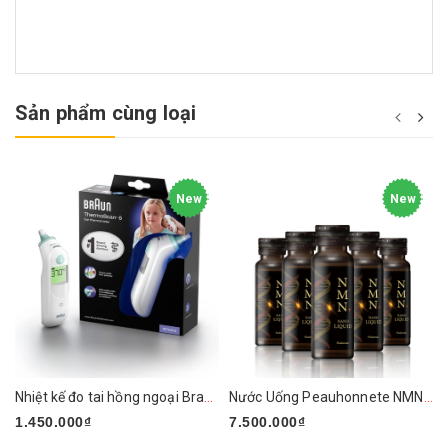
Sản phẩm cùng loại
New
New
Nhiệt kế đo tai hồng ngoại Braun ThermoScan 6 IRT6515
Nước Uống Peauhonnete NMN+ ARG LIQUID 12000 Nhật Bản
1.450.000₫
7.500.000₫