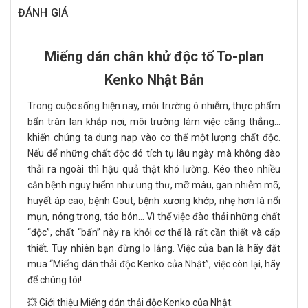
ĐÁNH GIÁ
Miếng dán chân khử độc tố To-plan
Kenko Nhật Bản
Trong cuộc sống hiện nay, môi trường ô nhiễm, thực phẩm
bẩn tràn lan khắp nơi, môi trường làm việc căng thẳng…
khiến chúng ta dung nạp vào cơ thể một lượng chất độc.
Nếu để những chất độc đó tích tụ lâu ngày mà không đào
thải ra ngoài thì hậu quả thật khó lường. Kéo theo nhiều
căn bệnh nguy hiểm như ung thư, mỡ máu, gan nhiễm mỡ,
huyết áp cao, bệnh Gout, bệnh xương khớp, nhẹ hơn là nổi
mụn, nóng trong, táo bón… Vì thế việc đào thải những chất
“độc”, chất “bẩn” này ra khỏi cơ thể là rất cần thiết và cấp
thiết. Tuy nhiên bạn đừng lo lắng. Việc của bạn là hãy đặt
mua “Miếng dán thải độc Kenko của Nhật”, việc còn lại, hãy
để chúng tôi!
💥 Giới thiệu Miếng dán thải độc Kenko của Nhật: