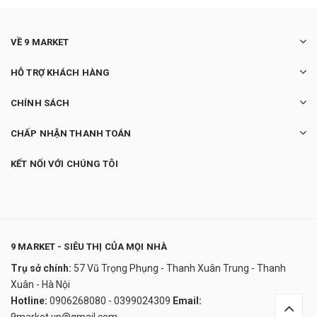
VỀ 9 MARKET
HỖ TRỢ KHÁCH HÀNG
CHÍNH SÁCH
CHẤP NHẬN THANH TOÁN
KẾT NỐI VỚI CHÚNG TÔI
9 MARKET - SIÊU THỊ CỦA MỌI NHÀ
Trụ sở chính:
57 Vũ Trọng Phụng - Thanh Xuân Trung - Thanh
Miếng dán chân khử độc tố To-plan Kenko
Xuân - Hà Nội
Nhật Bản
Hotline:
0906268080 - 0399024309
Email:
390.000₫