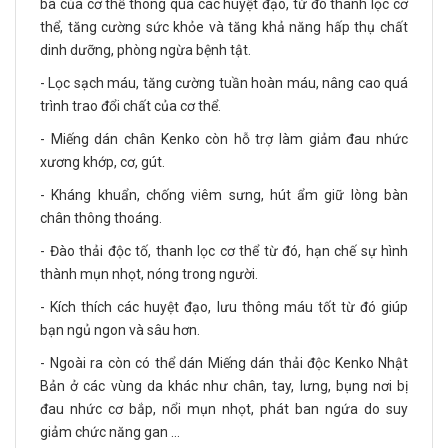
bã của cơ thể thông qua các huyệt đạo, từ đó thanh lọc cơ
thể, tăng cường sức khỏe và tăng khả năng hấp thụ chất
dinh dưỡng, phòng ngừa bệnh tật.
- Lọc sạch máu, tăng cường tuần hoàn máu, nâng cao quá
trình trao đổi chất của cơ thể.
- Miếng dán chân Kenko còn hỗ trợ làm giảm đau nhức
xương khớp, cơ, gút.
- Kháng khuẩn, chống viêm sưng, hút ẩm giữ lòng bàn
chân thông thoáng.
- Đào thải độc tố, thanh lọc cơ thể từ đó, hạn chế sự hình
thành mụn nhọt, nóng trong người.
- Kích thích các huyệt đạo, lưu thông máu tốt từ đó giúp
bạn ngủ ngon và sâu hơn.
- Ngoài ra còn có thể dán Miếng dán thải độc Kenko Nhật
Bản ở các vùng da khác như chân, tay, lưng, bụng nơi bị
đau nhức cơ bắp, nổi mụn nhọt, phát ban ngứa do suy
giảm chức năng gan …