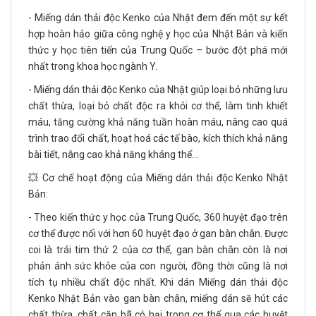
- Miếng dán thải độc Kenko của Nhật đem đến một sự kết
hợp hoàn hảo giữa công nghệ y học của Nhật Bản và kiến
thức y học tiên tiến của Trung Quốc – bước đột phá mới
nhất trong khoa học ngành Y.
- Miếng dán thải độc Kenko của Nhật giúp loại bỏ những lưu
chất thừa, loại bỏ chất độc ra khỏi cơ thể, làm tinh khiết
máu, tăng cường khả năng tuần hoàn máu, nâng cao quá
trình trao đổi chất, hoạt hoá các tế bào, kích thích khả năng
bài tiết, nâng cao khả năng kháng thể…
💥 Cơ chế hoạt động của Miếng dán thải độc Kenko Nhật
Bản:
- Theo kiến thức y học của Trung Quốc, 360 huyệt đạo trên
cơ thể được nối với hơn 60 huyệt đạo ở gan bàn chân. Được
coi là trái tim thứ 2 của cơ thể, gan bàn chân còn là nơi
phản ánh sức khỏe của con người, đồng thời cũng là nơi
tích tụ nhiều chất độc nhất. Khi dán Miếng dán thải độc
Kenko Nhật Bản vào gan bàn chân, miếng dán sẽ hút các
chất thừa, chất cặn bã có hại trong cơ thể qua các huyệt