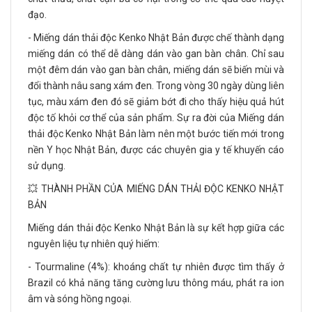
đạo.
- Miếng dán thải độc Kenko Nhật Bản được chế thành dạng
miếng dán có thể dễ dàng dán vào gan bàn chân. Chỉ sau
một đêm dán vào gan bàn chân, miếng dán sẽ biến mùi và
đổi thành nâu sang xám đen. Trong vòng 30 ngày dùng liên
tục, màu xám đen đó sẽ giảm bớt đi cho thấy hiệu quả hút
độc tố khỏi cơ thể của sản phẩm. Sự ra đời của Miếng dán
thải độc Kenko Nhật Bản làm nên một bước tiến mới trong
nền Y học Nhật Bản, được các chuyên gia y tế khuyến cáo
sử dụng.
💥 THÀNH PHẦN CỦA MIẾNG DÁN THẢI ĐỘC KENKO NHẬT
BẢN
Miếng dán thải độc Kenko Nhật Bản là sự kết hợp giữa các
nguyên liệu tự nhiên quý hiếm:
- Tourmaline (4%): khoáng chất tự nhiên được tìm thấy ở
Brazil có khả năng tăng cường lưu thông máu, phát ra ion
âm và sóng hồng ngoại.