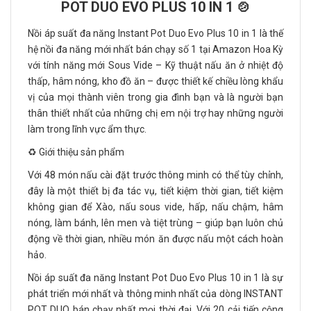
POT DUO EVO PLUS 10 IN 1 🍲
Nồi áp suất đa năng Instant Pot Duo Evo Plus 10 in 1 là thế
hệ nồi đa năng mới nhất bán chạy số 1 tại Amazon Hoa Kỳ
với tính năng mới Sous Vide – Kỹ thuật nấu ăn ở nhiệt độ
thấp, hâm nóng, kho đồ ăn – được thiết kế chiều lòng khẩu
vị của mọi thành viên trong gia đình bạn và là người bạn
thân thiết nhất của những chị em nội trợ hay những người
làm trong lĩnh vực ẩm thực.
♻️ Giới thiệu sản phẩm
Với 48 món nấu cài đặt trước thông minh có thể tùy chỉnh,
đây là một thiết bị đa tác vụ, tiết kiệm thời gian, tiết kiệm
không gian để Xào, nấu sous vide, hấp, nấu chậm, hâm
nóng, làm bánh, lên men và tiệt trùng – giúp bạn luôn chủ
động về thời gian, nhiều món ăn được nấu một cách hoàn
hảo.
Nồi áp suất đa năng Instant Pot Duo Evo Plus 10 in 1 là sự
phát triển mới nhất và thông minh nhất của dòng INSTANT
POT DUO bán chạy nhất mọi thời đại. Với 20 cải tiến cộng