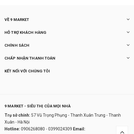
VỀ 9 MARKET
HỖ TRỢ KHÁCH HÀNG
CHÍNH SÁCH
CHẤP NHẬN THANH TOÁN
KẾT NỐI VỚI CHÚNG TÔI
9 MARKET - SIÊU THỊ CỦA MỌI NHÀ
Trụ sở chính:
57 Vũ Trọng Phụng - Thanh Xuân Trung - Thanh
Nồi áp suất đa năng Instant Pot Duo Evo
Xuân - Hà Nội
Plus 10 in 1
Hotline:
0906268080 - 0399024309
Email:
6.500.000₫