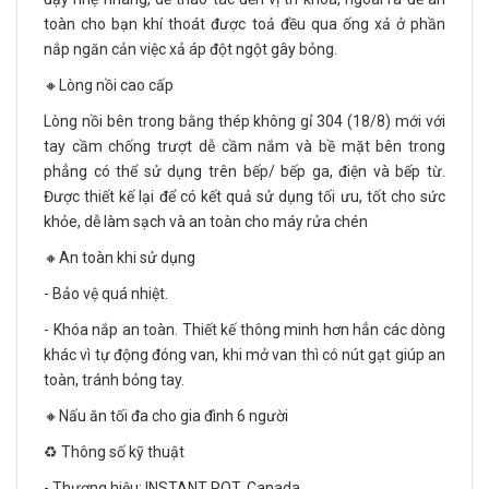
toàn cho bạn khí thoát được toả đều qua ống xả ở phần
nắp ngăn cản việc xả áp đột ngột gây bỏng.
🔸Lòng nồi cao cấp
Lòng nồi bên trong bằng thép không gỉ 304 (18/8) mới với
tay cầm chống trượt dễ cầm nắm và bề mặt bên trong
phẳng có thể sử dụng trên bếp/ bếp ga, điện và bếp từ.
Được thiết kế lại để có kết quả sử dụng tối ưu, tốt cho sức
khỏe, dễ làm sạch và an toàn cho máy rửa chén
🔸An toàn khi sử dụng
- Bảo vệ quá nhiệt.
- Khóa nắp an toàn. Thiết kế thông minh hơn hẳn các dòng
khác vì tự động đóng van, khi mở van thì có nút gạt giúp an
toàn, tránh bỏng tay.
🔸Nấu ăn tối đa cho gia đình 6 người
♻️ Thông số kỹ thuật
- Thương hiệu: INSTANT POT, Canada