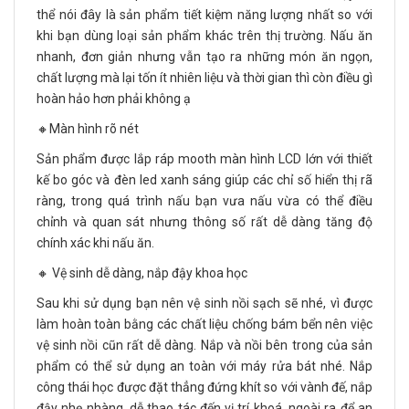
thể nói đây là sản phẩm tiết kiệm năng lượng nhất so với
khi bạn dùng loại sản phẩm khác trên thị trường. Nấu ăn
nhanh, đơn giản nhưng vẫn tạo ra những món ăn ngọn,
chất lượng mà lại tốn ít nhiên liệu và thời gian thì còn điều gì
hoàn hảo hơn phải không ạ
🔸Màn hình rõ nét
Sản phẩm được lắp ráp mooth màn hình LCD lớn với thiết
kế bo góc và đèn led xanh sáng giúp các chỉ số hiển thị rã
ràng, trong quá trình nấu bạn vưa nấu vừa có thể điều
chỉnh và quan sát nhưng thông số rất dễ dàng tăng độ
chính xác khi nấu ăn.
🔸 Vệ sinh dễ dàng, nắp đậy khoa học
Sau khi sử dụng bạn nên vệ sinh nồi sạch sẽ nhé, vì được
làm hoàn toàn bằng các chất liệu chống bám bển nên việc
vệ sinh nồi cũn rất dễ dàng. Nắp và nồi bên trong của sản
phẩm có thể sử dụng an toàn với máy rửa bát nhé. Nắp
công thái học được đặt thẳng đứng khít so với vành đế, nắp
đậy nhẹ nhàng, dễ thao tác đến vị trí khoá, ngoài ra để an