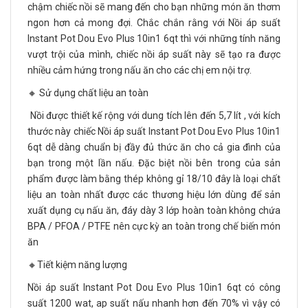
chậm chiếc nồi sẽ mang đến cho bạn những món ăn thơm
ngon hơn cả mong đợi. Chắc chắn rằng với Nồi áp suất
Instant Pot Dou Evo Plus 10in1 6qt thì với những tính năng
vượt trội của mình, chiếc nồi áp suất này sẽ tạo ra được
nhiều cảm hứng trong nấu ăn cho các chị em nội trợ.
🔸 Sử dụng chất liệu an toàn
Nồi được thiết kế rộng với dung tích lên đến 5,7 lít , với kích
thước này chiếc Nồi áp suất Instant Pot Dou Evo Plus 10in1
6qt dễ dàng chuẩn bị đầy đủ thức ăn cho cả gia đình của
bạn trong một lần nấu. Đặc biệt nồi bên trong của sản
phẩm được làm bằng thép không gỉ 18/10 đây là loại chất
liệu an toàn nhất được các thương hiệu lớn dùng để sản
xuất dụng cụ nấu ăn, đáy dày 3 lớp hoàn toàn không chứa
BPA / PFOA / PTFE nên cực kỳ an toàn trong chế biến món
ăn
🔸Tiết kiệm năng lượng
Nồi áp suất Instant Pot Dou Evo Plus 10in1 6qt có công
suất 1200 wat, ap suất nấu nhanh hơn đến 70% vì vậy có