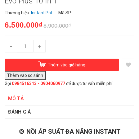
Evo Plus 10 In 1
Thương hiệu:
Instant Pot
Mã SP:
6.500.000₫
8.900.000₫
-
+
Thêm vào giỏ hàng
Gọi
0984516313 - 0904060977
để được tư vấn miễn phí
MÔ TẢ
ĐÁNH GIÁ
🍲 NỒI ÁP SUẤT ĐA NĂNG INSTANT