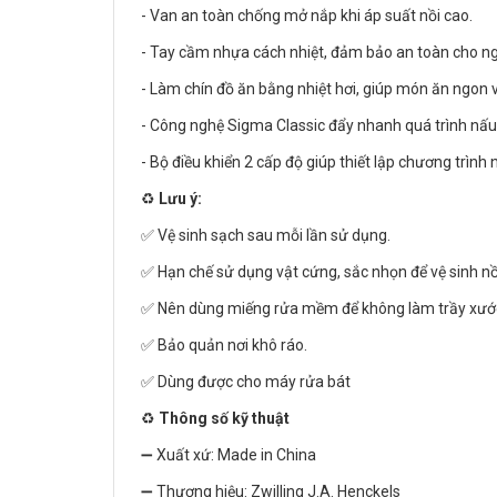
- Van an toàn chống mở nắp khi áp suất nồi cao.
- Tay cầm nhựa cách nhiệt, đảm bảo an toàn cho n
- Làm chín đồ ăn bằng nhiệt hơi, giúp món ăn ngon 
- Công nghệ Sigma Classic đẩy nhanh quá trình nấu, 
- Bộ điều khiển 2 cấp độ giúp thiết lập chương trình
♻️
Lưu ý:
✅ Vệ sinh sạch sau mỗi lần sử dụng.
✅ Hạn chế sử dụng vật cứng, sắc nhọn để vệ sinh nồ
✅ Nên dùng miếng rửa mềm để không làm trầy xước
✅ Bảo quản nơi khô ráo.
✅ Dùng được cho máy rửa bát
♻️
Thông số kỹ thuật
➖ Xuất xứ: Made in China
➖ Thương hiệu: Zwilling J.A. Henckels