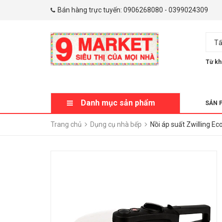
Bán hàng trực tuyến:
0906268080
-
0399024309
Tấ
Từ kh
Danh mục sản phẩm
SẢN 
Trang chủ
Dụng cụ nhà bếp
Nồi áp suất Zwilling E