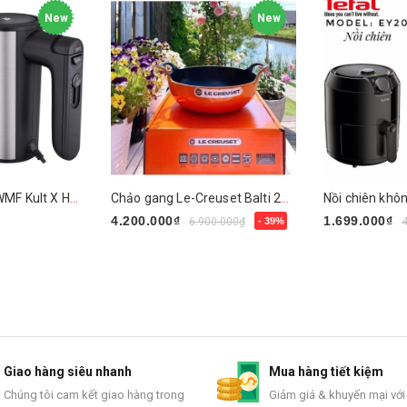
New
New
Máy đánh trứng WMF Kult X Handmixer Edition
Chảo gang Le-Creuset Balti 24cm
4.200.000₫
1.699.000₫
6.900.000₫
- 39%
Mua ngay
Mua ngay
Giao hàng siêu nhanh
Mua hàng tiết kiệm
Chúng tôi cam kết giao hàng trong
Giảm giá & khuyến mại với