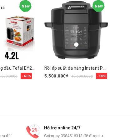
New
New
Nồi chiên không dầu Tefal EY2018
Nồi áp suất đa năng Instant Pot 13 in 1
5.500.000₫
3.990.000
4.399.000₫
- 61%
13.600.000₫
- 60%
Mua ngay
Mua ngay
Hỗ trợ online 24/7
 ưu đãi
Gọi ngay 0984516313 để được tư