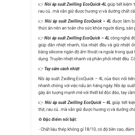
👉
Nồi áp suất Zwilling EcoQuick-4L
giúp tiết kiệm
rau củ…mà vẫn giữ được hương vị và dưỡng chất cần
👉
Nồi áp suất Zwilling EcoQuick – 4L
được làm bằ
thức ăn nên an toàn cho sức khỏe người dùng, sản
👉
Nồi áp suất Zwilling EcoQuick – 4L
công nghệ đó
giúp dẫn nhiệt nhanh, tỏa nhiệt đều và giữ nhiệt 
bằng silicone ngăn độ ẩm thoát ra ngoài trong quá
dụng. Truyền nhiệt nhanh và phân phối nhiệt đều. 
👉
Tay cẩm cách nhiệt
Nồi áp suất Zwilling EcoQuick – 4L của Đức nổi tiếng
nhanh chóng với việc nấu ăn hàng ngày. Nồi áp suất
gây ấn tượng mạnh mẽ với thiết kế độc đáo, tay cầm 
👉
Nồi áp suất Zwilling EcoQuick – 4L
giúp tiết k
thịt, rau củ…mà vẫn giữ được hương vị và dưỡng chấ
♻️
Đặc điểm nổi bật:
- Chất liệu thép không gỉ 18/10, có độ bền cao, đảm