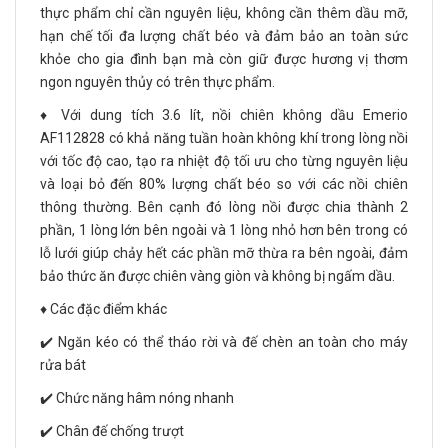
thực phẩm chỉ cần nguyên liệu, không cần thêm dầu mỡ,
hạn chế tối đa lượng chất béo và đảm bảo an toàn sức
khỏe cho gia đình bạn mà còn giữ được hương vị thơm
ngon nguyên thủy có trên thực phẩm.
♦️ Với dung tích 3.6 lít, nồi chiên không dầu Emerio
AF112828 có khả năng tuần hoàn không khí trong lòng nồi
với tốc độ cao, tạo ra nhiệt độ tối ưu cho từng nguyên liệu
và loại bỏ đến 80% lượng chất béo so với các nồi chiên
thông thường. Bên cạnh đó lòng nồi được chia thành 2
phần, 1 lòng lớn bên ngoài và 1 lòng nhỏ hơn bên trong có
lỗ lưới giúp chảy hết các phần mỡ thừa ra bên ngoài, đảm
bảo thức ăn được chiên vàng giòn và không bị ngấm dầu.
♦️ Các đặc điểm khác
✔️ Ngăn kéo có thể tháo rời và đế chèn an toàn cho máy
rửa bát
✔️ Chức năng hâm nóng nhanh
✔️ Chân đế chống trượt