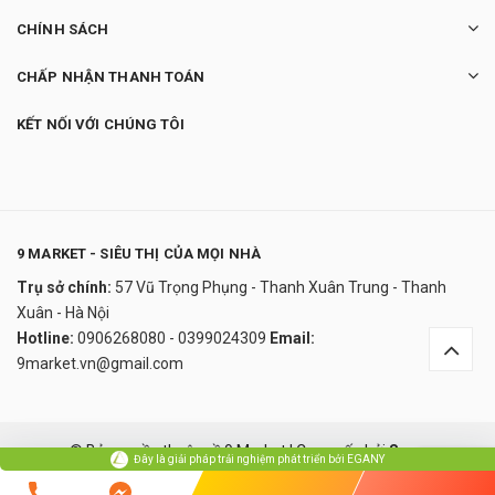
CHÍNH SÁCH
CHẤP NHẬN THANH TOÁN
KẾT NỐI VỚI CHÚNG TÔI
9 MARKET - SIÊU THỊ CỦA MỌI NHÀ
Trụ sở chính:
57 Vũ Trọng Phụng - Thanh Xuân Trung - Thanh
Nồi chiên không dầu Emerio AF112828
Xuân - Hà Nội
2.600.000₫
Hotline:
0906268080 - 0399024309
Email:
undefined
9market.vn@gmail.com
Đây là giải pháp trải nghiệm phát triển bởi EGANY
© Bản quyền thuộc về 9 Market
|
Cung cấp bởi
Sapo
Đây là giải pháp trải nghiệm phát triển bởi EGANY
Xem Giỏ Hàng Và Thanh Toán
So sánh