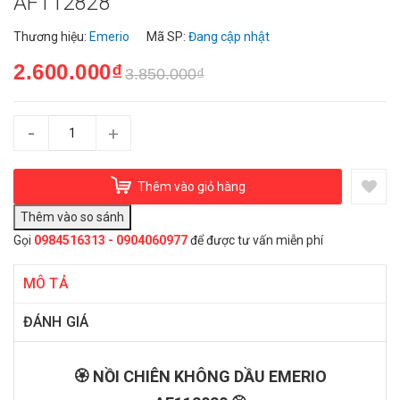
AF112828
Thương hiệu:
Emerio
Mã SP:
Đang cập nhật
2.600.000₫
3.850.000₫
-
+
Thêm vào giỏ hàng
Gọi
0984516313 - 0904060977
để được tư vấn miễn phí
MÔ TẢ
ĐÁNH GIÁ
🏵️ NỒI CHIÊN KHÔNG DẦU EMERIO