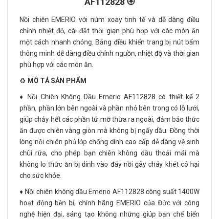
AF112828 🏵️
Nồi chiên EMERIO với núm xoay tinh tế và dễ dàng điều
chỉnh nhiệt độ, cài đặt thời gian phù hợp với các món ăn
một cách nhanh chóng. Bảng điều khiển trang bị nút bấm
thông minh dễ dàng điều chỉnh nguồn, nhiệt độ và thời gian
phù hợp với các món ăn.
♻️
MÔ TẢ SẢN PHẨM
♦️ Nồi Chiên Không Dầu Emerio AF112828 có thiết kế 2
phần, phần lớn bên ngoài và phần nhỏ bên trong có lỗ lưới,
giúp chảy hết các phần tử mỡ thừa ra ngoài, đảm bảo thức
ăn được chiên vàng giòn mà không bị ngấy dầu. Đồng thời
lòng nồi chiên phủ lớp chống dính cao cấp dễ dàng vệ sinh
chùi rữa, cho phép bạn chiên không dầu thoải mái mà
không lo thức ăn bị dính vào đáy nồi gây cháy khét có hại
cho sức khỏe.
♦️ Nồi chiên không dầu Emerio AF112828 công suất 1400W
hoạt động bền bỉ, chính hãng EMERIO của Đức với công
nghệ hiện đại, sáng tạo không những giúp bạn chế biến