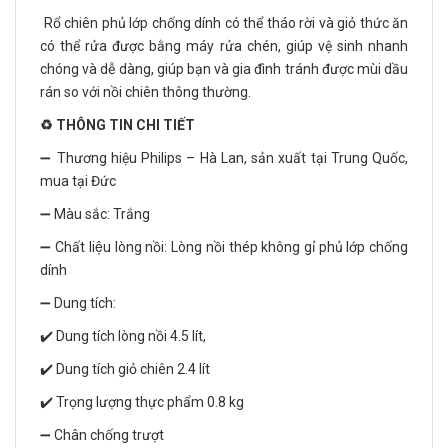
Rổ chiên phủ lớp chống dính có thể tháo rời và giỏ thức ăn
có thể rửa được bằng máy rửa chén, giúp vệ sinh nhanh
chóng và dễ dàng, giúp bạn và gia đình tránh được mùi dầu
rán so với nồi chiên thông thường.
♻️ THÔNG TIN CHI TIẾT
➖ Thương hiệu Philips – Hà Lan, sản xuất tại Trung Quốc,
mua tại Đức
➖ Màu sắc: Trắng
➖ Chất liệu lòng nồi: Lòng nồi thép không gỉ phủ lớp chống
dính
➖ Dung tích:
✔️ Dung tích lòng nồi 4.5 lít,
✔️ Dung tích giỏ chiên 2.4 lít
✔️ Trọng lượng thực phẩm 0.8 kg
➖ Chân chống trượt