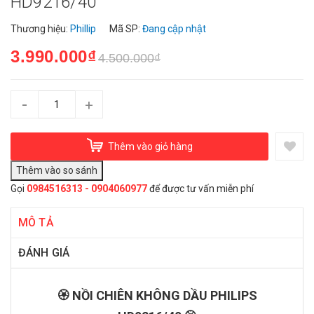
HD9216/40
Thương hiệu:
Phillip
Mã SP:
Đang cập nhật
3.990.000₫
4.500.000₫
-
+
Thêm vào giỏ hàng
Gọi
0984516313 - 0904060977
để được tư vấn miễn phí
MÔ TẢ
ĐÁNH GIÁ
🏵️ NỒI CHIÊN KHÔNG DẦU PHILIPS