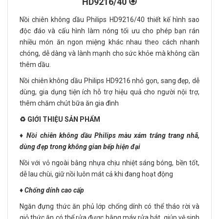
HD9216/40 🏵️
Nồi chiên không dầu Philips HD9216/40 thiết kế hình sao
độc đáo và cấu hình làm nóng tối ưu cho phép bạn rán
nhiều món ăn ngon miệng khác nhau theo cách nhanh
chóng, dễ dàng và lành mạnh cho sức khỏe mà không cần
thêm dầu.
Nồi chiên không dầu Philips HD9216 nhỏ gọn, sang đẹp, dễ
dùng, gia dụng tiện ích hỗ trợ hiệu quả cho người nội trợ,
thêm chăm chút bữa ăn gia đình
♻️ GIỚI THIỆU SẢN PHẨM
♦️ Nồi chiên không dầu Philips màu xám trắng trang nhã,
dùng đẹp trong không gian bếp hiện đại
Nồi với vỏ ngoài bằng nhựa chịu nhiệt sáng bóng, bền tốt,
dễ lau chùi, giữ nồi luôn mát cả khi đang hoạt động
♦️ Chống dính cao cấp
Ngăn đựng thức ăn phủ lớp chống dính có thể tháo rời và
giỏ thức ăn có thể rửa được bằng máy rửa bát, giúp vệ sinh