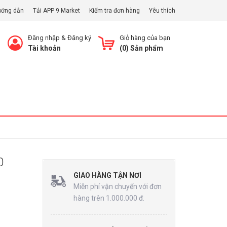
ướng dẫn
Tải APP 9 Market
Kiểm tra đơn hàng
Yêu thích
Đăng nhập
&
Đăng ký
Giỏ hàng của bạn
Tài khoản
(
0
) Sản phẩm
Xem Giỏ
0
GIAO HÀNG TẬN NƠI
Miễn phí vận chuyển với đơn
hàng trên 1.000.000 đ.