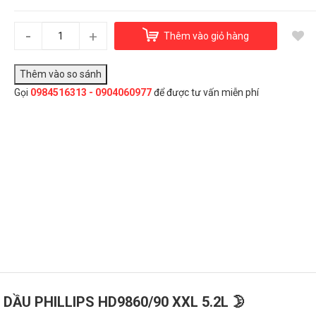
Nồi chiên không dầu Phillips HD9860/90 XXL 5.2 lít
7.990.000₫
-
+
Thêm vào giỏ hàng
Gọi
0984516313 - 0904060977
để được tư vấn miễn phí
Đây là giải pháp trải nghiệm phát triển bởi EGANY
Chọn Mua
 DẦU PHILLIPS HD9860/90 XXL 5.2L 🌛