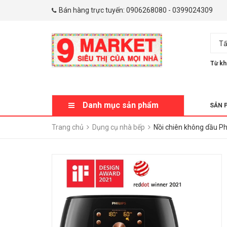
Bán hàng trực tuyến:
0906268080
-
0399024309
Tấ
Từ kh
Danh mục sản phẩm
SẢN 
Trang chủ
Dụng cụ nhà bếp
Nồi chiên không dầu Phi