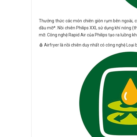
Thưởng thức các món chiên giòn rụm bên ngoài, ch
dầu mỡ*. Nồi chiên Philips XXL sử dụng khí nóng (t
mỡ. Công nghệ Rapid Air của Philips tạo ra luồng k
🩸 Airfryer là nồi chiên duy nhất có công nghệ Loại