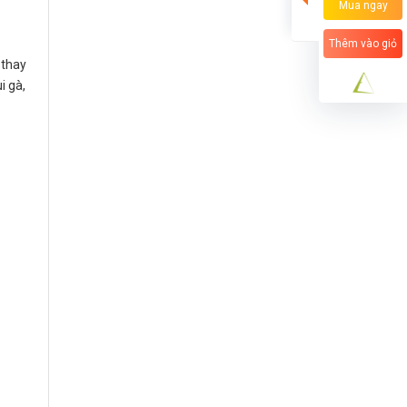
Mua ngay
Thêm vào giỏ
 thay
i gà,