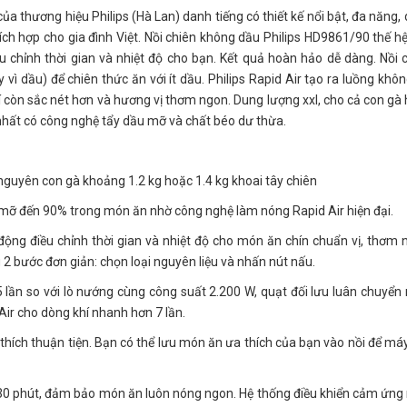
của thương hiệu Philips (Hà Lan) danh tiếng có thiết kế nổi bật, đa năng,
ích hợp cho gia đình Việt. Nồi chiên không dầu Philips HD9861/90 thế h
 chỉnh thời gian và nhiệt độ cho bạn. Kết quả hoàn hảo dễ dàng. Nồi 
vì dầu) để chiên thức ăn với ít dầu. Philips Rapid Air tạo ra luồng khôn
í còn sắc nét hơn và hương vị thơm ngon. Dung lượng xxl, cho cả con gà
y nhất có công nghệ tẩy dầu mỡ và chất béo dư thừa.
 nguyên con gà khoảng 1.2 kg hoặc 1.4 kg khoai tây chiên
 mỡ đến 90% trong món ăn nhờ công nghệ làm nóng Rapid Air hiện đại.
ộng điều chỉnh thời gian và nhiệt độ cho món ăn chín chuẩn vị, thơm 
 bước đơn giản: chọn loại nguyên liệu và nhấn nút nấu.
lần so với lò nướng cùng công suất 2.200 W, quạt đối lưu luân chuyển 
Air cho dòng khí nhanh hơn 7 lần.
thích thuận tiện. Bạn có thể lưu món ăn ưa thích của bạn vào nồi để má
 30 phút, đảm bảo món ăn luôn nóng ngon. Hệ thống điều khiển cảm ứn