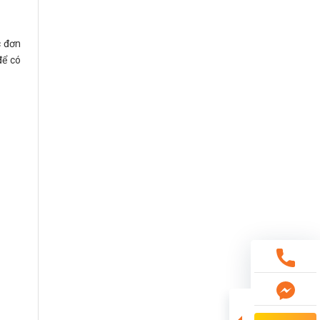
c đơn
để có