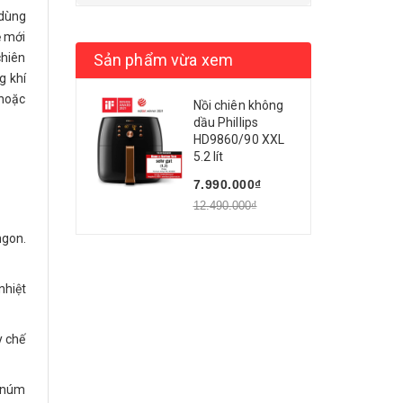
 dùng
ệ mới
chiên
Sản phẩm vừa xem
g khí
 hoặc
Nồi chiên không
dầu Phillips
HD9860/90 XXL
5.2 lít
7.990.000₫
12.490.000₫
ngon.
nhiệt
y chế
g núm