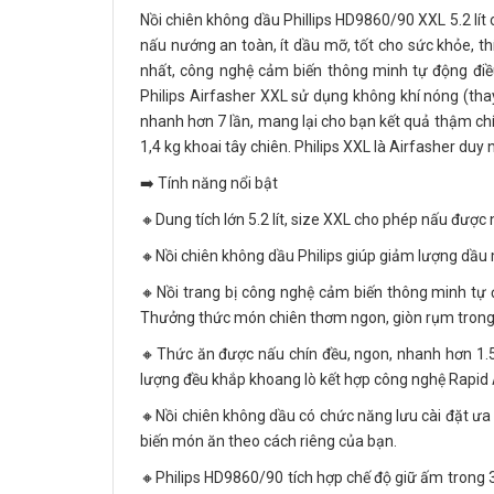
Nồi chiên không dầu Phillips HD9860/90 XXL 5.2 lít 
nấu nướng an toàn, ít dầu mỡ, tốt cho sức khỏe, th
nhất, công nghệ cảm biến thông minh tự động điều
Philips Airfasher XXL sử dụng không khí nóng (thay 
nhanh hơn 7 lần, mang lại cho bạn kết quả thậm ch
1,4 kg khoai tây chiên. Philips XXL là Airfasher du
➡️ Tính năng nổi bật
🔸Dung tích lớn 5.2 lít, size XXL cho phép nấu được
🔸Nồi chiên không dầu Philips giúp giảm lượng dầu
🔸Nồi trang bị công nghệ cảm biến thông minh tự đ
Thưởng thức món chiên thơm ngon, giòn rụm trong 2
🔸Thức ăn được nấu chín đều, ngon, nhanh hơn 1.5 
lượng đều khắp khoang lò kết hợp công nghệ Rapid 
🔸Nồi chiên không dầu có chức năng lưu cài đặt ưa 
biến món ăn theo cách riêng của bạn.
🔸Philips HD9860/90 tích hợp chế độ giữ ấm trong