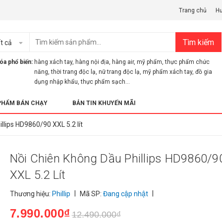
Trang chủ
H
Tìm kiếm
t cả
óa phổ biến:
hàng xách tay
,
hàng nội địa
,
hàng air
,
mỹ phẩm
,
thực phẩm chức
năng
,
thời trang độc lạ
,
nữ trang độc lạ
,
mỹ phẩm xách tay
,
đồ gia
dụng nhập khẩu
,
thực phẩm sạch...
PHẨM BÁN CHẠY
BẢN TIN KHUYẾN MÃI
llips HD9860/90 XXL 5.2 lít
Nồi Chiên Không Dầu Phillips HD9860/9
XXL 5.2 Lít
|
|
Thương hiệu:
Phillip
Mã SP:
Đang cập nhật
7.990.000₫
12.490.000₫