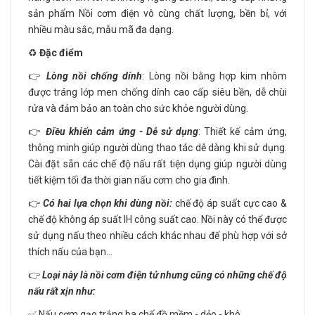
sản phẩm Nồi cơm điện vô cùng chất lượng, bền bỉ, với
nhiều màu sắc, mẫu mã đa dạng.
♻️
Đặc điểm
👉
Lòng nồi chống dính
: Lòng nồi bằng hợp kim nhôm
được tráng lớp men chống dính cao cấp siêu bền, dễ chùi
rửa và đảm bảo an toàn cho sức khỏe người dùng.
👉
Điều khiển cảm ứng - Dễ sử dụng
: Thiết kế cảm ứng,
thông minh giúp người dùng thao tác dễ dàng khi sử dụng.
Cài đặt sẵn các chế độ nấu rất tiện dụng giúp người dùng
tiết kiệm tối đa thời gian nấu cơm cho gia đình.
👉
Có hai lựa chọn khi dùng nồi:
chế độ áp suất cực cao &
chế độ không áp suất IH công suất cao. Nồi này có thể được
sử dụng nấu theo nhiều cách khác nhau để phù hợp với sở
thích nấu của bạn…
👉
Loại này là nồi cơm điện tử nhưng cũng có những chế độ
nấu rất xịn như:
✅ Nấu cơm gạo trắng ba chế đồ mềm - dẻo - khô