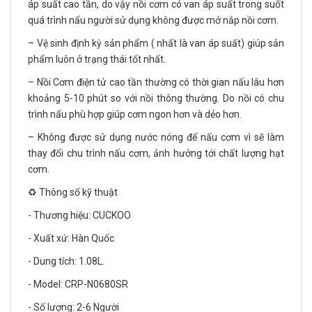
áp suất cao tần, do vậy nồi cơm có van áp suất trong suốt
quá trình nấu người sử dụng không được mở nắp nồi cơm.
– Vệ sinh định kỳ sản phẩm ( nhất là van áp suất) giúp sản
phẩm luôn ở trạng thái tốt nhất.
– Nồi Cơm điện tử cao tần thường có thời gian nấu lâu hơn
khoảng 5-10 phút so với nồi thông thường. Do nồi có chu
trình nấu phù hợp giúp cơm ngon hơn và dẻo hơn.
– Không được sử dụng nước nóng để nấu cơm vì sẽ làm
thay đổi chu trình nấu cơm, ảnh hưởng tới chất lượng hạt
cơm.
♻️ Thông số kỹ thuật
- Thương hiệu: CUCKOO
- Xuất xứ: Hàn Quốc
- Dung tích: 1.08L.
- Model: CRP-N0680SR
- Số lượng: 2-6 Người