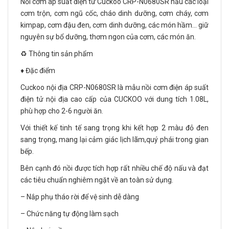
Nồi cơm áp suất điện tử Cuckoo CRP-N0680SR nấu các loại
cơm trộn, cơm ngũ cốc, cháo dinh dưỡng, cơm cháy, cơm
kimpap, cơm đậu đen, cơm dinh dưỡng, các món hầm... giữ
nguyên sự bổ dưỡng, thơm ngon của cơm, các món ăn.
♻️ Thông tin sản phẩm
♦️ Đặc điểm
Cuckoo nội địa CRP-N0680SR là mẫu nồi cơm điện áp suất
điện tử nội địa cao cấp của CUCKOO với dung tích 1.08L,
phù hợp cho 2-6 người ăn.
Với thiết kế tinh tế sang trọng khi kết hợp 2 màu đỏ đen
sang trọng, mang lại cảm giác lịch lãm,quý phái trong gian
bếp.
Bên cạnh đó nồi được tích hợp rất nhiều chế độ nấu và đạt
các tiêu chuẩn nghiêm ngặt về an toàn sử dụng.
– Nắp phụ tháo rời để vệ sinh dễ dàng
– Chức năng tự động làm sạch