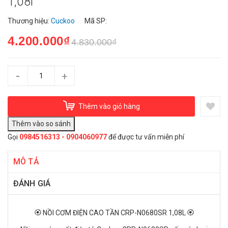
1,08l
Thương hiệu:
Cuckoo
Mã SP:
4.200.000₫
4.830.000₫
-
+
Thêm vào giỏ hàng
Gọi
0984516313 - 0904060977
để được tư vấn miễn phí
MÔ TẢ
ĐÁNH GIÁ
🏵️ NỒI CƠM ĐIỆN CAO TẦN CRP-N0680SR 1,08L 🏵️