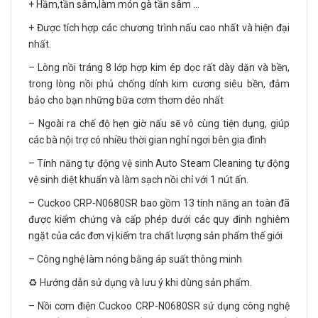
+ Hầm,tần sâm,làm món gà tần sâm …
+ Được tích hợp các chương trình nấu cao nhất và hiện đại
nhất.
– Lòng nồi tráng 8 lớp hợp kim ép dọc rất dày dặn và bền,
trong lòng nồi phủ chống dính kim cương siêu bền, đảm
bảo cho bạn những bữa cơm thơm dẻo nhất
– Ngoài ra chế độ hẹn giờ nấu sẽ vô cùng tiện dụng, giúp
các bà nội trợ có nhiều thời gian nghỉ ngơi bên gia đình
– Tính năng tự động vệ sinh Auto Steam Cleaning tự động
vệ sinh diệt khuẩn và làm sạch nồi chỉ với 1 nút ấn.
– Cuckoo CRP-N0680SR bao gồm 13 tính năng an toàn đã
được kiểm chứng và cấp phép dưới các quy đinh nghiêm
ngặt của các đơn vị kiểm tra chất lượng sản phẩm thế giới
– Công nghệ làm nóng bằng áp suất thông minh
♻️ Hướng dẫn sử dụng và lưu ý khi dùng sản phẩm.
– Nồi cơm điện Cuckoo CRP-N0680SR sử dụng công nghệ