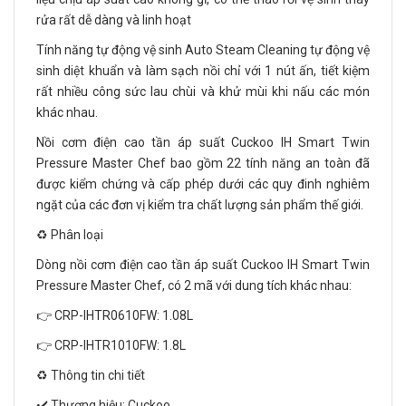
rửa rất dễ dàng và linh hoạt
Tính năng tự động vệ sinh Auto Steam Cleaning tự động vệ
sinh diệt khuẩn và làm sạch nồi chỉ với 1 nút ấn, tiết kiệm
rất nhiều công sức lau chùi và khử mùi khi nấu các món
khác nhau.
Nồi cơm điện cao tần áp suất Cuckoo IH Smart Twin
Pressure Master Chef bao gồm 22 tính năng an toàn đã
được kiểm chứng và cấp phép dưới các quy đinh nghiêm
ngặt của các đơn vị kiểm tra chất lượng sản phẩm thế giới.
♻️ Phân loại
Dòng nồi cơm điện cao tần áp suất Cuckoo IH Smart Twin
Pressure Master Chef, có 2 mã với dung tích khác nhau:
👉 CRP-IHTR0610FW: 1.08L
👉 CRP-IHTR1010FW: 1.8L
♻️ Thông tin chi tiết
✔️ Thương hiệu: Cuckoo