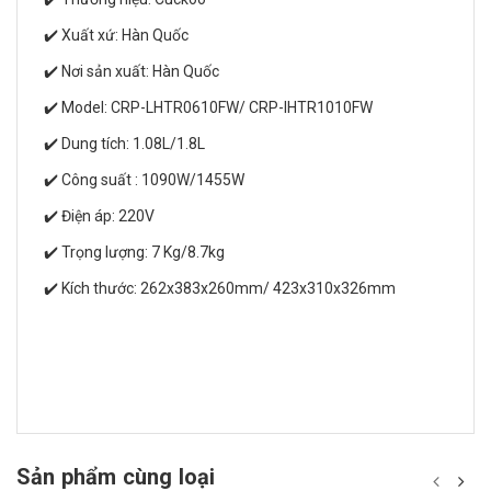
✔️ Xuất xứ: Hàn Quốc
✔️ Nơi sản xuất: Hàn Quốc
✔️ Model: CRP-LHTR0610FW/ CRP-IHTR1010FW
✔️ Dung tích: 1.08L/1.8L
✔️ Công suất : 1090W/1455W
✔️ Điện áp: 220V
✔️ Trọng lượng: 7 Kg/8.7kg
✔️ Kích thước: 262x383x260mm/ 423x310x326mm
Sản phẩm cùng loại