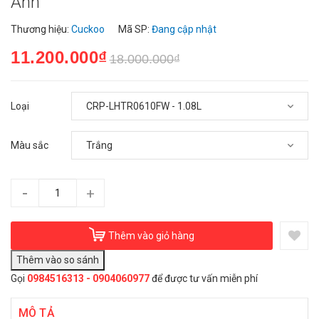
Anh"
Thương hiệu:
Cuckoo
Mã SP:
Đang cập nhật
11.200.000₫
18.000.000₫
Loại
Màu sắc
-
+
Thêm vào giỏ hàng
Gọi
0984516313 - 0904060977
để được tư vấn miễn phí
MÔ TẢ