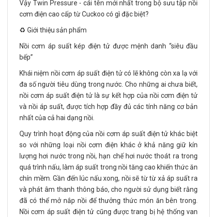
Vậy Twin Pressure - cái tên mới nhất trong bộ sưu tập nồi
cơm điện cao cấp từ Cuckoo có gì đặc biệt?
♻️ Giới thiệu sản phẩm
Nồi cơm áp suất kép điện tử được mệnh danh “siêu đầu
bếp”
Khái niệm nồi cơm áp suất điện tử có lẽ không còn xa lạ với
đa số người tiêu dùng trong nước. Cho những ai chưa biết,
nồi cơm áp suất điện tử là sự kết hợp của nồi cơm điện tử
và nồi áp suất, được tích hợp đầy đủ các tính năng cơ bản
nhất của cả hai dạng nồi.
Quy trình hoạt động của nồi cơm áp suất điện tử khác biệt
so với những loại nồi cơm điện khác ở khả năng giữ kín
lượng hơi nước trong nồi, hạn chế hơi nước thoát ra trong
quá trình nấu, làm áp suất trong nồi tăng cao khiến thức ăn
chín mềm. Gần đến lúc nấu xong, nồi sẽ từ từ xả áp suất ra
và phát âm thanh thông báo, cho người sử dụng biết rằng
đã có thể mở nắp nồi để thưởng thức món ăn bên trong.
Nồi cơm áp suất điện tử cũng được trang bị hệ thống van