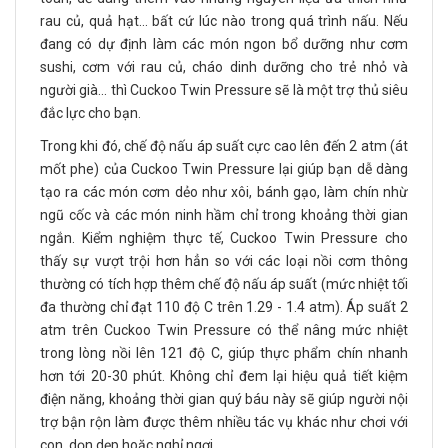
rau củ, quả hạt... bất cứ lúc nào trong quá trình nấu. Nếu
đang có dự định làm các món ngon bổ dưỡng như cơm
sushi, cơm với rau củ, cháo dinh dưỡng cho trẻ nhỏ và
người già... thì Cuckoo Twin Pressure sẽ là một trợ thủ siêu
đắc lực cho bạn.
Trong khi đó, chế độ nấu áp suất cực cao lên đến 2 atm (át
mốt phe) của Cuckoo Twin Pressure lại giúp bạn dễ dàng
tạo ra các món cơm dẻo như xôi, bánh gạo, làm chín nhừ
ngũ cốc và các món ninh hầm chỉ trong khoảng thời gian
ngắn. Kiểm nghiệm thực tế, Cuckoo Twin Pressure cho
thấy sự vượt trội hơn hẳn so với các loại nồi cơm thông
thường có tích hợp thêm chế độ nấu áp suất (mức nhiệt tối
đa thường chỉ đạt 110 độ C trên 1.29 - 1.4 atm). Áp suất 2
atm trên Cuckoo Twin Pressure có thể nâng mức nhiệt
trong lòng nồi lên 121 độ C, giúp thực phẩm chín nhanh
hơn tới 20-30 phút. Không chỉ đem lại hiệu quả tiết kiệm
điện năng, khoảng thời gian quý báu này sẽ giúp người nội
trợ bận rộn làm được thêm nhiều tác vụ khác như chơi với
con, dọn dẹp hoặc nghỉ ngơi.