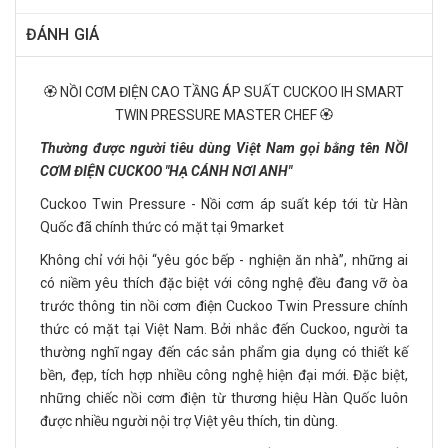
ĐÁNH GIÁ
🏵️ NỒI CƠM ĐIỆN CAO TẦNG ÁP SUẤT CUCKOO IH SMART
TWIN PRESSURE MASTER CHEF 🏵️
Thường được người tiêu dùng Việt Nam gọi bằng tên NỒI
CƠM ĐIỆN CUCKOO "HẠ CÁNH NƠI ANH"
Cuckoo Twin Pressure - Nồi cơm áp suất kép tới từ Hàn
Quốc đã chính thức có mặt tại 9market
Không chỉ với hội “yêu góc bếp - nghiện ăn nhà”, những ai
có niềm yêu thích đặc biệt với công nghệ đều đang vỡ òa
trước thông tin nồi cơm điện Cuckoo Twin Pressure chính
thức có mặt tại Việt Nam. Bởi nhắc đến Cuckoo, người ta
thường nghĩ ngay đến các sản phẩm gia dụng có thiết kế
bền, đẹp, tích hợp nhiều công nghệ hiện đại mới. Đặc biệt,
những chiếc nồi cơm điện từ thương hiệu Hàn Quốc luôn
được nhiều người nội trợ Việt yêu thích, tin dùng.