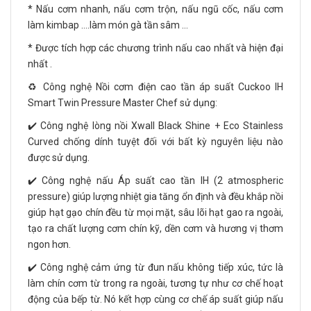
* Nấu cơm nhanh, nấu cơm trộn, nấu ngũ cốc, nấu cơm
làm kimbap ….làm món gà tần sâm …
* Được tích hợp các chương trình nấu cao nhất và hiện đại
nhất .
♻️ Công nghệ Nồi cơm điện cao tần áp suất Cuckoo IH
Smart Twin Pressure Master Chef sử dụng:
✔️ Công nghệ lòng nồi Xwall Black Shine + Eco Stainless
Curved chống dính tuyệt đối với bất kỳ nguyên liệu nào
được sử dụng.
✔️ Công nghệ nấu Áp suất cao tần IH (2 atmospheric
pressure) giúp lượng nhiệt gia tăng ổn định và đều khắp nồi
giúp hạt gạo chín đều từ mọi mặt, sâu lõi hạt gao ra ngoài,
tạo ra chất lượng cơm chín kỹ, dền cơm và hương vị thơm
ngon hơn.
✔️ Công nghệ cảm ứng từ đun nấu không tiếp xúc, tức là
làm chín cơm từ trong ra ngoài, tương tự như cơ chế hoạt
động của bếp từ. Nó kết hợp cùng cơ chế áp suất giúp nấu