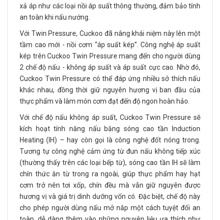
xả áp như các loại nồi áp suất thông thường, đảm bảo tính
an toàn khi nấu nướng.
Với Twin Pressure, Cuckoo đã nâng khái niệm này lên một
tầm cao mới - nồi cơm “áp suất kép”. Công nghệ áp suất
kép trên Cuckoo Twin Pressure mang đến cho người dùng
2 chế độ nấu - không áp suất và áp suất cực cao. Nhờ đó,
Cuckoo Twin Pressure có thể đáp ứng nhiều sở thích nấu
khác nhau, đồng thời giữ nguyên hương vị ban đầu của
thực phẩm và làm món cơm đạt đến độ ngon hoàn hảo.
Với chế độ nấu không áp suất, Cuckoo Twin Pressure sẽ
kích hoạt tính năng nấu bằng sóng cao tần Induction
Heating (IH) – hay còn gọi là công nghệ đốt nóng trong.
Tương tự công nghệ cảm ứng từ đun nấu không tiếp xúc
(thường thấy trên các loại bếp từ), sóng cao tần IH sẽ làm
chín thức ăn từ trong ra ngoài, giúp thực phẩm hay hạt
cơm trở nên tơi xốp, chín đều mà vẫn giữ nguyên được
hương vị và giá trị dinh dưỡng vốn có. Đặc biệt, chế độ này
cho phép người dùng nấu mở nắp một cách tuyệt đối an
toàn, dễ dàng thêm vào những nguyên liệu ưa thích như