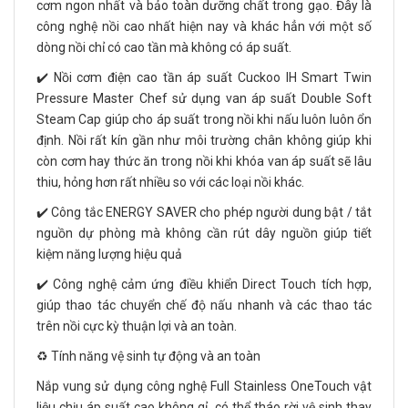
cơm ngon nhất và bảo toàn dưỡng chất trong gạo. Đây là
công nghệ nồi cao nhất hiện nay và khác hẳn với một số
dòng nồi chỉ có cao tần mà không có áp suất.
✔️ Nồi cơm điện cao tần áp suất Cuckoo IH Smart Twin
Pressure Master Chef sử dụng van áp suất Double Soft
Steam Cap giúp cho áp suất trong nồi khi nấu luôn luôn ổn
định. Nồi rất kín gần như môi trường chân không giúp khi
còn cơm hay thức ăn trong nồi khi khóa van áp suất sẽ lâu
thiu, hỏng hơn rất nhiều so với các loại nồi khác.
✔️ Công tắc ENERGY SAVER cho phép người dung bật / tắt
nguồn dự phòng mà không cần rút dây nguồn giúp tiết
kiệm năng lượng hiệu quả
✔️ Công nghệ cảm ứng điều khiển Direct Touch tích hợp,
giúp thao tác chuyển chế độ nấu nhanh và các thao tác
trên nồi cực kỳ thuận lợi và an toàn.
♻️ Tính năng vệ sinh tự động và an toàn
Nắp vung sử dụng công nghệ Full Stainless OneTouch vật
liệu chịu áp suất cao không gỉ, có thể tháo rời vệ sinh thay