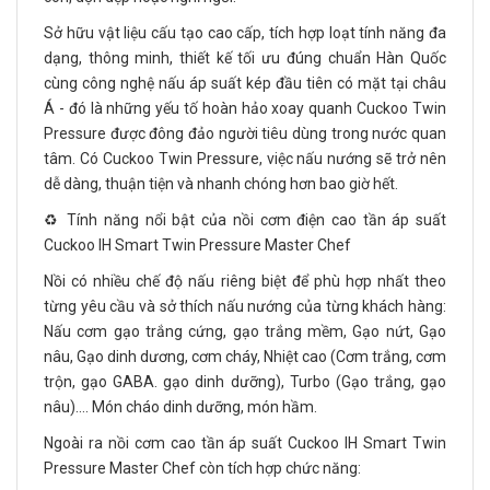
Sở hữu vật liệu cấu tạo cao cấp, tích hợp loạt tính năng đa
dạng, thông minh, thiết kế tối ưu đúng chuẩn Hàn Quốc
cùng công nghệ nấu áp suất kép đầu tiên có mặt tại châu
Á - đó là những yếu tố hoàn hảo xoay quanh Cuckoo Twin
Pressure được đông đảo người tiêu dùng trong nước quan
tâm. Có Cuckoo Twin Pressure, việc nấu nướng sẽ trở nên
dễ dàng, thuận tiện và nhanh chóng hơn bao giờ hết.
♻️ Tính năng nổi bật của nồi cơm điện cao tần áp suất
Cuckoo IH Smart Twin Pressure Master Chef
Nồi có nhiều chế độ nấu riêng biệt để phù hợp nhất theo
từng yêu cầu và sở thích nấu nướng của từng khách hàng:
Nấu cơm gạo trắng cứng, gạo trắng mềm, Gạo nứt, Gạo
nâu, Gạo dinh dương, cơm cháy, Nhiệt cao (Cơm trắng, cơm
trộn, gạo GABA. gạo dinh dưỡng), Turbo (Gạo trắng, gạo
nâu)…. Món cháo dinh dưỡng, món hầm.
Ngoài ra nồi cơm cao tần áp suất Cuckoo IH Smart Twin
Pressure Master Chef còn tích hợp chức năng: