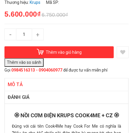
Thương hiệu:
Krups
Mã SP:
5.600.000₫
6.750.000₫
-
+
Thêm vào giỏ hàng
Gọi
0984516313 - 0904060977
để được tư vấn miễn phí
MÔ TẢ
ĐÁNH GIÁ
🏵️ NỒI CƠM ĐIỆN KRUPS COOK4ME + CZ 🏵️
Đúng với cái tên Cook4Me hay Cook For Me có nghĩa là