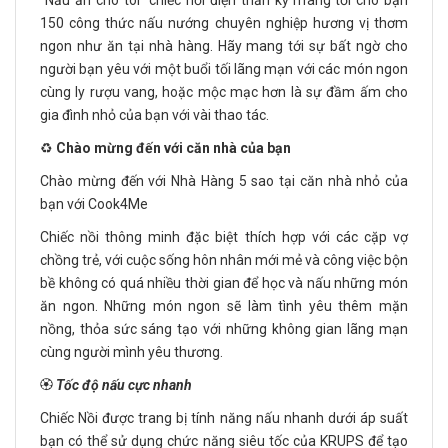
“Nấu ăn cho tôi” chiếc nồi điện thần kỳ mang tới cho bạn
150 công thức nấu nướng chuyên nghiệp hương vị thơm
ngon như ăn tại nhà hàng. Hãy mang tới sự bất ngờ cho
người bạn yêu với một buổi tối lãng mạn với các món ngon
cùng ly rượu vang, hoặc mộc mạc hơn là sự đầm ấm cho
gia đình nhỏ của bạn với vài thao tác.
♻️
Chào mừng đến với căn nhà của bạn
Chào mừng đến với Nhà Hàng 5 sao tại căn nhà nhỏ của
bạn với Cook4Me
Chiếc nồi thông minh đặc biệt thích hợp với các cặp vợ
chồng trẻ, với cuộc sống hôn nhân mới mẻ và công việc bộn
bề không có quá nhiều thời gian để học và nấu những món
ăn ngon. Những món ngon sẽ làm tình yêu thêm mặn
nồng, thỏa sức sáng tạo với những không gian lãng mạn
cùng người mình yêu thương.
🏵️
Tốc độ nấu cực nhanh
Chiếc Nồi được trang bị tính năng nấu nhanh dưới áp suất
bạn có thể sử dụng chức năng siêu tốc của KRUPS để tạo