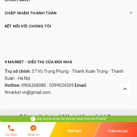
CHẤP NHẬN THANH TOÁN
KẾT NỐI VỚI CHÚNG TÔI
9 MARKET - SIÊU THỊ CỦA MỌI NHÀ
Trụ sở chính:
57 Vũ Trọng Phụng - Thanh Xuân Trung - Thanh
Nồi Hấp Điện WMF Cromagan 2 Tầng
Xuân - Hà Nội
3.250.000₫
Hotline:
0906268080 - 0399024309
Email:
undefined
9market.vn@gmail.com
Đây là giải pháp trải nghiệm phát triển bởi EGANY
© Bản quyền thuộc về 9 Market
|
Cung cấp bởi
Sapo
Đây là giải pháp trải nghiệm phát triển bởi EGANY
Xem Giỏ Hàng Và Thanh Toán
So sánh
Mua ngay
Thêm vào giỏ
Gọi điện
Nhắn tin
Lỗi giao diện: file 'snippets/ozui_script.bwt' không được tìm thấy