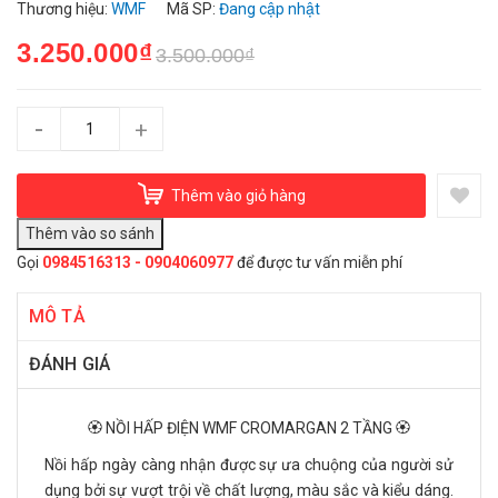
Thương hiệu:
WMF
Mã SP:
Đang cập nhật
3.250.000₫
3.500.000₫
-
+
Thêm vào giỏ hàng
Gọi
0984516313 - 0904060977
để được tư vấn miễn phí
MÔ TẢ
ĐÁNH GIÁ
🏵️ NỒI HẤP ĐIỆN WMF CROMARGAN 2 TẦNG 🏵️
Nồi hấp ngày càng nhận được sự ưa chuộng của người sử
dụng bởi sự vượt trội về chất lượng, màu sắc và kiểu dáng.