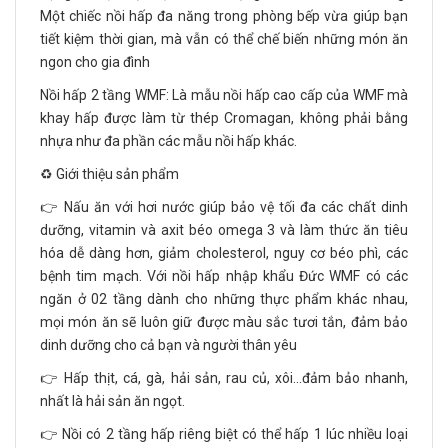
Một chiếc nồi hấp đa năng trong phòng bếp vừa giúp bạn
tiết kiệm thời gian, mà vẫn có thể chế biến những món ăn
ngon cho gia đình
Nồi hấp 2 tầng WMF: Là mẫu nồi hấp cao cấp của WMF mà
khay hấp được làm từ thép Cromagan, không phải bằng
nhựa như đa phần các mẫu nồi hấp khác.
♻️ Giới thiệu sản phẩm
👉 Nấu ăn với hơi nước giúp bảo vệ tối đa các chất dinh
dưỡng, vitamin và axit béo omega 3 và làm thức ăn tiêu
hóa dễ dàng hơn, giảm cholesterol, nguy cơ béo phì, các
bệnh tim mạch. Với nồi hấp nhập khẩu Đức WMF có các
ngăn ở 02 tầng dành cho những thực phẩm khác nhau,
mọi món ăn sẽ luôn giữ được màu sắc tươi tắn, đảm bảo
dinh dưỡng cho cả bạn và người thân yêu
👉 Hấp thịt, cá, gà, hải sản, rau củ, xôi…đảm bảo nhanh,
nhất là hải sản ăn ngọt.
👉 Nồi có 2 tầng hấp riêng biệt có thể hấp 1 lúc nhiều loại