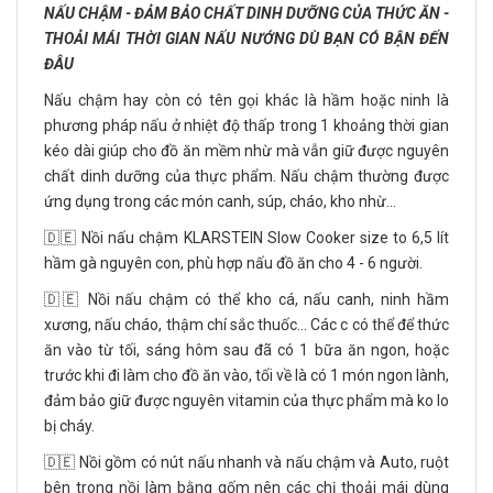
NẤU CHẬM - ĐẢM BẢO CHẤT DINH DƯỠNG CỦA THỨC ĂN -
THOẢI MÁI THỜI GIAN NẤU NƯỚNG DÙ BẠN CÓ BẬN ĐẾN
ĐÂU
Nấu chậm hay còn có tên gọi khác là hầm hoặc ninh là
phương pháp nấu ở nhiệt độ thấp trong 1 khoảng thời gian
kéo dài giúp cho đồ ăn mềm nhừ mà vẫn giữ được nguyên
chất dinh dưỡng của thực phẩm. Nấu chậm thường được
ứng dụng trong các món canh, súp, cháo, kho nhừ...
🇩🇪 Nồi nấu chậm KLARSTEIN Slow Cooker size to 6,5 lít
hầm gà nguyên con, phù hợp nấu đồ ăn cho 4 - 6 người.
🇩🇪 Nồi nấu chậm có thể kho cá, nấu canh, ninh hầm
xương, nấu cháo, thậm chí sắc thuốc… Các c có thể để thức
ăn vào từ tối, sáng hôm sau đã có 1 bữa ăn ngon, hoặc
trước khi đi làm cho đồ ăn vào, tối về là có 1 món ngon lành,
đảm bảo giữ được nguyên vitamin của thực phẩm mà ko lo
bị cháy.
🇩🇪 Nồi gồm có nút nấu nhanh và nấu chậm và Auto, ruột
bên trong nồi làm bằng gốm nên các chị thoải mái dùng