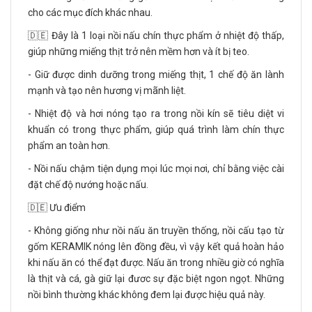
cho các mục đích khác nhau.
🇩🇪 Đây là 1 loại nồi nấu chín thực phẩm ở nhiệt độ thấp,
giúp những miếng thịt trở nên mềm hơn và ít bị teo.
- Giữ được dinh dưỡng trong miếng thịt, 1 chế độ ăn lành
mạnh và tạo nên hương vị mãnh liệt.
- Nhiệt độ và hơi nóng tạo ra trong nồi kín sẽ tiêu diệt vi
khuẩn có trong thực phẩm, giúp quá trình làm chín thực
phẩm an toàn hơn.
- Nồi nấu chậm tiện dụng mọi lúc mọi nơi, chỉ bằng việc cài
đặt chế độ nướng hoặc nấu.
🇩🇪 Ưu điểm
- Không giống như nồi nấu ăn truyền thống, nồi cấu tạo từ
gốm KERAMIK nóng lên đồng đều, vì vậy kết quả hoàn hảo
khi nấu ăn có thể đạt được. Nấu ăn trong nhiều giờ có nghĩa
là thịt và cá, gà giữ lại đươc sự đặc biệt ngon ngọt. Những
nồi bình thường khác không đem lại được hiệu quả này.