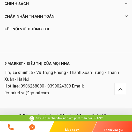
CHÍNH SÁCH
CHẤP NHẬN THANH TOÁN
KẾT NỐI VỚI CHÚNG TÔI
9 MARKET - SIÊU THỊ CỦA MỌI NHÀ
Trụ sở chính:
57 Vũ Trọng Phụng - Thanh Xuân Trung - Thanh
Nồi nấu chậm Klarstein Slow Cooker 6,5 lít
Xuân - Hà Nội
2.250.000₫
Hotline:
0906268080 - 0399024309
Email:
undefined
9market.vn@gmail.com
Đây là giải pháp trải nghiệm phát triển bởi EGANY
© Bản quyền thuộc về 9 Market
|
Cung cấp bởi
Sapo
Đây là giải pháp trải nghiệm phát triển bởi EGANY
Xem Giỏ Hàng Và Thanh Toán
So sánh
Mua ngay
Thêm vào giỏ