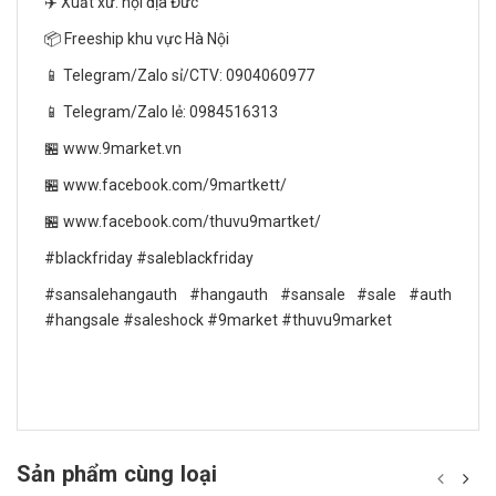
✈️ Xuất xứ: nội địa Đức
📦 Freeship khu vực Hà Nội
📱 Telegram/Zalo sỉ/CTV: 0904060977
📱 Telegram/Zalo lẻ: 0984516313
🏪 www.9market.vn
🏪 www.facebook.com/9martkett/
🏪 www.facebook.com/thuvu9martket/
#blackfriday #saleblackfriday
#sansalehangauth #hangauth #sansale #sale #auth
#hangsale #saleshock #9market #thuvu9market
Sản phẩm cùng loại