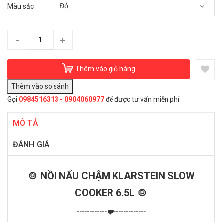
Màu sắc
-
+
Thêm vào giỏ hàng
Gọi
0984516313 - 0904060977
để được tư vấn miễn phí
MÔ TẢ
ĐÁNH GIÁ
🍲 NỒI NẤU CHẬM KLARSTEIN SLOW
COOKER 6.5L 🍲
------------❤️-------------