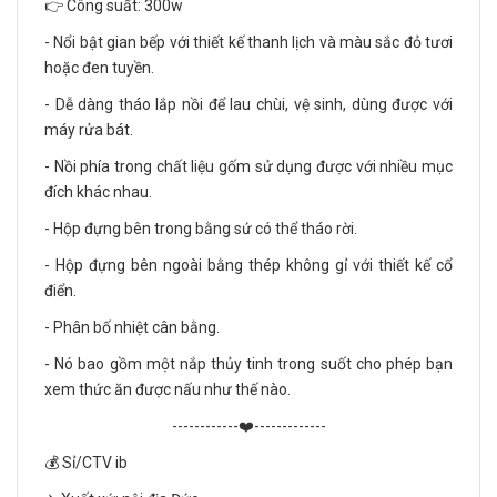
👉 Công suất: 300w
- Nổi bật gian bếp với thiết kế thanh lịch và màu sắc đỏ tươi
hoặc đen tuyền.
- Dễ dàng tháo lắp nồi để lau chùi, vệ sinh, dùng được với
máy rửa bát.
- Nồi phía trong chất liệu gốm sử dụng được với nhiều mục
đích khác nhau.
- Hộp đựng bên trong bằng sứ có thể tháo rời.
- Hộp đựng bên ngoài bằng thép không gỉ với thiết kế cổ
điển.
- Phân bố nhiệt cân bằng.
- Nó bao gồm một nắp thủy tinh trong suốt cho phép bạn
xem thức ăn được nấu như thế nào.
------------❤️-------------
💰 Sỉ/CTV ib