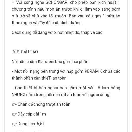
– Với công nghệ SCHONGAR, cho phép bạn kích hoạt 1
chương trình nấu món ăn trước khi đi làm vào sáng sớm
mà trở về nhà vào tối muộn- Bạn vẫn có ngay 1 bữa ăn
thơm ngon và đầy đủ chất dinh dưỡng.
Cách dùng dễ dàng với 2 nút nhiệt độ, thấp và cao.
🇩🇪 CẤU TẠO
Nồi nấu chậm Klarstein bao gồm hai phần
- Một nồi nặng bên trong với nắp gốm KERAMIK chứa các
thành phần cần thiếT, an toàn.
- Các thiết bị bên ngoài bao gồm một yếu tố làm nóng
NHƯNG nằm trong nồi nên rất an toàn với người dùng
👉 Chân đế chống trượt an toàn
👉 Dây cáp dài 1m
👉 Dung tích: 6,5 l