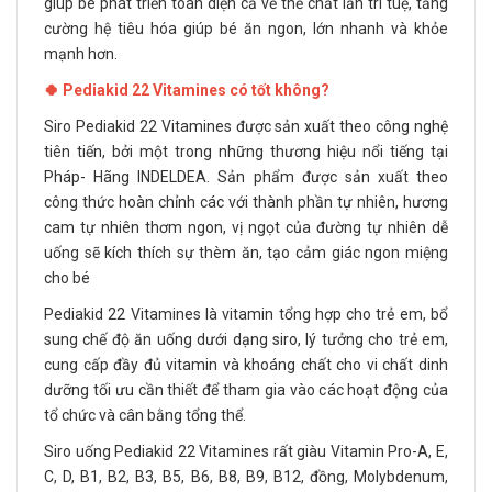
giúp bé phát triển toàn diện cả về thể chất lẫn trí tuệ, tăng
cường hệ tiêu hóa giúp bé ăn ngon, lớn nhanh và khỏe
mạnh hơn.
🍀 Pediakid 22 Vitamines có tốt không?
Siro Pediakid 22 Vitamines được sản xuất theo công nghệ
tiên tiến, bởi một trong những thương hiệu nổi tiếng tại
Pháp- Hãng INDELDEA. Sản phẩm được sản xuất theo
công thức hoàn chỉnh các với thành phần tự nhiên, hương
cam tự nhiên thơm ngon, vị ngọt của đường tự nhiên dễ
uống sẽ kích thích sự thèm ăn, tạo cảm giác ngon miệng
cho bé
Pediakid 22 Vitamines là vitamin tổng hợp cho trẻ em, bổ
sung chế độ ăn uống dưới dạng siro, lý tưởng cho trẻ em,
cung cấp đầy đủ vitamin và khoáng chất cho vi chất dinh
dưỡng tối ưu cần thiết để tham gia vào các hoạt động của
tổ chức và cân bằng tổng thể.
Siro uống Pediakid 22 Vitamines rất giàu Vitamin Pro-A, E,
C, D, B1, B2, B3, B5, B6, B8, B9, B12, đồng, Molybdenum,