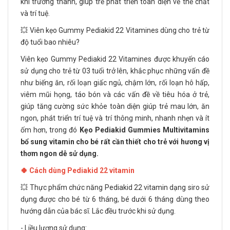
khi trưởng thành, giúp trẻ phát triển toàn diện về thể chất
và trí tuệ.
💥 Viên kẹo Gummy Pediakid 22 Vitamines dùng cho trẻ từ
độ tuổi bao nhiêu?
Viên kẹo Gummy Pediakid 22 Vitamines được khuyến cáo
sử dụng cho trẻ từ 03 tuổi trở lên, khắc phục những vấn đề
như biếng ăn, rối loạn giấc ngủ, chậm lớn, rối loạn hô hấp,
viêm mũi họng, táo bón và các vấn đề về tiêu hóa ở trẻ,
giúp tăng cường sức khỏe toàn diện giúp trẻ mau lớn, ăn
ngon, phát triển trí tuệ và trí thông minh, nhanh nhẹn và ít
ốm hơn, trong đó
Kẹo Pediakid Gummies Multivitamins
bổ sung vitamin cho bé
rất cần thiết cho trẻ với hương vị
thơm ngon dễ sử dụng.
🍀 Cách dùng Pediakid 22 vitamin
💥 Thực phẩm chức năng Pediakid 22 vitamin dạng siro sử
dụng được cho bé từ 6 tháng, bé dưới 6 tháng dùng theo
hướng dẫn của bác sĩ. Lắc đều trước khi sử dụng.
- Liều lượng sử dụng: