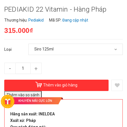
PEDIAKID 22 Vitamin - Hàng Pháp
Thương hiệu:
Pediakid
Mã SP:
Đang cập nhật
315.000₫
Loại
-
+
Thêm vào giỏ hàng
KHUYẾN MÃI CỰC LỚN
Hãng sản xuất: INELDEA
Xuất xứ: Pháp
Quy cách đóng gói: