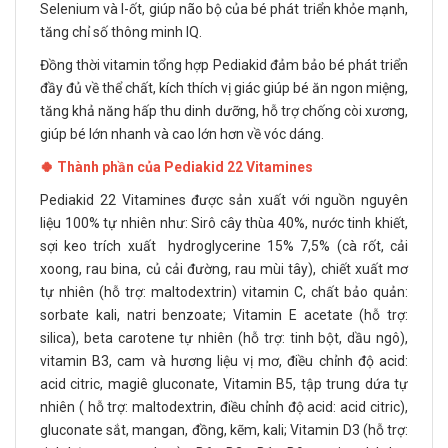
Selenium và I-ốt, giúp não bộ của bé phát triển khỏe mạnh,
tăng chỉ số thông minh IQ.
Đồng thời vitamin tổng hợp Pediakid đảm bảo bé phát triển
đầy đủ về thể chất, kích thích vị giác giúp bé ăn ngon miệng,
tăng khả năng hấp thu dinh dưỡng, hỗ trợ chống còi xương,
giúp bé lớn nhanh và cao lớn hơn về vóc dáng.
🍀 Thành phần của Pediakid 22 Vitamines
Pediakid 22 Vitamines được sản xuất với nguồn nguyên
liệu 100% tự nhiên như: Sirô cây thùa 40%, nước tinh khiết,
sợi keo trích xuất hydroglycerine 15% 7,5% (cà rốt, cải
xoong, rau bina, củ cải đường, rau mùi tây), chiết xuất mơ
tự nhiên (hỗ trợ: maltodextrin) vitamin C, chất bảo quản:
sorbate kali, natri benzoate; Vitamin E acetate (hỗ trợ:
silica), beta carotene tự nhiên (hỗ trợ: tinh bột, dầu ngô),
vitamin B3, cam và hương liệu vị mơ, điều chỉnh độ acid:
acid citric, magiê gluconate, Vitamin B5, tập trung dứa tự
nhiên ( hỗ trợ: maltodextrin, điều chỉnh độ acid: acid citric),
gluconate sắt, mangan, đồng, kẽm, kali; Vitamin D3 (hỗ trợ: