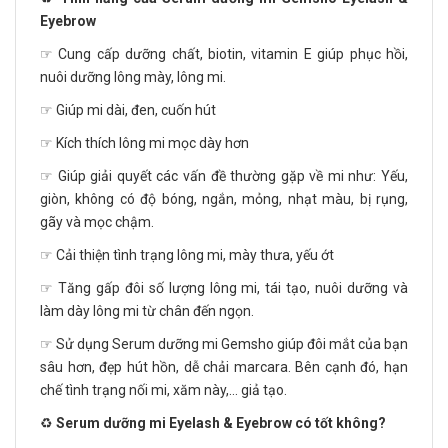
Eyebrow
☞ Cung cấp dưỡng chất, biotin, vitamin E giúp phục hồi,
nuôi dưỡng lông mày, lông mi.
☞ Giúp mi dài, đen, cuốn hút
☞ Kích thích lông mi mọc dày hơn
☞ Giúp giải quyết các vấn đề thường gặp về mi như: Yếu,
giòn, không có độ bóng, ngắn, mỏng, nhạt màu, bị rụng,
gãy và mọc chậm.
☞ Cải thiện tình trạng lông mi, mày thưa, yếu ớt
☞ Tăng gấp đôi số lượng lông mi, tái tạo, nuôi dưỡng và
làm dày lông mi từ chân đến ngọn.
☞ Sử dụng Serum dưỡng mi Gemsho giúp đôi mắt của bạn
sâu hơn, đẹp hút hồn, dễ chải marcara. Bên cạnh đó, hạn
chế tình trạng nối mi, xăm này,... giả tạo.
♻️
Serum dưỡng mi Eyelash & Eyebrow có tốt không?