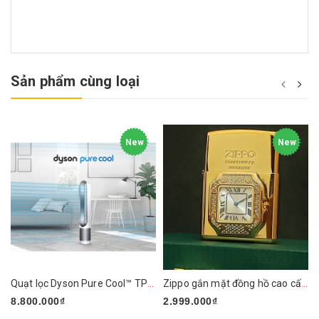
Sản phẩm cùng loại
New
New
Quạt lọc Dyson Pure Cool™ TP01 (Trắng/Bạc)
Zippo gắn mặt đồng hồ cao cấp ZN295
8.800.000₫
2.999.000₫