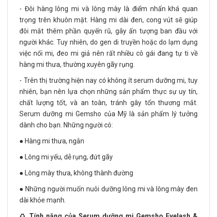
- Đôi hàng lông mi và lông mày là điểm nhấn khá quan
trọng trên khuôn mặt. Hàng mi dài đen, cong vút sẽ giúp
đôi mắt thêm phần quyến rũ, gây ấn tượng ban đầu với
người khác. Tuy nhiên, do gen di truyền hoặc do lạm dụng
việc nối mi, đeo mi giả nên rất nhiều cô gái đang tự ti về
hàng mi thưa, thường xuyên gãy rụng.
- Trên thị trường hiện nay có không ít serum dưỡng mi, tuy
nhiên, bạn nên lựa chọn những sản phẩm thực sự uy tín,
chất lượng tốt, và an toàn, tránh gây tổn thương mắt.
Serum dưỡng mi Gemsho của Mỹ là sản phẩm lý tưởng
dành cho bạn. Những người có:
● Hàng mi thưa, ngắn
● Lông mi yếu, dễ rụng, đứt gãy
● Lông mày thưa, không thành đường
● Những người muốn nuôi dưỡng lông mi và lông mày đen
dài khỏe mạnh.
♻️
Tính năng của Serum dưỡng mi Gemsho Eyelash &