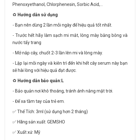
Phenoxyethanol, Chlorphenesin, Sorbic Acid,…
♻️
Hướng dẫn sử dụng
- Bạn nên dùng 2 lần mỗi ngày để hiệu quả tốt nhất.
- Trước hết hãy làm sạch mi mắt, lông mày bằng bông và
nước tẩy trang
- Mở nắp cây, chuốt 2-3 lần lên mi và lông mày.
- Lặp lại mỗi ngày và kiên trì đến khi hết cây serum này bạn
sẽ hài lòng với hiệu quả đạt được.
♻️
Hướng dẫn bảo quản:L
- Bảo quản nơi khô thoáng, tránh ánh nắng mặt trời.
- Để xa tầm tay của trẻ em.
✅ Thể Tích: 3ml (sử dụng hơn 2 tháng)
✅ Hãng sản xuất: GEMSHO
✅ Xuất xứ: Mỹ