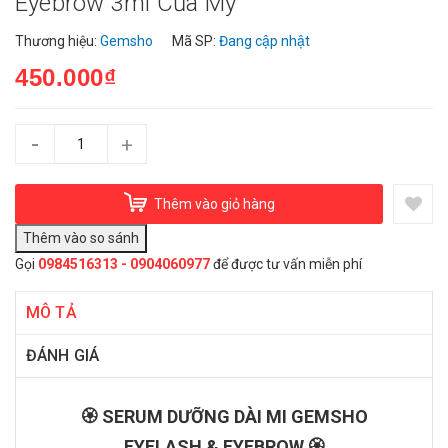
Eyebrow 3ml Của Mỹ
Thương hiệu:
Gemsho
Mã SP:
Đang cập nhật
450.000₫
-
+
Thêm vào giỏ hàng
Gọi
0984516313 - 0904060977
để được tư vấn miễn phí
MÔ TẢ
ĐÁNH GIÁ
🏵️ SERUM DƯỠNG DÀI MI GEMSHO
EYELASH & EYEBROW 🏵️