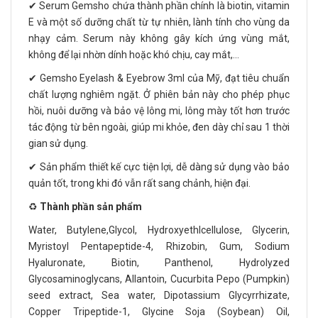
✔ Serum Gemsho chứa thành phần chính là biotin, vitamin
E và một số dưỡng chất từ tự nhiên, lành tính cho vùng da
nhạy cảm. Serum này không gây kích ứng vùng mắt,
không để lại nhờn dính hoặc khó chịu, cay mắt,...
✔ Gemsho Eyelash & Eyebrow 3ml của Mỹ, đạt tiêu chuẩn
chất lượng nghiêm ngặt. Ở phiên bản này cho phép phục
hồi, nuôi dưỡng và bảo vệ lông mi, lông mày tốt hơn trước
tác động từ bên ngoài, giúp mi khỏe, đen dày chỉ sau 1 thời
gian sử dụng.
✔ Sản phẩm thiết kế cực tiện lợi, dễ dàng sử dụng vào bảo
quản tốt, trong khi đó vẫn rất sang chảnh, hiện đại.
♻️
Thành phần sản phẩm
Water, Butylene,Glycol, Hydroxyethlcellulose, Glycerin,
Myristoyl Pentapeptide-4, Rhizobin, Gum, Sodium
Hyaluronate, Biotin, Panthenol, Hydrolyzed
Glycosaminoglycans, Allantoin, Cucurbita Pepo (Pumpkin)
seed extract, Sea water, Dipotassium Glycyrrhizate,
Copper Tripeptide-1, Glycine Soja (Soybean) Oil,