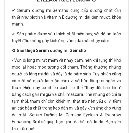
✔ Serum dưỡng mi Gemsho cung cấp dưỡng chất cần
thiết như biotin và vitamin E dưỡng mi dài đen mượt, khỏe
mạnh.
✔ Sản phẩm được yêu thích nhất hiện nay, với độ an toàn
tuyệt đối, không gây kích ứng vùng da mắt nhạy cảm
♻️
Giới thiệu Serum dưỡng mi Gemsho
- Vốn dĩ lông mi rất mềm và nhạy cảm, nên khi rụng thì khó
mọc lại hoặc mọc tương đối chậm. Thông thường những
người có lông mi dài và dày là do bẩm sinh. Tuy nhiên cũng
có một số người lại mặc cảm vì sở hữu lông mi ngắn và
thưa. Hiện nay có nhiều cách có thể “thay đổi tình hình”
bằng cách gắn mi giả và chải mascara. Thế nhưng đó chỉ là
tạm thời, thậm chí còn khiến mi thật trở nên yếu đi vì tiềm
ẩn các hóa chất trong keo dán mi và gây kích ứng cho vùng
da mắt. Serum Dưỡng Mi Gemsho Eyelash & Eyebrow
Enhancing 3ml sẽ giúp bạn giải tỏa hết nỗi lo đó. Bạn yên
tâm rồi nhé!