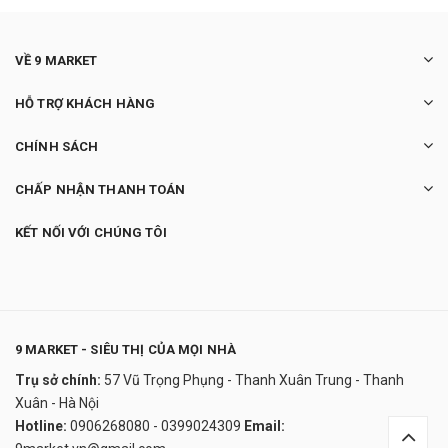
VỀ 9 MARKET
HỖ TRỢ KHÁCH HÀNG
CHÍNH SÁCH
CHẤP NHẬN THANH TOÁN
KẾT NỐI VỚI CHÚNG TÔI
9 MARKET - SIÊU THỊ CỦA MỌI NHÀ
Trụ sở chính:
57 Vũ Trọng Phụng - Thanh Xuân Trung - Thanh
Serum dưỡng mi Gemsho Eyelash &
Xuân - Hà Nội
Eyebrow 3ml của Mỹ
Hotline:
0906268080 - 0399024309
Email:
450.000₫