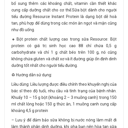
bổ sung thêm các khoáng chất, vitamin cần thiết khác
cung cấp dưỡng chất cho cơ thể.Sữa bột dành cho người
tiểu đường Resource Instant Protein là dạng bột dễ hoà
tan, phù hợp để dùng trong các món ăn ngọt và mặn cũng
như đồ uống.
🔸Bột protein chất lượng cao trong sữa Resource: Bột
protein có giá trị sinh học cao 88 chỉ chứa 0,5 g
carbohydrate và chỉ 1 g chất béo trên 100 g, nó cũng
không chứa gluten và chất xơ và ít đường giúp ổn định dinh
dưỡng tốt nhất cho người tiểu đường.
♻️ Hướng dẫn sử dụng:
Liều dùng: Liều lượng được điều chỉnh theo khuyến nghị của
bác sĩ theo độ tuổi, nhu cầu và tình trạng của bệnh nhân.
Khuấy 10 – 15 g bột (khoảng 2 – 3 muỗng canh) trong 150
ml chất lỏng hoặc 150 g thức ăn, 1 muỗng canh cung cấp
khoảng 4,5 g protein
– Lưu ý để đảm bảo sữa không bị nước nóng làm mất đi
làm thành phân dinh dưỡng, khi pha bạn nên hòa tan sữa