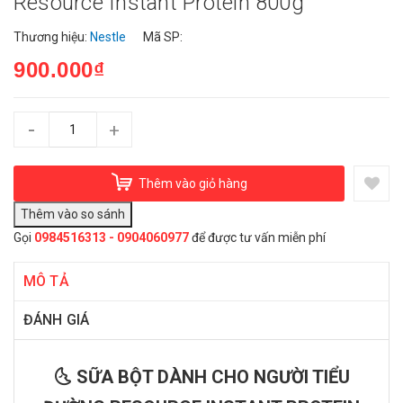
Resource Instant Protein 800g
Thương hiệu:
Nestle
Mã SP:
900.000₫
-
+
Thêm vào giỏ hàng
Gọi
0984516313 - 0904060977
để được tư vấn miễn phí
MÔ TẢ
ĐÁNH GIÁ
🌜 SỮA BỘT DÀNH CHO NGƯỜI TIỂU