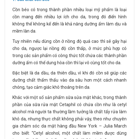
Cồn béo có trong thành phần nhiều loại mỹ phẩm là loại
cồn mang đến nhiều lợi ích cho da, trong đó điển hình
không thể không kể đến là khả năng dưỡng ẩm làm dịu và
mềm làn da.
Tuy nhiên nếu dùng cồn ở nồng độ quá cao thì sẽ gây hại
cho da, ngược lại nồng độ cồn thấp, ở mức phù hợp có
trong các sản phẩm có công thức tốt chứa các thành phần
dưỡng ẩm có thể dung hòa cồn thì lại vô cùng tốt cho da.
Đặc biệt là da dầu, da thiên dầu, vì khi đó cồn sẽ giúp các
dưỡng chất thẩm thấu vào da sâu hơn một cách nhanh
chóng, tạo cảm giác khô thoáng trên da.
Khác với một số sản phẩm sữa sửa mặt khác, trong thành
phần của sữa rửa mặt Cetaphil có chứa cồn như là cetyl
alcohol mà người ta thường lầm tưởng là chất tẩy rửa làm
khô da, nhưng thực chất không phải vậy, theo như chuyên
gia chăm sóc da mặt hàng đầu New York – Julia March
cho biết: “Cetyl alcohol, một chất làm mềm được dùng