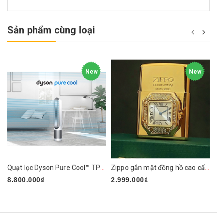
Sản phẩm cùng loại
New
New
Quạt lọc Dyson Pure Cool™ TP01 (Trắng/Bạc)
Zippo gắn mặt đồng hồ cao cấp ZN295
8.800.000₫
2.999.000₫