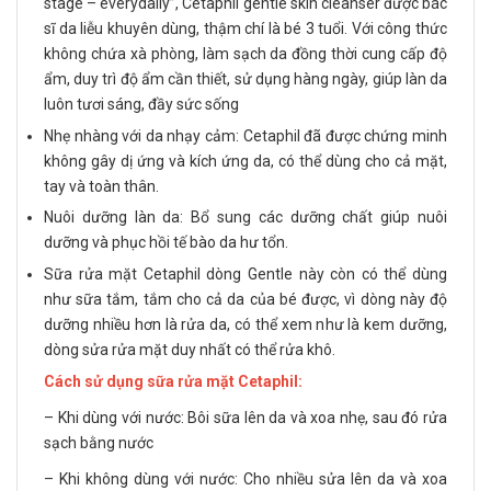
stage – everydaily”, Cetaphil gentle skin cleanser được bác
sĩ da liễu khuyên dùng, thậm chí là bé 3 tuổi. Với công thức
không chứa xà phòng, làm sạch da đồng thời cung cấp độ
ẩm, duy trì độ ẩm cần thiết, sử dụng hàng ngày, giúp làn da
luôn tươi sáng, đầy sức sống
Nhẹ nhàng với da nhạy cảm: Cetaphil đã được chứng minh
không gây dị ứng và kích ứng da, có thể dùng cho cả mặt,
tay và toàn thân.
Nuôi dưỡng làn da: Bổ sung các dưỡng chất giúp nuôi
dưỡng và phục hồi tế bào da hư tổn.
Sữa rửa mặt Cetaphil dòng Gentle này còn có thể dùng
như sữa tắm, tắm cho cả da của bé được, vì dòng này độ
dưỡng nhiều hơn là rửa da, có thể xem như là kem dưỡng,
dòng sửa rửa mặt duy nhất có thể rửa khô.
Cách sử dụng sữa rửa mặt Cetaphil:
– Khi dùng với nước: Bôi sữa lên da và xoa nhẹ, sau đó rửa
sạch bằng nước
– Khi không dùng với nước: Cho nhiều sửa lên da và xoa