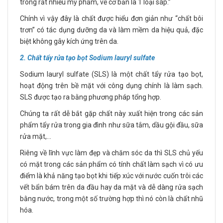
trong rất nhiều mỹ phẩm, về cơ bản là 1 loại sáp.”
Chính vì vậy đây là chất được hiểu đơn giản như “chất bôi
trơn” có tác dụng dưỡng da và làm mềm da hiệu quả, đặc
biệt không gây kích ứng trên da.
2. Chất tẩy rửa tạo bọt Sodium lauryl sulfate
Sodium lauryl sulfate (SLS) là một chất tẩy rửa tạo bọt,
hoạt động trên bề mặt với công dụng chính là làm sạch.
SLS được tạo ra bằng phương pháp tổng hợp.
Chúng ta rất dễ bắt gặp chất này xuất hiện trong các sản
phẩm tẩy rửa trong gia đình như sữa tắm, dầu gội đầu, sữa
rửa mặt,…
Riêng về lĩnh vực làm đẹp và chăm sóc da thì SLS chủ yếu
có mặt trong các sản phẩm có tính chất làm sạch vì có ưu
điểm là khả năng tạo bọt khi tiếp xúc với nước cuốn trôi các
vết bẩn bám trên da đầu hay da mặt và dễ dàng rửa sạch
bằng nước, trong một số trường hợp thì nó còn là chất nhũ
hóa.