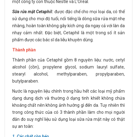
một công ty con thuộc Nestlé và L’Oréal.
Sữa rửa mặt Cetaphil:
được đặc chế cho mọi loại da, có thể
sử dụng cho mọi độ tuổi, nổi tiếng là dòng sữa rửa mặt nhẹ
nhàng, hoàn toàn không gây kích ứng da ngay cả với làn da
nhạy cảm nhất. Đặc biệt, Cetaphil là một trong số ít sản
phẩm được các bác sĩ da liễu khuyên dùng.
Thành phần
Thành phần của Cetaphil gồm 8 nguyên liệu: nước, cetyl
alcohol (cồn), propylene glycol, sodium lauryl sulfate,
stearyl alcohol, methylparaben, propylparaben,
butylparaben.
Nước là nguyên liệu chính trong hầu hết các loại mỹ phẩm
dạng dung dịch và thường ở dạng tinh khiết không chứa
khoáng chất nên không ảnh hưởng gì đến da. Tuy nhiên thì
trong công thức của có 3 thành phần làm cho mọi người
đắn đo suy nghĩ liệu sử dụng loại sữa rửa mặt này có thật
sự an toàn:
1. Các chất cồn béo