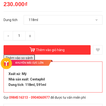
230.000₫
Dung tích
-
+
Thêm vào giỏ hàng
KHUYẾN MÃI CỰC LỚN
Xuất xứ: Mỹ
Nhà sản xuất: Centaphil
Dung tích: 118ml, 591ml
Gọi
0984516313 - 0904060977
để được tư vấn miễn phí