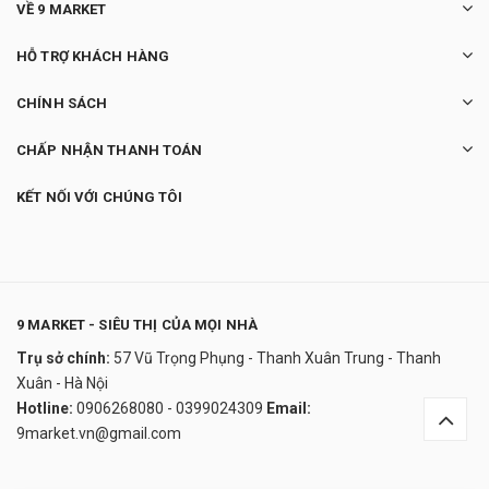
VỀ 9 MARKET
HỖ TRỢ KHÁCH HÀNG
CHÍNH SÁCH
CHẤP NHẬN THANH TOÁN
KẾT NỐI VỚI CHÚNG TÔI
9 MARKET - SIÊU THỊ CỦA MỌI NHÀ
Trụ sở chính:
57 Vũ Trọng Phụng - Thanh Xuân Trung - Thanh
Sữa rửa mặt Cetaphil - Mỹ
Xuân - Hà Nội
230.000₫
Hotline:
0906268080 - 0399024309
Email:
undefined
9market.vn@gmail.com