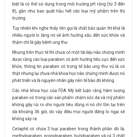
biệt là có thể sử dụng trong môi trường pH rộng (từ 3 đến
8), gần như bao quát hầu hết các loại mỹ phẩm trên thị
trường.
Tuy nhiên khi nghe thấy tên gọi là chất bảo quản thì khá là
nhiều người lo lắng nó sẽ ảnh hưởng xấu đến sức khỏe và
thậm chí là gây bệnh ung thư.
Nhưng trên thực tế thì chưa có một tài liệu nào chứng minh
được rằng các loại paraben có ảnh hưởng tiêu cực đến sức
khỏe, thông tin paraben có trong tế bào ung thư vú là có
thật nhưng lại chưa nhà khoa học nào chứng minh được nó
phát triển và là nguyên nhân gây nên tế bào đó không.
Các nhà khoa học của FDA Mỹ kết luận rằng hàm lượng
paraben có trong các sản phẩm chăm sóc da và mỹ phẩm
không gây rủi ro cho người tiêu dùng vì nó chỉ tồn tại trên
da khoảng 36 giờ, do vậy điều mọi người đáng lo ngại sẽ
không xảy ra.
Cetaphil có chứa 3 loại paraben trong thành phần đó là,
methylparaben, propylparaben, butylparaben và cả 3 chất