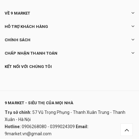
VỀ 9 MARKET
HỖ TRỢ KHÁCH HÀNG
CHÍNH SÁCH
CHẤP NHẬN THANH TOÁN
KẾT NỐI VỚI CHÚNG TÔI
9 MARKET - SIÊU THỊ CỦA MỌI NHÀ
Trụ sở chính:
57 Vũ Trọng Phụng - Thanh Xuân Trung - Thanh
Sữa Rửa Mặt Hoa Cúc Kiehl's Calendula
Xuân - Hà Nội
Deep Cleansing Foaming Face Wash
Hotline:
0906268080 - 0399024309
Email:
790.000₫
9market.vn@gmail.com
undefined