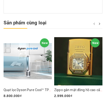
Sản phẩm cùng loại
New
New
Quạt lọc Dyson Pure Cool™ TP01 (Trắng/Bạc)
Zippo gắn mặt đồng hồ cao cấp ZN295
8.800.000₫
2.999.000₫