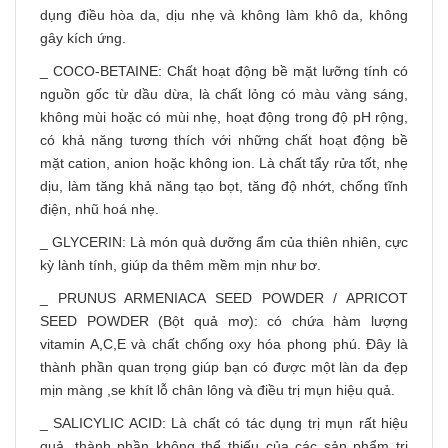
dụng điều hòa da, dịu nhẹ và không làm khô da, không
gây kích ứng.
_ COCO-BETAINE: Chất hoạt động bề mặt lưỡng tính có
nguồn gốc từ dầu dừa, là chất lỏng có màu vàng sáng,
không mùi hoặc có mùi nhẹ, hoạt động trong độ pH rộng,
có khả năng tương thích với những chất hoạt động bề
mặt cation, anion hoặc không ion. Là chất tẩy rửa tốt, nhẹ
dịu, làm tăng khả năng tạo bọt, tăng độ nhớt, chống tĩnh
điện, nhũ hoá nhẹ.
_ GLYCERIN: Là món quà dưỡng ẩm của thiên nhiên, cực
kỳ lành tính, giúp da thêm mềm mịn như bơ.
_ PRUNUS ARMENIACA SEED POWDER / APRICOT
SEED POWDER (Bột quả mơ): có chứa hàm lượng
vitamin A,C,E và chất chống oxy hóa phong phú. Đây là
thành phần quan trọng giúp bạn có được một làn da đẹp
mịn màng ,se khít lỗ chân lông và điều trị mụn hiệu quả.
_ SALICYLIC ACID: Là chất có tác dụng trị mụn rất hiệu
quả, thành phần không thể thiếu của các sản phẩm trị