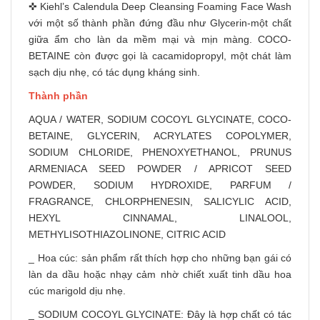
✜ Kiehl’s Calendula Deep Cleansing Foaming Face Wash
với một số thành phần đứng đầu như Glycerin-một chất
giữa ẩm cho làn da mềm mại và mịn màng. COCO-
BETAINE còn được gọi là cacamidopropyl, một chát làm
sạch dịu nhẹ, có tác dụng kháng sinh.
Thành phần
AQUA / WATER, SODIUM COCOYL GLYCINATE, COCO-
BETAINE, GLYCERIN, ACRYLATES COPOLYMER,
SODIUM CHLORIDE, PHENOXYETHANOL, PRUNUS
ARMENIACA SEED POWDER / APRICOT SEED
POWDER, SODIUM HYDROXIDE, PARFUM /
FRAGRANCE, CHLORPHENESIN, SALICYLIC ACID,
HEXYL CINNAMAL, LINALOOL,
METHYLISOTHIAZOLINONE, CITRIC ACID
_ Hoa cúc: sản phẩm rất thích hợp cho những bạn gái có
làn da dầu hoặc nhạy cảm nhờ chiết xuất tinh dầu hoa
cúc marigold dịu nhẹ.
_ SODIUM COCOYL GLYCINATE: Đây là hợp chất có tác