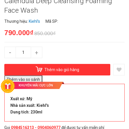
Calendula Deep Cleansing Foaming
Face Wash
Thương hiệu:
Kiehl’s
Mã SP:
790.000₫
850.000₫
-
+
Thêm vào giỏ hàng
KHUYẾN MÃI CỰC LỚN
Xuất xứ: Mỹ
Nhà sản xuất: Kiehl's
Dung tích: 230ml
Gọi
0984516313 - 0904060977
để được tư vấn miễn phí