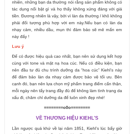
nhiên, những bạn da thường nói rằng sản phẩm không có
tác dụng nổi bật gì và họ thấy không xứng đáng với giá
tiền. Đương nhiên là vậy, bởi vì làn da thường / khô không
phải đối tượng phù hợp với em này.Nếu bạn có làn da
nhạy cảm, nhiều dầu, mụn thì đảm bảo sẽ mê mẩn em
này đấy !
Lưu ý
Để có được hiệu quả cao nhất, bạn nên sử dụng kết hợp
cùng với tone và
mặt nạ hoa cúc
. Nếu có điều kiện, bạn
nên đầu tư đủ chu trình dưỡng da “hoa cúc” Kiehl’s này
để đảm bảo làn da nhạy cảm được bảo vệ tối ưu. Bên
cạnh đó, bạn nên lựa chọn mỹ phẩm trang điểm cẩn thận,
mỗi ngày nên tẩy trang đầy đủ để không làm tình trạng da
xấu đi, chăm chỉ dưỡng da để luôn xinh đẹp nhé!
========o0o========
VỀ THƯƠNG HIỆU KIEHL’S
Lần ngược quá khứ về lại năm 1851, Kiehl’s lúc bấy giờ