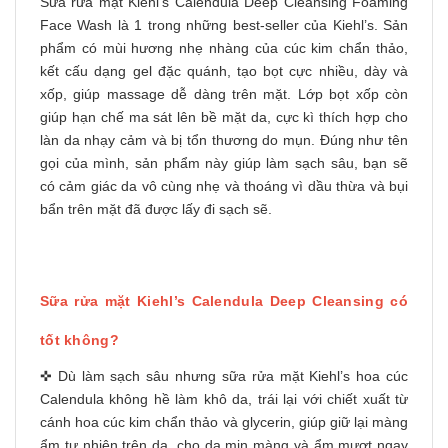
Sữa rửa mặt Kiehl’s Calendula Deep Cleansing Foaming
Face Wash là 1 trong những best-seller của
Kiehl’s
. Sản
phẩm có mùi hương nhẹ nhàng của cúc kim chẩn thảo,
kết cấu dạng gel đặc quánh, tạo bọt cực nhiều, dày và
xốp, giúp massage dễ dàng trên mặt. Lớp bọt xốp còn
giúp hạn chế ma sát lên bề mặt da, cực kì thích hợp cho
làn da nhạy cảm và bị tổn thương do mụn. Đúng như tên
gọi của mình, sản phẩm này giúp làm sạch sâu, bạn sẽ
có cảm giác da vô cùng nhẹ và thoáng vì dầu thừa và bụi
bẩn trên mặt đã được lấy đi sạch sẽ.
Sữa rửa mặt Kiehl’s Calendula Deep Cleansing có
tốt không?
✜ Dù làm sạch sâu nhưng sữa rửa mặt Kiehl’s hoa cúc
Calendula không hề làm khô da, trái lại với chiết xuất từ
cánh hoa cúc kim chẩn thảo và glycerin, giúp giữ lại màng
ẩm tự nhiên trên da, cho da mịn màng và ẩm mượt ngay