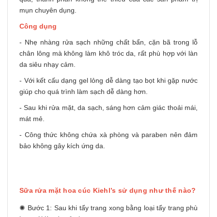
mụn chuyên dụng.
Công dụng
- Nhẹ nhàng rửa sạch những chất bẩn, cặn bã trong lỗ
chân lông mà không làm khô tróc da, rất phù hợp với làn
da siêu nhạy cảm.
- Với kết cấu dạng gel lỏng dễ dàng tạo bọt khi gặp nước
giúp cho quá trình làm sạch dễ dàng hơn.
- Sau khi rửa mặt, da sạch, sáng hơn cảm giác thoải mái,
mát mẻ.
- Công thức không chứa xà phòng và paraben nên đảm
bảo không gây kích ứng da.
Sữa rửa mặt hoa cúc Kiehl’s sử dụng như thế nào?
✺ Bước 1: Sau khi
tẩy trang
xong bằng loại tẩy trang phù