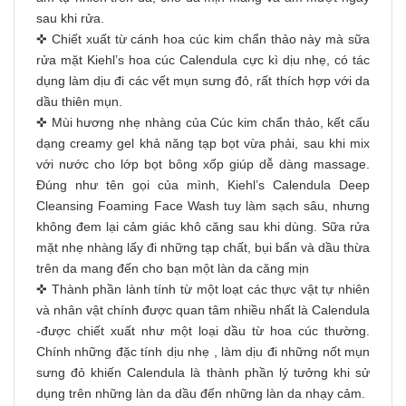
sau khi rửa.
✜ Chiết xuất từ cánh hoa cúc kim chẩn thảo này mà sữa
rửa mặt Kiehl’s hoa cúc Calendula cực kì dịu nhẹ, có tác
dụng làm dịu đi các vết mụn sưng đỏ, rất thích hợp với da
dầu thiên mụn.
✜ Mùi hương nhẹ nhàng của Cúc kim chẩn thảo, kết cấu
dạng creamy gel khả năng tạp bọt vừa phải, sau khi mix
với nước cho lớp bọt bông xốp giúp dễ dàng massage.
Đúng như tên gọi của mình, Kiehl’s Calendula Deep
Cleansing Foaming Face Wash tuy làm sạch sâu, nhưng
không đem lại cảm giác khô căng sau khi dùng. Sữa rửa
mặt nhẹ nhàng lấy đi những tạp chất, bụi bẩn và dầu thừa
trên da mang đến cho bạn một làn da căng mịn
✜ Thành phần lành tính từ một loạt các thực vật tự nhiên
và nhân vật chính được quan tâm nhiều nhất là Calendula
-được chiết xuất như một loại dầu từ hoa cúc thường.
Chính những đặc tính dịu nhẹ , làm dịu đi những nốt mụn
sưng đỏ khiến Calendula là thành phần lý tưởng khi sử
dụng trên những làn da dầu đến những làn da nhạy cảm.