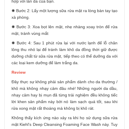
hợp với làn da của bạn.
✺ Bước 2: Lấy một lượng
sữa rửa mặt
ra lòng bàn tay tạo
xà phòng.
✺ Bước 3: Xoa bọt lên mặt, nhẹ nhàng xoay tròn để rửa
mặt, tránh vùng mắt
✺ Bước 4: Sau 1 phút rửa lại với nước lạnh để lỗ chân
lông thu nhỏ lại để tránh làm khô da đồng thời giữ được
dưỡng chất từ sữa rửa mặt, tiếp theo có thể dưỡng da với
các loại
kem dưỡng
để làm trắng da.
Review
Đây thực sự không phải sản phẩm dành cho da thường /
khô mà không nhạy cảm đâu nhé! Những người da dầu,
nhạy cảm hay bị mụn đã từng trải nghiệm đều không tiếc
lời khen sản phẩm này bởi nó làm sạch quá tốt, sau khi
rửa xong mặt rất thoáng mà không bị khô rát.
Không thấy kích ứng nào xảy ra khi họ sử dụng sữa rửa
mặt Kiehl's Deep Cleansing Foaming Face Wash này. Tuy