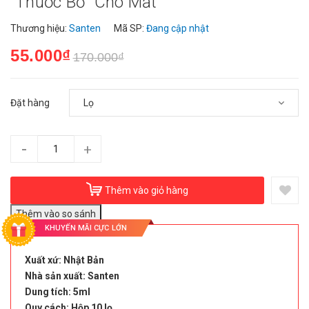
“Thuốc Bổ” Cho Mắt
Thương hiệu:
Santen
Mã SP:
Đang cập nhật
55.000₫
170.000₫
Đặt hàng
-
+
Thêm vào giỏ hàng
KHUYẾN MÃI CỰC LỚN
Xuất xứ: Nhật Bản
Nhà sản xuất: Santen
Dung tích: 5ml
Quy cách: Hộp 10 lọ