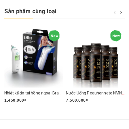
Sản phẩm cùng loại
New
New
Nhiệt kế đo tai hồng ngoại Braun ThermoScan 6 IRT6515
Nước Uống Peauhonnete NMN+ ARG LIQUID 12000 Nhật Bản
1.450.000₫
7.500.000₫