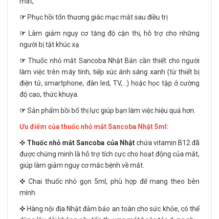
mắt,
☞
Phục hồi tổn thương giác mạc mắt sau điều trị
☞
Làm giảm nguy cơ tăng độ cận thị, hỗ trợ cho những
người bị tật khúc xạ
☞
Thuốc nhỏ mắt Sancoba Nhật Bản cần thiết cho người
làm việc trên máy tính, tiếp xúc ánh sáng xanh (từ thiết bị
điện tử, smartphone, đàn led, TV,...) hoặc học tập ở cường
độ cao, thức khuya.
☞
Sản phẩm bồi bổ thị lực giúp bạn làm việc hiệu quả hơn.
Ưu điểm của thuốc nhỏ mắt Sancoba Nhật 5ml:
✜
Thuốc nhỏ mắt Sancoba của Nhật
chứa vitamin B12 đã
được chứng minh là hỗ trợ tích cực cho hoạt động của mắt,
giúp làm giảm nguy cơ mắc bệnh về mắt.
✜ Chai thuốc nhỏ gọn 5ml, phù hợp để mang theo bên
mình.
✜ Hàng nội địa Nhật đảm bảo an toàn cho sức khỏe, có thể