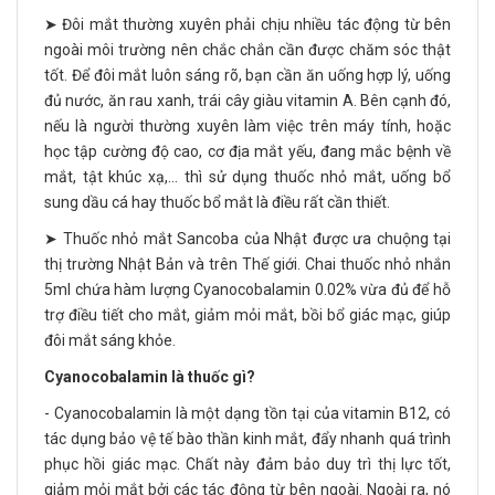
➤ Đôi mắt thường xuyên phải chịu nhiều tác động từ bên
ngoài môi trường nên chắc chắn cần được chăm sóc thật
tốt. Để đôi mắt luôn sáng rõ, bạn cần ăn uống hợp lý, uống
đủ nước, ăn rau xanh, trái cây giàu vitamin A. Bên cạnh đó,
nếu là người thường xuyên làm việc trên máy tính, hoặc
học tập cường độ cao, cơ địa mắt yếu, đang mắc bệnh về
mắt, tật khúc xạ,... thì sử dụng thuốc nhỏ mắt, uống bổ
sung dầu cá hay thuốc bổ mắt là điều rất cần thiết.
➤ Thuốc nhỏ mắt Sancoba của Nhật được ưa chuộng tại
thị trường Nhật Bản và trên Thế giới. Chai thuốc nhỏ nhắn
5ml chứa hàm lượng Cyanocobalamin 0.02% vừa đủ để hỗ
trợ điều tiết cho mắt, giảm mỏi mắt, bồi bổ giác mạc, giúp
đôi mắt sáng khỏe.
Cyanocobalamin là thuốc gì?
- Cyanocobalamin là một dạng tồn tại của vitamin B12, có
tác dụng bảo vệ tế bào thần kinh mắt, đẩy nhanh quá trình
phục hồi giác mạc. Chất này đảm bảo duy trì thị lực tốt,
giảm mỏi mắt bởi các tác động từ bên ngoài. Ngoài ra, nó