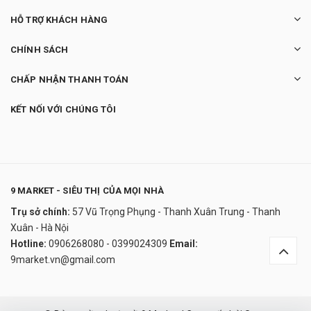
HỖ TRỢ KHÁCH HÀNG
CHÍNH SÁCH
CHẤP NHẬN THANH TOÁN
KẾT NỐI VỚI CHÚNG TÔI
9 MARKET - SIÊU THỊ CỦA MỌI NHÀ
Trụ sở chính:
57 Vũ Trọng Phụng - Thanh Xuân Trung - Thanh
Thuốc nhỏ mắt Sancoba Nhật - “Thuốc bổ”
Xuân - Hà Nội
cho mắt
Hotline:
0906268080 - 0399024309
Email:
55.000₫
9market.vn@gmail.com
undefined
Đây là giải pháp trải nghiệm phát triển bởi EGANY