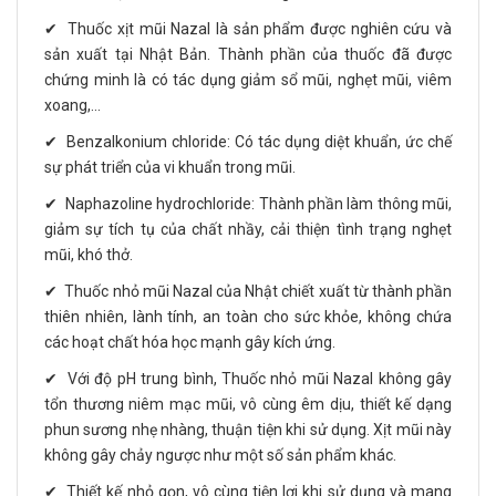
✔ Thuốc xịt mũi Nazal là sản phẩm được nghiên cứu và
sản xuất tại Nhật Bản. Thành phần của thuốc đã được
chứng minh là có tác dụng giảm sổ mũi, nghẹt mũi, viêm
xoang,...
✔ Benzalkonium chloride: Có tác dụng diệt khuẩn, ức chế
sự phát triển của vi khuẩn trong mũi.
✔ Naphazoline hydrochloride: Thành phần làm thông mũi,
giảm sự tích tụ của chất nhầy, cải thiện tình trạng nghẹt
mũi, khó thở.
✔ Thuốc nhỏ mũi Nazal của Nhật chiết xuất từ thành phần
thiên nhiên, lành tính, an toàn cho sức khỏe, không chứa
các hoạt chất hóa học mạnh gây kích ứng.
✔ Với độ pH trung bình, Thuốc nhỏ mũi Nazal không gây
tổn thương niêm mạc mũi, vô cùng êm dịu, thiết kế dạng
phun sương nhẹ nhàng, thuận tiện khi sử dụng. Xịt mũi này
không gây chảy ngược như một số sản phẩm khác.
✔ Thiết kế nhỏ gọn, vô cùng tiện lợi khi sử dụng và mang