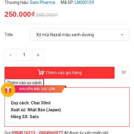
Thương hiệu:
Sato Pharma
Mã SP:
LN000159
250.000₫
280.000₫
Title
-
+
Thêm vào giỏ hàng
KHUYẾN MÃI CỰC LỚN
Quy cách: Chai 30ml
Xuất xứ: Nhật Bản (Japan)
Hãng SX: Sato
Gọi
0984516313 - 0904060977
để được tư vấn miễn phí