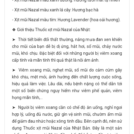
- Xịt mũi Nazal màu xanh dương: Hương tươi mát tự nhiên
- Xịt mũi Nazal màu xanh lá cây: Hương bạc hà
- Xịt mũi Nazal màu tím: Hương Lavender (hoa oải hương).
🍀 Giới thiệu Thuốc xịt mũi Nazal của Nhật:
➤ Thời tiết biến đổi thất thường, nắng mưa đan xen khiến
cho mũi của bạn dễ bị dị ứng, hắt hơi, sổ mũi, chảy nước
mũi, khó chịu. Đặc biệt đối với những người bị viêm xoang
cấp tính và mãn tính thì quả thật là nỗi ám ảnh.
➤ Viêm xoang mũi, nghẹt mũi, sổ mũi do cảm cúm gây
khó chịu, mệt mỏi, ảnh hưởng đến chất lượng cuộc sống,
hiệu quả làm việc. Lâu dài, nếu bệnh nặng có thể dẫn tới
một số biến chứng nguy hiểm như viêm phế quản, viêm
họng mãn tính,...
➤ Người bị viêm xoang cần có chế độ ăn uống, nghỉ ngơi
hợp lý, uống đủ nước, giữ gìn vệ sinh mũi, chườm ấm mũi
để giảm đau nhức hoặc xông tinh dầu. Bên cạnh đó, nên sử
dụng Thuốc xịt mũi Nazal của Nhật Bản. Đây là một sản