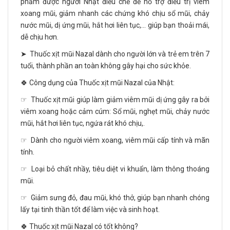
phẩm được người Nhật điều chế để hỗ trợ điều trị viêm
xoang mũi, giảm nhanh các chứng khó chịu sổ mũi, chảy
nước mũi, dị ứng mũi, hắt hơi liên tục,... giúp bạn thoải mái,
dễ chịu hơn.
➤ Thuốc xịt mũi Nazal dành cho người lớn và trẻ em trên 7
tuổi, thành phần an toàn không gây hại cho sức khỏe.
🍀 Công dụng của Thuốc xịt mũi Nazal của Nhật:
☞ Thuốc xịt mũi giúp làm giảm viêm mũi dị ứng gây ra bởi
viêm xoang hoặc cảm cúm: Sổ mũi, nghẹt mũi, chảy nước
mũi, hắt hơi liên tục, ngứa rát khó chịu,.
☞ Dành cho người viêm xoang, viêm mũi cấp tính và mãn
tính.
☞ Loại bỏ chất nhầy, tiêu diệt vi khuẩn, làm thông thoáng
mũi.
☞ Giảm sưng đỏ, đau mũi, khó thở, giúp bạn nhanh chóng
lấy tại tinh thần tốt để làm việc và sinh hoạt.
🍀 Thuốc xịt mũi Nazal có tốt không?