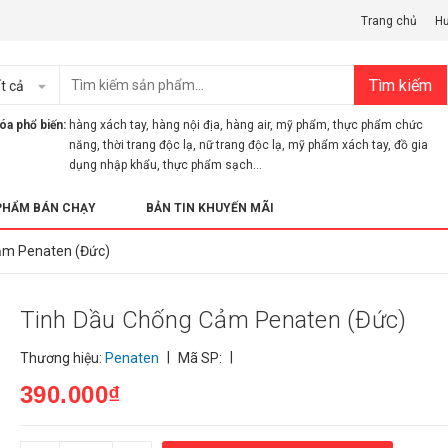
Trang chủ
H
Tìm kiếm
t cả
óa phổ biến:
hàng xách tay
,
hàng nội địa
,
hàng air
,
mỹ phẩm
,
thực phẩm chức
năng
,
thời trang độc lạ
,
nữ trang độc lạ
,
mỹ phẩm xách tay
,
đồ gia
dụng nhập khẩu
,
thực phẩm sạch...
PHẨM BÁN CHẠY
BẢN TIN KHUYẾN MÃI
ảm Penaten (Đức)
Tinh Dầu Chống Cảm Penaten (Đức)
|
|
Thương hiệu:
Penaten
Mã SP:
390.000₫