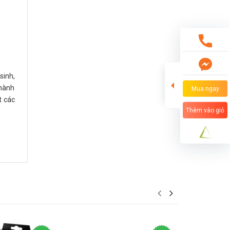
sinh,
thành
Mua ngay
t các
Thêm vào giỏ