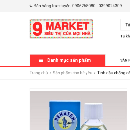
Bán hàng trực tuyến:
0906268080
-
0399024309
Tấ
Từ kh
Danh mục sản phẩm
SẢN 
Trang chủ
Sản phẩm cho bé yêu
Tinh dầu chống c