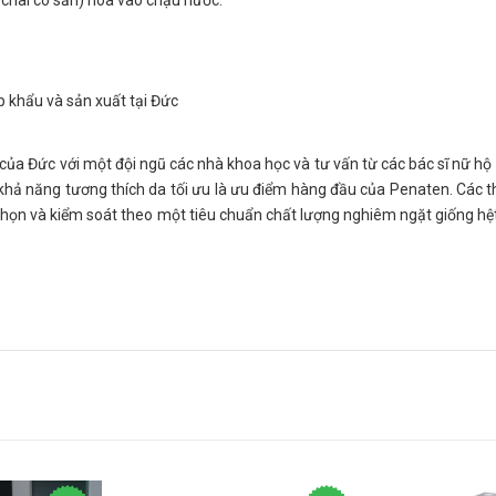
p chai có sẵn) hoà vào chậu nước.
khẩu và sản xuất tại Đức
ủa Đức với một đội ngũ các nhà khoa học và tư vấn từ các bác sĩ nữ hộ 
 khả năng tương thích da tối ưu là ưu điểm hàng đầu của Penaten. Các 
ọn và kiểm soát theo một tiêu chuẩn chất lượng nghiêm ngặt giống hệ