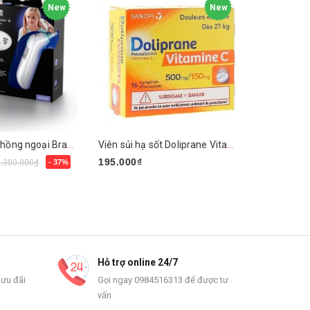
New
New
Nhiệt kế đo tai hồng ngoại Braun ThermoScan 6 IRT6515
Viên sủi hạ sốt Doliprane Vitamin C 500mg/150mg
195.000₫
990.000₫
2.300.000₫
- 37%
Mua ngay
Chọn sản
Hỗ trợ online 24/7
 ưu đãi
Gọi ngay 0984516313 để được tư
vấn