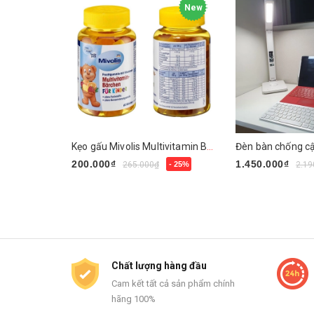
New
Kẹo gấu Mivolis Multivitamin Barchen của Đức
200.000₫
1.450.000₫
265.000₫
- 25%
2.19
Mua ngay
Mua ngay
Chất lượng hàng đầu
Cam kết tất cả sản phẩm chính
hãng 100%