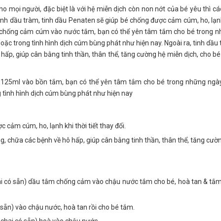
o mọi người, đặc biệt là với hệ miễn dịch còn non nớt của bé yêu thì c
 tinh dầu tràm, tinh dầu Penaten sẽ giúp bé chống được cảm cúm, ho, lạn
aten chống cảm cúm vào nước tắm, bạn có thể yên tâm tắm cho bé trong 
hoặc trong tình hình dịch cúm bùng phát như hiện nay. Ngoài ra, tinh dầu
hấp, giúp cân bằng tinh thần, thân thể, tăng cường hệ miễn dịch, cho b
 125ml vào bồn tắm, bạn có thể yên tâm tắm cho bé trong những ngày
g tình hình dịch cúm bùng phát như hiện nay
c cảm cúm, ho, lạnh khi thời tiết thay đổi.
g, chữa các bệnh về hô hấp, giúp cân bằng tinh thần, thân thể, tăng cườ
chai có sẵn) dầu tắm chống cảm vào chậu nước tắm cho bé, hoà tan & tắ
ó sẵn) vào chậu nước, hoà tan rồi cho bé tắm.