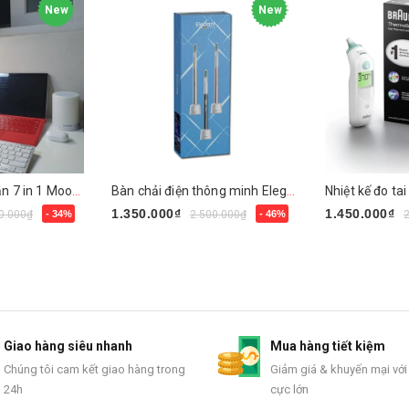
New
New
Đèn bàn chống cận 7 in 1 Mooaz MLW1
Bàn chải điện thông minh Elegant
1.350.000₫
1.450.000₫
0.000₫
- 34%
2.500.000₫
- 46%
Chọn sản phẩm
Mua ngay
Giao hàng siêu nhanh
Mua hàng tiết kiệm
Chúng tôi cam kết giao hàng trong
Giảm giá & khuyến mại với
24h
cực lớn