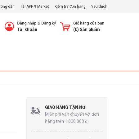
ướng dẫn
Tải APP 9 Market
Kiểm tra đơn hàng
Yêu thích
Đăng nhập
&
Đăng ký
Giỏ hàng của bạn
Tài khoản
(
0
) Sản phẩm
Xem Giỏ
GIAO HÀNG TẬN NƠI
Miễn phí vận chuyển với đơn
hàng trên 1.000.000 đ.