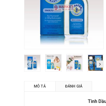
Ti
MÔ TẢ
ĐÁNH GIÁ
Tinh Dầ