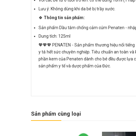
Với các bé từ 6 tuổi trở lên: có thể dùng 10ml (1 nắ
Lưu ý: Không dùng khi da bé bị trầy xước.
🍀
Thông tin sản phẩm:
Sản phẩm Dầu tắm chống cảm cúm Penaten - nhập 
Dung tích: 125ml
💖💖💖 PENATEN - Sản phẩm thương hiệu nổi tiếng c
y tá hết sức chuyên nghiệp. Tiêu chuẩn an toàn và
phần kem của Penaten dành cho bé đều được lựa ch
sản phẩm y tế và dược phẩm của Đức.
Sản phẩm cùng loại