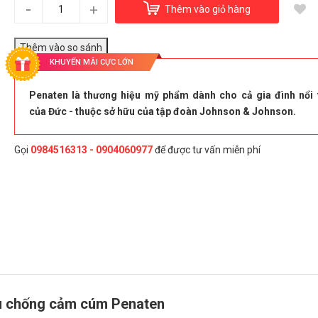
-
Tinh dầu chống cảm Penaten (Đức)
+
Thêm vào giỏ hàng
390.000₫
Title:
Tinh dầu chống cảm Penaten 125ml
KHUYẾN MÃI CỰC LỚN
Penaten là thương hiệu mỹ phẩm dành cho cả gia đình nổi 
Đây là giải pháp trải nghiệm phát triển bởi EGANY
của Đức - thuộc sở hữu của tập đoàn Johnson & Johnson.
tle
Gọi
0984516313 - 0904060977
để được tư vấn miễn phí
Tinh dầu chống cảm Penaten 125ml
Chọn Mua
u chống cảm cúm Penaten