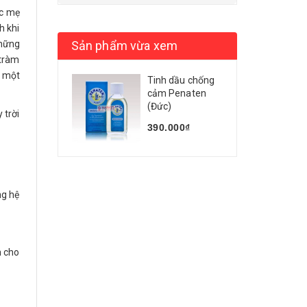
ác mẹ
h khi
những
Sản phẩm vừa xem
 tràm
é một
Tinh dầu chống
cảm Penaten
(Đức)
 trời
390.000₫
ng hệ
m cho