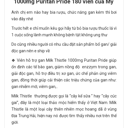
1000mg Puritan Pride 180 viên của Mỹ
Anh chị em nào hay bia rượu, chức năng gan kém thì bơi
vào đây nhé
Trước hết e chỉ muốn kêu gọi hãy từ bỏ bia rượu thuốc lá vì
1 cuộc sống lành mạnh không bệnh tật không ung thư
Do cũng nhiều người có nhu cầu đặt sản phẩm bổ gan/ giải
độc gan nên e ship về
🍀 Viên hỗ trợ gan Milk Thistle 1000mg Puritan Pride giúp
ổn định các tế bào gan, giảm nồng độ enzzym trong gan,
giải độc gan, hỗ trợ điều trị xơ gan, ức chế phản ứng viêm
gan, đồng thời giúp cải thiện các triệu chứng của gan như:
gan nhiễm mỡ, viêm gan,..
Milk Thistle thường được gọi là “cây kế sữa “ hay “cây cúc
gai”, đây là một loại thảo mộc hiếm thấy ở Việt Nam. Milk
Thistle là một loại cây thiên nhiên mọc hoang dã ở vùng
Địa Trung Hải, hiện nay nó được tìm thấy nhiều nơi trên thế
giới.