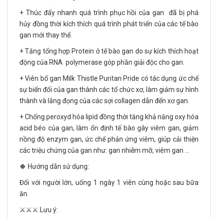
+ Thúc đẩy nhanh quá trình phục hồi của gan đã bị phá
hủy đồng thời kích thích quá trình phát triển của các tế bào
gan mới thay thế.
+ Tăng tổng hợp Protein ở tế bào gan do sự kích thích hoạt
động của RNA polymerase góp phần giải độc cho gan.
+ Viên bổ gan Milk Thistle Puritan Pride có tác dụng ức chế
sự biến đổi của gan thành các tổ chức xơ, làm giảm sự hình
thành và lắng đọng của các sợi collagen dẫn đến xơ gan.
+ Chống peroxyd hóa lipid đồng thời tăng khả năng oxy hóa
acid béo của gan, làm ổn định tế bào gây viêm gan, giảm
nồng độ enzym gan, ức chế phản ứng viêm, giúp cải thiện
các triệu chứng của gan như: gan nhiễm mỡ, viêm gan …
🍀 Hướng dẫn sử dụng:
Đối với người lớn, uống 1 ngày 1 viên cùng hoặc sau bữa
ăn.
⚔️⚔️⚔️ Lưu ý: