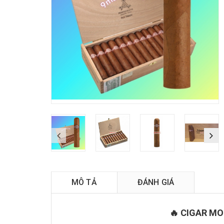
Ti
MÔ TẢ
ĐÁNH GIÁ
🔥 CIGAR M