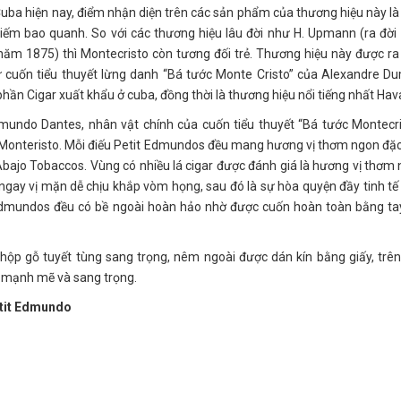
 Cuba hiện nay, điểm nhận diện trên các sản phẩm của thương hiệu này là
kiếm bao quanh. So với các thương hiệu lâu đời như H. Upmann (ra đờ
năm 1875) thì Montecristo còn tương đối trẻ. Thương hiệu này được r
cuốn tiểu thuyết lừng danh “Bá tước Monte Cristo” của Alexandre D
hần Cigar xuất khẩu ở cuba, đồng thời là thương hiệu nổi tiếng nhất Hav
undo Dantes, nhân vật chính của cuốn tiểu thuyết “Bá tước Montecri
 Monteristo. Mỗi điếu Petit Edmundos đều mang hương vị thơm ngon đặc
Abajo Tobaccos. Vùng có nhiều lá cigar được đánh giá là hương vị thơm
gay vị mặn dễ chịu khắp vòm họng, sau đó là sự hòa quyện đầy tinh tế
it Edmundos đều có bề ngoài hoàn hảo nhờ được cuốn hoàn toàn bằng ta
hộp gỗ tuyết tùng sang trọng, nêm ngoài được dán kín bằng giấy, trê
ự mạnh mẽ và sang trọng.
Petit Edmundo