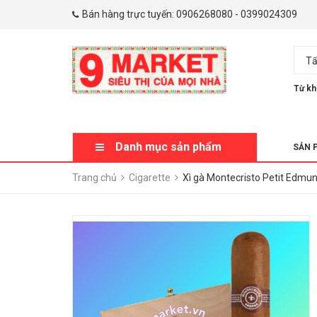
Bán hàng trực tuyến:
0906268080
-
0399024309
Tấ
Từ kh
Danh mục sản phẩm
SẢN 
Trang chủ
Cigarette
Xì gà Montecristo Petit Edmu