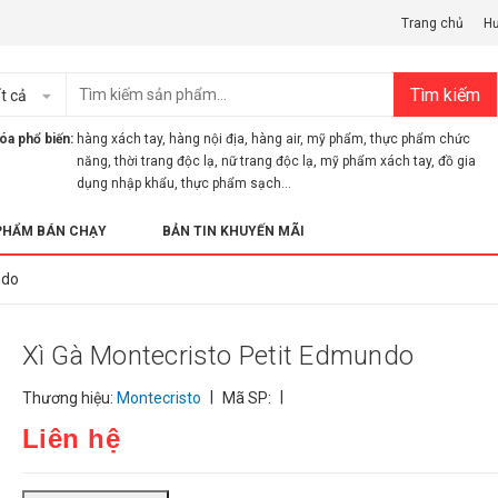
Trang chủ
H
Tìm kiếm
t cả
óa phổ biến:
hàng xách tay
,
hàng nội địa
,
hàng air
,
mỹ phẩm
,
thực phẩm chức
năng
,
thời trang độc lạ
,
nữ trang độc lạ
,
mỹ phẩm xách tay
,
đồ gia
dụng nhập khẩu
,
thực phẩm sạch...
PHẨM BÁN CHẠY
BẢN TIN KHUYẾN MÃI
ndo
Xì Gà Montecristo Petit Edmundo
|
|
Thương hiệu:
Montecristo
Mã SP:
Liên hệ