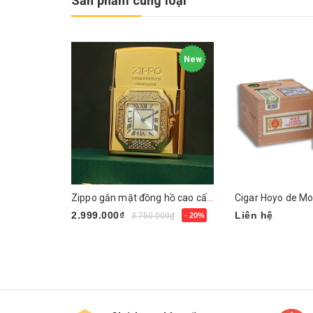
Sản phẩm cùng loại
New
Zippo gắn mặt đồng hồ cao cấp ZN295
2.999.000₫
Liên hệ
3.750.000₫
- 20%
Mua ngay