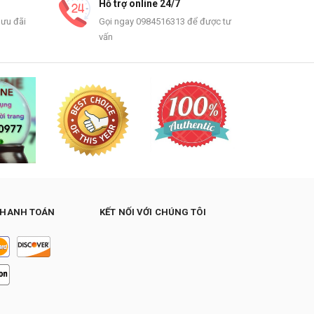
Hỗ trợ online 24/7
 ưu đãi
Gọi ngay 0984516313 để được tư
vấn
THANH TOÁN
KẾT NỐI VỚI CHÚNG TÔI