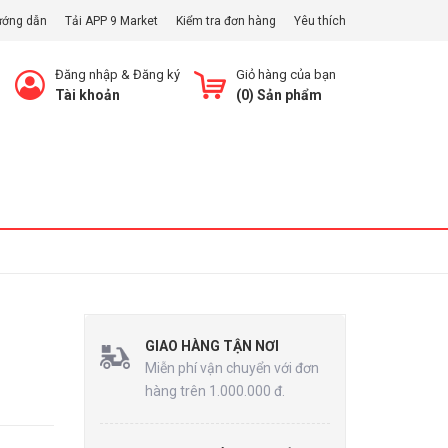
ướng dẫn
Tải APP 9 Market
Kiểm tra đơn hàng
Yêu thích
Đăng nhập
&
Đăng ký
Giỏ hàng của bạn
Tài khoản
(
0
) Sản phẩm
Xem Giỏ
GIAO HÀNG TẬN NƠI
Miễn phí vận chuyển với đơn
hàng trên 1.000.000 đ.