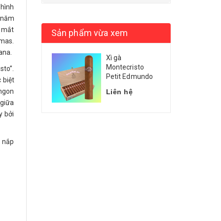
 hình
i năm
a mắt
Sản phẩm vừa xem
umas.
ana.
Xì gà
Montecristo
sto”.
Petit Edmundo
 biệt
 ngon
Liên hệ
 giữa
y bởi
n nắp