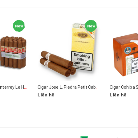
New
New
Cigar Hoyo de Monterrey Le Hoyo de Rio Seco box 25
Cigar Jose L. Piedra Petit Caballeros pack 3 - box 15
Cigar Cohiba S
Liên hệ
Liên hệ