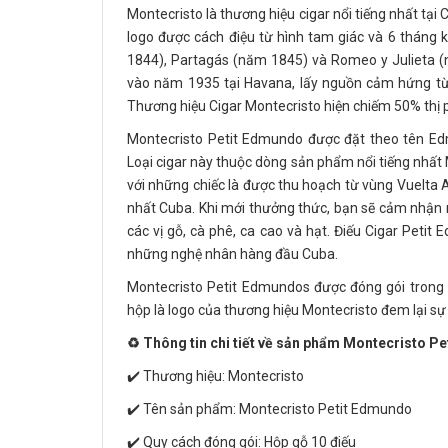
Montecristo là thương hiệu cigar nổi tiếng nhất tại
logo được cách điệu từ hình tam giác và 6 tháng 
1844), Partagás (năm 1845) và Romeo y Julieta (
vào năm 1935 tại Havana, lấy nguồn cảm hứng từ 
Thương hiệu Cigar Montecristo hiện chiếm 50% thị p
Montecristo Petit Edmundo được đặt theo tên Edm
Loại cigar này thuộc dòng sản phẩm nổi tiếng nhất
với những chiếc là được thu hoạch từ vùng Vuelta 
nhất Cuba. Khi mới thưởng thức, bạn sẽ cảm nhận n
các vị gỗ, cà phê, ca cao và hạt. Điếu Cigar Pet
những nghệ nhân hàng đầu Cuba.
Montecristo Petit Edmundos được đóng gói trong 
hộp là logo của thương hiệu Montecristo đem lại s
♻️ Thông tin chi tiết về sản phẩm Montecristo 
✔️ Thương hiệu: Montecristo
✔️ Tên sản phẩm: Montecristo Petit Edmundo
✔️ Quy cách đóng gói: Hộp gỗ 10 điếu