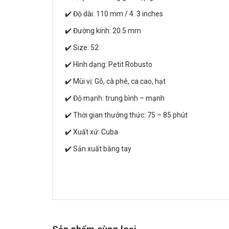
✔️ Độ dài: 110 mm / 4. 3 inches
✔️ Đường kính: 20.5 mm
✔️ Size: 52
✔️ Hình dạng: Petit Robusto
✔️ Mùi vị: Gỗ, cà phê, ca cao, hạt
✔️ Độ mạnh: trung bình – mạnh
✔️ Thời gian thưởng thức: 75 – 85 phút
✔️ Xuất xứ: Cuba
✔️ Sản xuất bằng tay