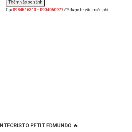
Xì gà Montecristo Petit Edmundo
Gọi
0984516313 - 0904060977
0₫
để được tư vấn miễn phí
Title:
Đây là giải pháp trải nghiệm phát triển bởi EGANY
tle
Chọn Mua
ONTECRISTO PETIT EDMUNDO 🔥