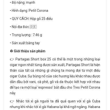
• Độ nặng: mạnh
• Hình dạng: Petit Corona
• QUY CÁCH: Hộp gỗ 25 điếu
• Nội địa Đức 🇩🇪
• Trọng lượng : 7.46 g
• Sản xuất bằng tay
♻️ Giới thiệu sản phẩm
👉 Partagas Short box 25 có thể là một trong những loại
cigar ngon nhất từng được sản xuất, Partagas Short là hiện
thân của tất cả những gì chúng ta mong đợi từ một điếu
cigar Cuba. Sự bùng nổ của các hương liệu khác nhau được
dẫn đầu bởi vani, cà phê, gỗ và da thuộc kết hợp với nhau
để tạo ra một loại 'espresso' bắt đầu cho Tres Petit Corona
này.
👉 Nhắc tới xì gà người ta đã quá quen với xì gà Cuba
nhưng khi nhắc tới xì gà Habana lại khá ngỡ ngàng. Habana