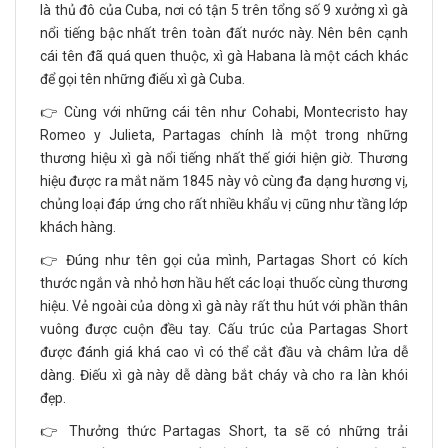
là thủ đô của Cuba, nơi có tận 5 trên tổng số 9 xưởng xì gà
nổi tiếng bậc nhất trên toàn đất nước này. Nên bên cạnh
cái tên đã quá quen thuộc, xì gà Habana là một cách khác
để gọi tên những điếu xì gà Cuba.
👉 Cùng với những cái tên như Cohabi, Montecristo hay
Romeo y Julieta, Partagas chính là một trong những
thương hiệu xì gà nổi tiếng nhất thế giới hiện giờ. Thương
hiệu được ra mắt năm 1845 này vô cùng đa dạng hương vị,
chủng loại đáp ứng cho rất nhiều khẩu vị cũng như tầng lớp
khách hàng.
👉 Đúng như tên gọi của mình, Partagas Short có kích
thước ngắn và nhỏ hơn hầu hết các loại thuốc cùng thương
hiệu. Vẻ ngoài của dòng xì gà này rất thu hút với phần thân
vuông được cuộn đều tay. Cấu trúc của Partagas Short
được đánh giá khá cao vì có thể cắt đầu và châm lửa dễ
dàng. Điếu xì gà này dễ dàng bắt cháy và cho ra làn khói
đẹp.
👉 Thưởng thức Partagas Short, ta sẽ có những trải