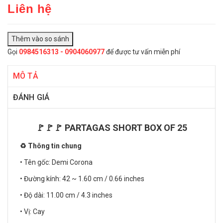
Liên hệ
Gọi
0984516313 - 0904060977
để được tư vấn miễn phí
MÔ TẢ
ĐÁNH GIÁ
🚩🚩🚩 PARTAGAS SHORT BOX OF 25
♻️ Thông tin chung
• Tên gốc: Demi Corona
• Đường kính: 42 ~ 1.60 cm / 0.66 inches
• Độ dài: 11.00 cm / 4.3 inches
• Vị: Cay