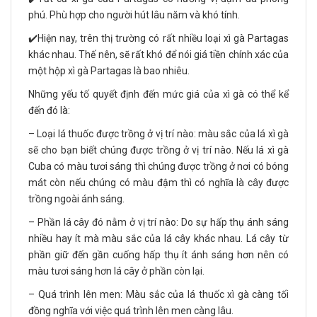
phú. Phù hợp cho người hút lâu năm và khó tính.
✔️Hiện nay, trên thị trường có rất nhiều loại xì gà Partagas
khác nhau. Thế nên, sẽ rất khó để nói giá tiền chính xác của
một hộp xì gà Partagas là bao nhiêu.
Những yếu tố quyết định đến mức giá của xì gà có thể kể
đến đó là:
– Loại lá thuốc được trồng ở vị trí nào: màu sắc của lá xì gà
sẽ cho bạn biết chúng được trồng ở vị trí nào. Nếu lá xì gà
Cuba có màu tươi sáng thì chúng được trồng ở nơi có bóng
mát còn nếu chúng có màu đậm thì có nghĩa là cây được
trồng ngoài ánh sáng.
– Phần lá cây đó nằm ở vị trí nào: Do sự hấp thụ ánh sáng
nhiều hay ít mà màu sắc của lá cây khác nhau. Lá cây từ
phần giữ đến gần cuống hấp thụ ít ánh sáng hơn nên có
màu tươi sáng hơn lá cây ở phần còn lại.
– Quá trình lên men: Màu sắc của lá thuốc xì gà càng tối
đồng nghĩa với việc quá trình lên men càng lâu.