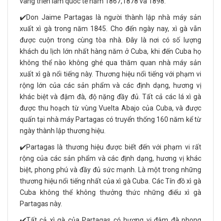
vàng triển lãm quốc tế năm 1867,1878 và 1898.
✔️Don Jaime Partagas là người thành lập nhà máy sản
xuất xì gà trong năm 1845. Cho đến ngày nay, xì gà vẫn
được cuộn trong cùng tòa nhà. Đây là nơi có số lượng
khách du lịch lớn nhất hàng năm ở Cuba, khi đến Cuba họ
không thể nào không ghé qua thăm quan nhà máy sản
xuất xì gà nổi tiếng này. Thương hiệu nổi tiếng với phạm vi
rộng lớn của các sản phẩm và các định dạng, hương vị
khác biệt và đậm đà, độ nặng đầy đủ. Tất cả các lá xì gà
được thu hoạch từ vùng Vuelta Abajo của Cuba, và được
quấn tại nhà máy Partagas có truyển thống 160 năm kể từ
ngày thành lập thương hiệu.
✔️Partagas là thương hiệu được biết đến với phạm vi rất
rộng của các sản phẩm và các định dạng, hương vị khác
biệt, phong phú và đầy đủ sức mạnh. Là một trong những
thương hiệu nổi tiếng nhất của xì gà Cuba. Các Tín đồ xì gà
Cuba không thể không thưởng thức những điếu xì gà
Partagas này.
✔️Tất cả xì gà của Partagas có hương vị đậm đà phong