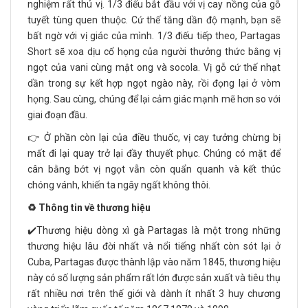
nghiệm rất thú vị. 1/3 điếu bắt đầu với vị cay nồng của gỗ
tuyết tùng quen thuộc. Cứ thế tăng dần độ mạnh, bạn sẽ
bất ngờ với vị giác của mình. 1/3 điếu tiếp theo, Partagas
Short sẽ xoa dịu cổ họng của người thưởng thức bằng vị
ngọt của vani cùng mật ong và socola. Vị gỗ cứ thế nhạt
dần trong sự kết hợp ngọt ngào này, rồi đọng lại ở vòm
họng. Sau cùng, chúng để lại cảm giác mạnh mẽ hơn so với
giai đoạn đầu.
👉 Ở phần còn lại của điều thuốc, vị cay tưởng chừng bị
mất đi lại quay trở lại đầy thuyết phục. Chúng có mặt để
cân bằng bớt vị ngọt vẫn còn quẩn quanh và kết thúc
chóng vánh, khiến ta ngây ngất không thôi.
♻️ Thông tin về thương hiệu
✔️Thương hiệu dòng xì gà Partagas là một trong những
thương hiệu lâu đời nhất và nổi tiếng nhất còn sót lại ở
Cuba, Partagas được thành lập vào năm 1845, thương hiệu
này có số lượng sản phẩm rất lớn được sản xuất và tiêu thụ
rất nhiều nơi trên thế giới và dành ít nhất 3 huy chương