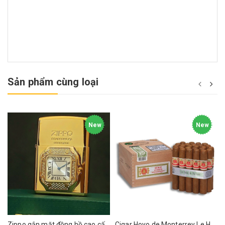
Sản phẩm cùng loại
New
New
Zippo gắn mặt đồng hồ cao cấp ZN295
Cigar Hoyo de Monterrey Le Hoyo de Rio Seco box 25