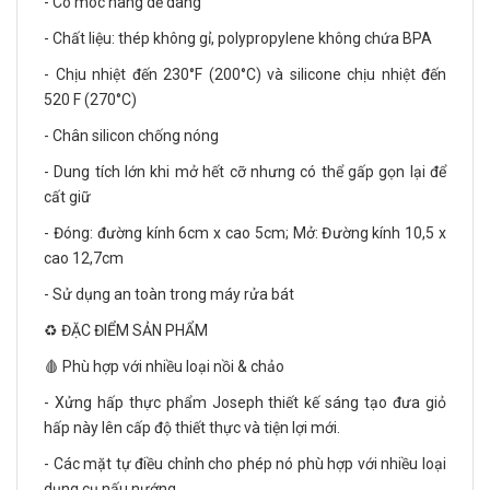
- Có móc nâng dễ dàng
- Chất liệu: thép không gỉ, polypropylene không chứa BPA
- Chịu nhiệt đến 230°F (200°C) và silicone chịu nhiệt đến
520 F (270°C)
- Chân silicon chống nóng
- Dung tích lớn khi mở hết cỡ nhưng có thể gấp gọn lại để
cất giữ
- Đóng: đường kính 6cm x cao 5cm; Mở: Đường kính 10,5 x
cao 12,7cm
- Sử dụng an toàn trong máy rửa bát
♻️ ĐẶC ĐIỂM SẢN PHẨM
🩸 Phù hợp với nhiều loại nồi & chảo
- Xửng hấp thực phẩm Joseph thiết kế sáng tạo đưa giỏ
hấp này lên cấp độ thiết thực và tiện lợi mới.
- Các mặt tự điều chỉnh cho phép nó phù hợp với nhiều loại
dụng cụ nấu nướng.