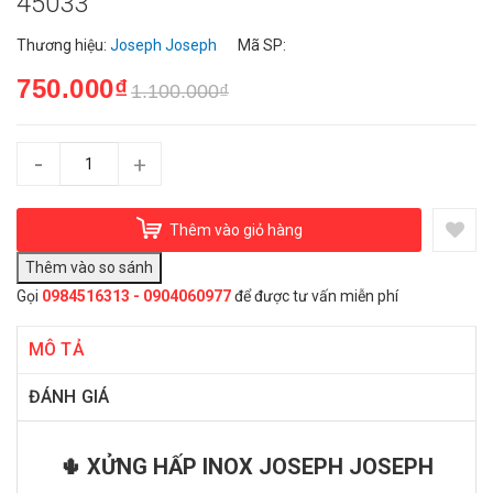
45033
Thương hiệu:
Joseph Joseph
Mã SP:
750.000₫
1.100.000₫
-
+
Thêm vào giỏ hàng
Gọi
0984516313 - 0904060977
để được tư vấn miễn phí
MÔ TẢ
ĐÁNH GIÁ
🌵 XỬNG HẤP INOX JOSEPH JOSEPH