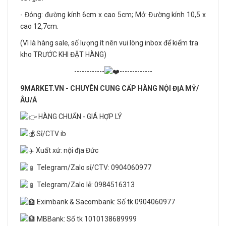
- Đóng: đường kính 6cm x cao 5cm; Mở: Đường kính 10,5 x
cao 12,7cm.
(Vì là hàng sale, số lượng ít nên vui lòng inbox để kiểm tra
kho TRƯỚC KHI ĐẶT HÀNG)
------------
-------------
9MARKET.VN - CHUYÊN CUNG CẤP HÀNG NỘI ĐỊA MỸ/
ÂU/Á
HÀNG CHUẨN - GIÁ HỢP LÝ
Sỉ/CTV ib
Xuất xứ: nội địa Đức
Telegram/Zalo sỉ/CTV: 0904060977
Telegram/Zalo lẻ: 0984516313
Eximbank & Sacombank: Số tk 0904060977
MBBank: Số tk 1010138689999