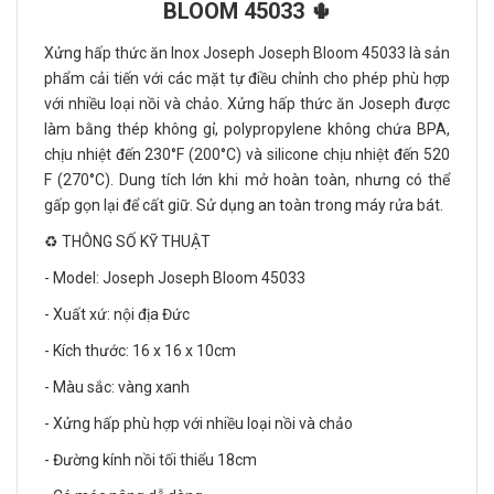
BLOOM 45033 🌵
Xửng hấp thức ăn Inox Joseph Joseph Bloom 45033 là sản
phẩm cải tiến với các mặt tự điều chỉnh cho phép phù hợp
với nhiều loại nồi và chảo. Xửng hấp thức ăn Joseph được
làm bằng thép không gỉ, polypropylene không chứa BPA,
chịu nhiệt đến 230°F (200°C) và silicone chịu nhiệt đến 520
F (270°C). Dung tích lớn khi mở hoàn toàn, nhưng có thể
gấp gọn lại để cất giữ. Sử dụng an toàn trong máy rửa bát.
♻️ THÔNG SỐ KỸ THUẬT
- Model: Joseph Joseph Bloom 45033
- Xuất xứ: nội địa Đức
- Kích thước: 16 x 16 x 10cm
- Màu sắc: vàng xanh
- Xửng hấp phù hợp với nhiều loại nồi và chảo
- Đường kính nồi tối thiểu 18cm