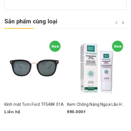
Sản phẩm cùng loại
New
New
Kính mát Tom Ford TF548K 01A
Kem Chống Nắng Ngừa Lão Hóa, Nám Da MartiDerm
Liên hệ
990.000₫