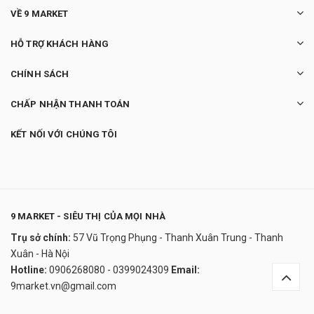
VỀ 9 MARKET
HỖ TRỢ KHÁCH HÀNG
CHÍNH SÁCH
CHẤP NHẬN THANH TOÁN
KẾT NỐI VỚI CHÚNG TÔI
9 MARKET - SIÊU THỊ CỦA MỌI NHÀ
Trụ sở chính:
57 Vũ Trọng Phụng - Thanh Xuân Trung - Thanh
Bộ nữ trang N705
Xuân - Hà Nội
720.000₫
Hotline:
0906268080 - 0399024309
Email:
undefined
9market.vn@gmail.com