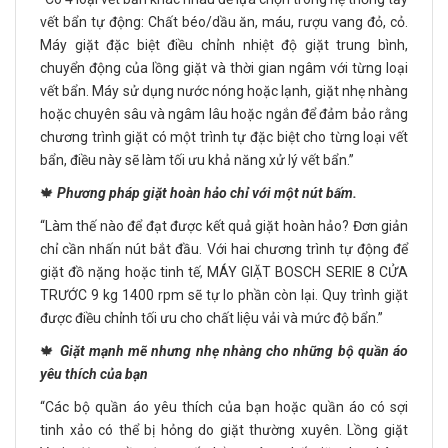
vết bẩn tự động: Chất béo/dầu ăn, máu, rượu vang đỏ, cỏ.
Máy giặt đặc biệt điều chỉnh nhiệt độ giặt trung bình,
chuyển động của lồng giặt và thời gian ngâm với từng loại
vết bẩn. Máy sử dụng nước nóng hoặc lạnh, giặt nhẹ nhàng
hoặc chuyên sâu và ngâm lâu hoặc ngắn để đảm bảo rằng
chương trình giặt có một trình tự đặc biệt cho từng loại vết
bẩn, điều này sẽ làm tối ưu khả năng xử lý vết bẩn.”
🍁
Phương pháp giặt hoàn hảo chỉ với một nút bấm.
“Làm thế nào để đạt được kết quả giặt hoàn hảo? Đơn giản
chỉ cần nhấn nút bắt đầu. Với hai chương trình tự động để
giặt đồ nặng hoặc tinh tế, MÁY GIẶT BOSCH SERIE 8 CỬA
TRƯỚC 9 kg 1400 rpm sẽ tự lo phần còn lại. Quy trình giặt
được điều chỉnh tối ưu cho chất liệu vải và mức độ bẩn.”
🍁
Giặt mạnh mẽ nhưng nhẹ nhàng cho những bộ quần áo
yêu thích của bạn
“Các bộ quần áo yêu thích của bạn hoặc quần áo có sợi
tinh xảo có thể bị hỏng do giặt thường xuyên. Lồng giặt