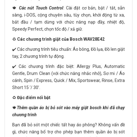
🍁
Các nút Touch Control
: Cài đặt cơ bản, bật / tắt, sẵn
sàng, i-DOS, cộng chuyên sâu, tùy chọn, khởi động từ xa,
bắt đầu / tạm dừng với chức năng nạp đầy, nhiệt độ,
Speedy Perfect, chọn tốc độ / xả giữ.
♻️
Các chương trình giặt của Bosch WAV28E42
✔️ Các chương trình tiêu chuẩn: Áo bông, Đồ lụa, Đồ len giặt
tay, 2 chương trình tự động.
✔️ Các chương trình đặc biệt: Allergy Plus, Automatic
Gentle, Drum Clean (với chức năng nhắc nhở), Sơ mi / Áo
cánh, Spin / Express, Quick / Mix, Sportswear, Rinse, Extra
Short 15 ‘/ 30’.
♻️
Đặc điểm nổi bật
🍁
Thêm quần áo bị bỏ sót vào máy giặt bosch khi đã chạy
chương trình
Bạn đã bỏ sót một chiếc tất hay áo phông? Không vấn đề
gì, chức năng bổ trợ cho phép bạn thêm quần áo bị sót