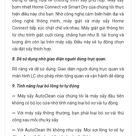
Đừng lo lắng nữa về chương trình sấy phù hợp. Máy sấy
bơm nhiệt Home Connect với Smart Dry của chúng tôi thực
hiện điều này cho bạn. Nhờ công nghệ cảm biến hiện đại và
công nghệ thông minh, máy giặt và máy sấy Home
Connect tiếp xúc chặt chẽ với nhau: Máy giặt gửi thông tin
từ chu trình giặt cuối cùng, chẳng hạn như B. tải trọng và
lượng ẩm còn lại trên máy sấy. Điều này sẽ tự động chọn
cài đặt sấy thích hợp.
8. Dễ sử dụng nhờ giao diện người dùng trực quan.
Rõ ràng và dễ sử dụng. Giao diện người dùng trực quan và
màn hình LC cho phép nhìn tổng quan và vận hành dễ dàng
9. Tính năng loại bỏ lông tơ tự động
➖ Máy sấy AutoClean của chúng tôi là máy sấy đầu tiên
không có bộ lọc cửa nhờ tính năng loại bỏ xơ vải tự động.
➖ Với máy sấy thông thường, bạn phải loại bỏ xơ vải thủ
công sau mỗi chu kỳ sấy.
➖ Với AutoClean thì không như vậy. Mọi sợi lông tơ sẽ tự