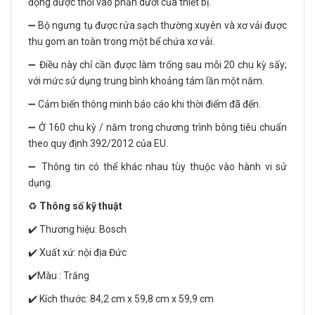
động được thổi vào phần dưới của thiết bị.
➖ Bộ ngưng tụ được rửa sạch thường xuyên và xơ vải được
thu gom an toàn trong một bể chứa xơ vải.
➖ Điều này chỉ cần được làm trống sau mỗi 20 chu kỳ sấy;
với mức sử dụng trung bình khoảng tám lần một năm.
➖ Cảm biến thông minh báo cáo khi thời điểm đã đến.
➖ Ở 160 chu kỳ / năm trong chương trình bông tiêu chuẩn
theo quy định 392/2012 của EU.
➖ Thông tin có thể khác nhau tùy thuộc vào hành vi sử
dụng.
♻️
Thông số kỹ thuật
✔️ Thương hiệu: Bosch
✔️ Xuất xứ: nội địa Đức
✔️Màu : Trắng
✔️ Kích thước: 84,2 cm x 59,8 cm x 59,9 cm