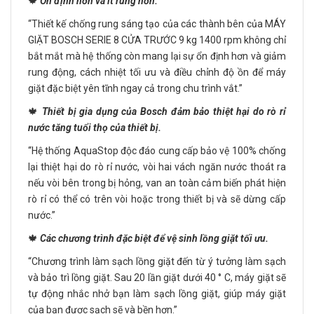
🍁
Ổn định hơn và ít rung hơn.
“Thiết kế chống rung sáng tạo của các thành bên của MÁY
GIẶT BOSCH SERIE 8 CỬA TRƯỚC 9 kg 1400 rpm không chỉ
bắt mắt mà hệ thống còn mang lại sự ổn định hơn và giảm
rung động, cách nhiệt tối ưu và điều chỉnh độ ồn để máy
giặt đặc biệt yên tĩnh ngay cả trong chu trình vắt.”
🍁
Thiết bị gia dụng của Bosch đảm bảo thiệt hại do rò rỉ
nước tăng tuổi thọ của thiết bị.
“Hệ thống AquaStop độc đáo cung cấp bảo vệ 100% chống
lại thiệt hại do rò rỉ nước, vòi hai vách ngăn nước thoát ra
nếu vòi bên trong bị hỏng, van an toàn cảm biến phát hiện
rò rỉ có thể có trên vòi hoặc trong thiết bị và sẽ dừng cấp
nước.”
🍁
Các chương trình đặc biệt để vệ sinh lồng giặt tối ưu.
“Chương trình làm sạch lồng giặt đến từ ý tưởng làm sạch
và bảo trì lồng giặt. Sau 20 lần giặt dưới 40 ° C, máy giặt sẽ
tự động nhắc nhở bạn làm sạch lồng giặt, giúp máy giặt
của bạn được sạch sẽ và bền hơn.”