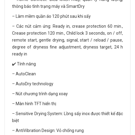
thông báo tình trạng máy và SmartDry
– Làm mềm quần áo 120 phút sau khi sấy
– Các nút cảm ứng: Ready in, crease protection 60 min.,
Crease protection 120 min., Child lock 3 seconds, on / off,
remote start, gentle drying, signal, start / reload / pause,
degree of dryness fine adjustment, dryness target, 24 h
ready in
✔️ Tính năng
– AutoClean
– AutoDry technology
– Nút chương trình dạng xoay
– Màn hình TFT hiển thị
– Sensitive Drying System: Lồng sấy inox được thiết kế đặc
biệt
– AntiVibration Design: Vỏ chống rung