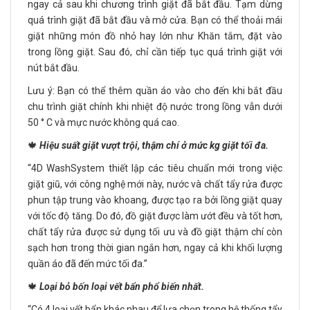
ngay cả sau khi chương trình giặt đã bắt đầu. Tạm dừng
quá trình giặt đã bắt đầu và mở cửa. Bạn có thể thoải mái
giặt những món đồ nhỏ hay lớn như Khăn tắm, đặt vào
trong lồng giặt. Sau đó, chỉ cần tiếp tục quá trình giặt với
nút bắt đầu.
Lưu ý: Bạn có thể thêm quần áo vào cho đến khi bắt đầu
chu trình giặt chính khi nhiệt độ nước trong lồng vẫn dưới
50 ° C và mực nước không quá cao.
🍁
Hiệu suất giặt vượt trội, thậm chí ở mức kg giặt tối đa.
“4D WashSystem thiết lập các tiêu chuẩn mới trong việc
giặt giũ, với công nghệ mới này, nước và chất tẩy rửa được
phun tập trung vào khoang, được tạo ra bởi lồng giặt quay
với tốc độ tăng. Do đó, đồ giặt được làm ướt đều và tốt hơn,
chất tẩy rửa được sử dụng tối ưu và đồ giặt thậm chí còn
sạch hơn trong thời gian ngắn hơn, ngay cả khi khối lượng
quần áo đã đến mức tối đa.”
🍁
Loại bỏ bốn loại vết bẩn phổ biến nhất.
“Có 4 loại vết bẩn khác nhau để lựa chọn trong hệ thống tẩy