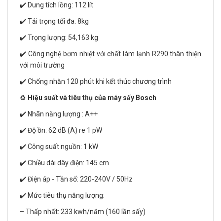
✔️ Dung tích lồng: 112 lít
✔️ Tải trọng tối đa: 8kg
✔️ Trọng lượng: 54,163 kg
✔️ Công nghệ bơm nhiệt với chất làm lạnh R290 thân thiện
với môi trường
✔️ Chống nhăn 120 phút khi kết thúc chương trình
♻️
Hiệu suất và tiêu thụ của máy sấy Bosch
✔️ Nhãn năng lượng : A++
✔️ Độ ồn: 62 dB (A) re 1 pW
✔️ Công suất nguồn: 1 kW
✔️ Chiều dài dây điện: 145 cm
✔️ Điện áp - Tần số: 220-240V / 50Hz
✔️ Mức tiêu thụ năng lượng:
– Thấp nhất: 233 kwh/năm (160 lần sấy)