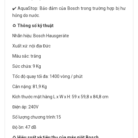
✔️ AquaStop: Bảo đảm của Bosch trong trường hợp bị hư
hỏng do nước.
♻️
Thông số kỹ thuật
Nhãn hiệu: Bosch Hausgeräte
Xuất xứ: nội địa Đức
Màu sắc: trắng
Sức chứa: 9 Kg
Tốc độ quay tối đa: 1400 vòng / phút
Cân nặng: 81,9 Kg
Kích thước mặt hàng L x W x H: 59 x 59,8 x 84,8 cm
Điện áp: 240V
Số lượng chương trình:15
Độ ồn: 47 dB
♻️
Hiệu suất và tiêu thụ của máy giặt Bosch