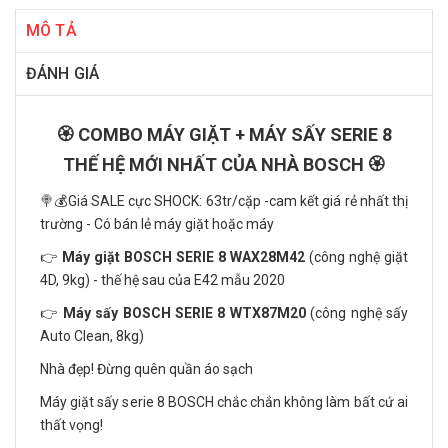
MÔ TẢ
ĐÁNH GIÁ
🏵️ COMBO MÁY GIẶT + MÁY SẤY SERIE 8
THẾ HỆ MỚI NHẤT CỦA NHÀ BOSCH 🏵️
🍭💰Giá SALE cực SHOCK: 63tr/cặp -cam kết giá rẻ nhất thị
trường - Có bán lẻ máy giặt hoặc máy
👉
Máy giặt BOSCH SERIE 8 WAX28M42
(công nghệ giặt
4D, 9kg) - thế hệ sau của E42 mẫu 2020
👉
Máy sấy BOSCH SERIE 8 WTX87M20
(công nghệ sấy
Auto Clean, 8kg)
Nhà đẹp! Đừng quên quần áo sạch
Máy giặt sấy serie 8 BOSCH chắc chắn không làm bất cứ ai
thất vọng!