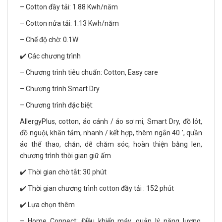
– Cotton đầy tải: 1.88 Kwh/năm
– Cotton nửa tải: 1.13 Kwh/năm
– Chế độ chờ: 0.1W
✔️ Các chương trình
– Chương trình tiêu chuẩn: Cotton, Easy care
– Chương trình Smart Dry
– Chương trình đặc biệt:
AllergyPlus, cotton, áo cánh / áo sơ mi, Smart Dry, đồ lót,
đồ nguội, khăn tắm, nhanh / kết hợp, thêm ngắn 40 ', quần
áo thể thao, chăn, dễ chăm sóc, hoàn thiện bằng len,
chương trình thời gian giữ ấm
✔️ Thời gian chờ tắt: 30 phút
✔️ Thời gian chương trình cotton đầy tải : 152 phút
✔️ Lựa chọn thêm
– Home Connect: Điều khiển máy, quản lý năng lượng,