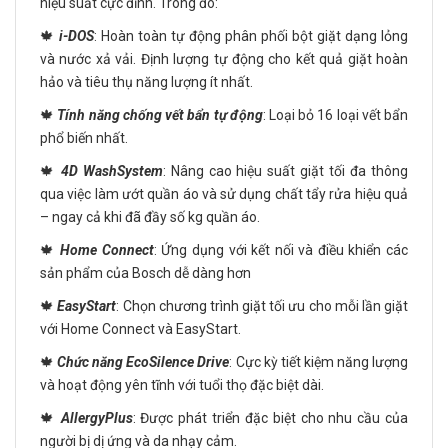
hiệu suất cực đỉnh. Trong đó:
🍁
i-DOS
: Hoàn toàn tự động phân phối bột giặt dạng lỏng
và nước xả vải. Định lượng tự động cho kết quả giặt hoàn
hảo và tiêu thụ năng lượng ít nhất.
🍁
Tính năng chống vết bẩn tự động
: Loại bỏ 16 loại vết bẩn
phổ biến nhất.
🍁
4D WashSystem
: Nâng cao hiệu suất giặt tối đa thông
qua việc làm ướt quần áo và sử dụng chất tẩy rửa hiệu quả
– ngay cả khi đã đầy số kg quần áo.
🍁
Home Connect
: Ứng dụng với kết nối và điều khiển các
sản phẩm của Bosch dễ dàng hơn
🍁
EasyStart
: Chọn chương trình giặt tối ưu cho mỗi lần giặt
với Home Connect và EasyStart.
🍁
Chức năng EcoSilence Drive
: Cực kỳ tiết kiệm năng lượng
và hoạt động yên tĩnh với tuổi thọ đặc biệt dài.
🍁
AllergyPlus
: Được phát triển đặc biệt cho nhu cầu của
người bị dị ứng và da nhạy cảm.