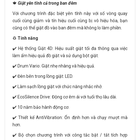
🍁
Giặt yên tĩnh cả trong ban đêm
Với chương trình đặc biệt yên tĩnh này với số vòng quay
cuối cùng giảm và tín hiệu cuối cùng bị vô hiệu hóa, bạn
cũng có thể giặt đồ vào ban đêm mà không lo làm phiền.
♻️
Tính năng
✔️ Hệ thống Giặt 4D: Hiệu suất giặt tối đa thông qua việc
làm ẩm hiệu quả đồ giặt và sử dụng bột giặt.
✔️ Drum Vario: Giặt nhẹ nhàng và hiệu quả.
✔️ Đèn bên trong lồng giặt: LED.
✔️ Làm sạch lồng giặt với chức năng nhắc nhở.
✔️ EcoSilence Drive: Động cơ êm ái với tuổi thọ lâu dài.
✔️ 10 năm bảo hành động cơ.
✔️ Thiết kế AntiVibration: Ổn định hơn và chạy mượt mà
hơn.
✔️ Bộ chọn chương trình với công tắc bật / tắt tích hợp