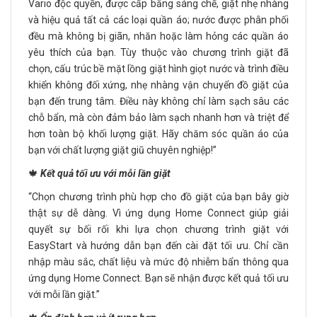
Vario độc quyền, được cấp bằng sáng chế, giặt nhẹ nhàng
và hiệu quả tất cả các loại quần áo; nước được phân phối
đều mà không bị giãn, nhăn hoặc làm hỏng các quần áo
yêu thích của bạn. Tùy thuộc vào chương trình giặt đã
chọn, cấu trúc bề mặt lồng giặt hình giọt nước và trình điều
khiển không đối xứng, nhẹ nhàng vận chuyển đồ giặt của
bạn đến trung tâm. Điều này không chỉ làm sạch sâu các
chỗ bẩn, mà còn đảm bảo làm sạch nhanh hơn và triệt để
hơn toàn bộ khối lượng giặt. Hãy chăm sóc quần áo của
bạn với chất lượng giặt giũ chuyên nghiệp!”
🍁
Kết quả tối ưu với mỗi lần giặt
“Chọn chương trình phù hợp cho đồ giặt của bạn bây giờ
thật sự dễ dàng. Vì ứng dụng Home Connect giúp giải
quyết sự bối rối khi lựa chọn chương trình giặt với
EasyStart và hướng dẫn bạn đến cài đặt tối ưu. Chỉ cần
nhập màu sắc, chất liệu và mức độ nhiễm bẩn thông qua
ứng dụng Home Connect. Bạn sẽ nhận được kết quả tối ưu
với mỗi lần giặt.”