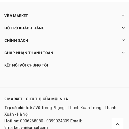
VỀ 9 MARKET
HỖ TRỢ KHÁCH HÀNG
CHÍNH SÁCH
CHẤP NHẬN THANH TOÁN
KẾT NỐI VỚI CHÚNG TÔI
9 MARKET - SIÊU THỊ CỦA MỌI NHÀ
Trụ sở chính:
57 Vũ Trọng Phụng - Thanh Xuân Trung - Thanh
Đồng hồ mặt dê
Xuân - Hà Nội
550.000₫
Hotline:
0906268080 - 0399024309
Email:
undefined
9market.vn@gmail.com