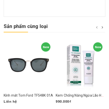
Sản phẩm cùng loại
New
New
Kính mát Tom Ford TF548K 01A
Kem Chống Nắng Ngừa Lão Hóa, Nám Da MartiDerm
Liên hệ
990.000₫