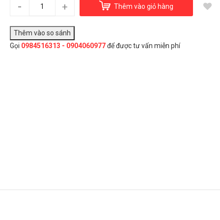
-
Đồng hồ mặt gà
+
Thêm vào giỏ hàng
550.000₫
Gọi
0984516313 - 0904060977
để được tư vấn miễn phí
Đây là giải pháp trải nghiệm phát triển bởi EGANY
Chọn Mua