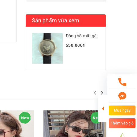
Sản phẩm vừa xem
Đồng hồ mặt gà
550.000₫
Mua ngay
New
New
Thêm vào giỏ