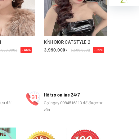
i
KÍNH DIOR CATSTYLE 2
Kính Dior 
3.990.000₫
3.900.000
9.500.000₫
- 44%
6.500.000₫
- 39%
Mua ngay
Mua ngay
Hỗ trợ online 24/7
 ưu đãi
Gọi ngay 0984516313 để được tư
vấn