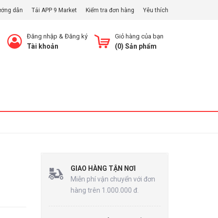
ướng dẫn
Tải APP 9 Market
Kiểm tra đơn hàng
Yêu thích
Đăng nhập
&
Đăng ký
Giỏ hàng của bạn
Tài khoản
(
0
) Sản phẩm
Xem Giỏ
GIAO HÀNG TẬN NƠI
Miễn phí vận chuyển với đơn
hàng trên 1.000.000 đ.