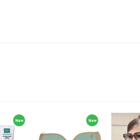
New
New