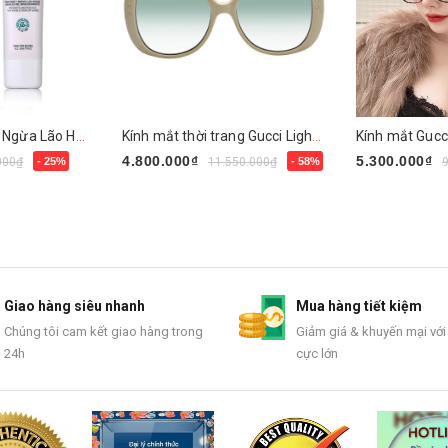
Kem Chống Nắng Ngừa Lão Hóa, Nám Da MartiDerm
Kính mắt thời trang Gucci Light GG0472S 005
Kính mắt Gucc
4.800.000₫
5.300.000₫
000₫
- 25%
11.550.000₫
- 58%
Mua ngay
Mua ngay
Giao hàng siêu nhanh
Mua hàng tiết kiệm
Chúng tôi cam kết giao hàng trong
Giảm giá & khuyến mại với
24h
cực lớn