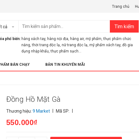
Trang chủ
H
Tìm kiếm
t cả
óa phổ biến:
hàng xách tay
,
hàng nội địa
,
hàng air
,
mỹ phẩm
,
thực phẩm chức
năng
,
thời trang độc lạ
,
nữ trang độc lạ
,
mỹ phẩm xách tay
,
đồ gia
dụng nhập khẩu
,
thực phẩm sạch...
PHẨM BÁN CHẠY
BẢN TIN KHUYẾN MÃI
Đồng Hồ Mặt Gà
|
|
Thương hiệu:
9 Market
Mã SP:
550.000₫