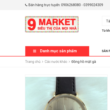
Bán hàng trực tuyến:
0906268080
-
0399024309
Tấ
Từ kh
Danh mục sản phẩm
SẢN 
Trang chủ
Các nước khác
Đồng hồ mặt gà