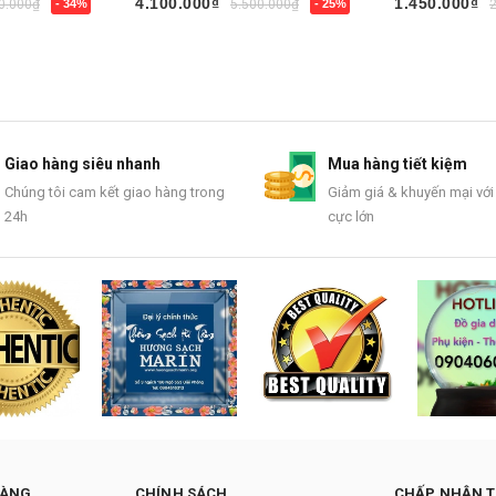
4.100.000₫
1.450.000₫
0.000₫
- 34%
5.500.000₫
- 25%
Mua ngay
Mua ngay
Giao hàng siêu nhanh
Mua hàng tiết kiệm
Chúng tôi cam kết giao hàng trong
Giảm giá & khuyến mại với
24h
cực lớn
HÀNG
CHÍNH SÁCH
CHẤP NHẬN 