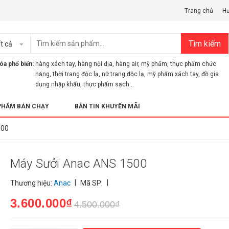
Trang chủ
H
Tìm kiếm
t cả
óa phổ biến:
hàng xách tay
,
hàng nội địa
,
hàng air
,
mỹ phẩm
,
thực phẩm chức
năng
,
thời trang độc lạ
,
nữ trang độc lạ
,
mỹ phẩm xách tay
,
đồ gia
dụng nhập khẩu
,
thực phẩm sạch...
PHẨM BÁN CHẠY
BẢN TIN KHUYẾN MÃI
500
Máy Sưởi Anac ANS 1500
|
|
Thương hiệu:
Anac
Mã SP:
3.600.000₫
4.500.000₫