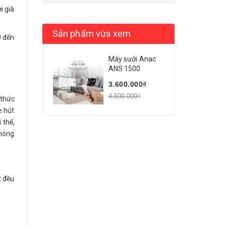
i già
Sản phẩm vừa xem
0 đến
Máy sưởi Anac
ANS 1500
3.600.000₫
4.500.000₫
 thức
e hút
 thế,
thông
t đều