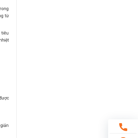
trong
ng từ
 tiêu
nhiệt
 được
 giản