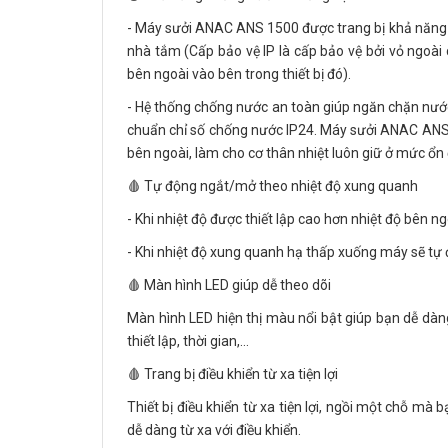
- Máy sưởi ANAC ANS 1500 được trang bị khả năng 
nhà tắm (Cấp bảo vệ IP là cấp bảo vệ bởi vỏ ngoài 
bên ngoài vào bên trong thiết bị đó).
- Hệ thống chống nước an toàn giúp ngăn chặn nướ
chuẩn chỉ số chống nước IP24. Máy sưởi ANAC ANS 1
bên ngoài, làm cho cơ thân nhiệt luôn giữ ở mức ổn
🩸 Tự động ngắt/mở theo nhiệt độ xung quanh
- Khi nhiệt độ được thiết lập cao hơn nhiệt độ bên 
- Khi nhiệt độ xung quanh hạ thấp xuống máy sẽ tự 
🩸 Màn hình LED giúp dễ theo dõi
Màn hình LED hiện thị màu nổi bật giúp bạn dễ dàng
thiết lập, thời gian,…
🩸 Trang bị điều khiển từ xa tiện lợi
Thiết bị điều khiển từ xa tiện lợi, ngồi một chỗ mà
dễ dàng từ xa với điều khiển.