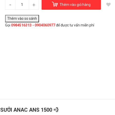
Máy sưởi Anac ANS 1500
-
+
Thêm vào giỏ hàng
3.600.000₫
Gọi
0984516313 - 0904060977
để được tư vấn miễn phí
Đây là giải pháp trải nghiệm phát triển bởi EGANY
Chọn Mua
 SƯỞI ANAC ANS 1500 💨