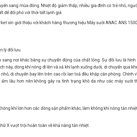
uyển sang mùa đông. Nhiệt độ giảm thấp, nhiều gia đình có trẻ nhỏ, ngườ
 để đối phó với thời tiết lạnh giá.
rket xin giới thiệu với khách hàng thương hiệu Máy sưởi ANAC ANS 150
lý đối lưu.
này sang nơi khác bằng sự chuyển động của chất lỏng. Sự đối lưu là hình
ách này, dòng khí nóng đi lên và xả khí lạnh xuống dưới, di chuyển qua kh
hỏ, di chuyển bay lên trên cao rồi lan toả đều khắp căn phòng. Chính vì
à ấm lâu hơn nên không gây ra tình trạng khô da như các máy sưởi 
c không khí lớn hơn các dòng sản phẩm khác, làm không khí nóng tản nhiệ
chữ X vượt trội hoàn toàn về khả năng tản nhiệt.