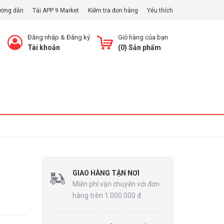
ướng dẫn
Tải APP 9 Market
Kiểm tra đơn hàng
Yêu thích
Đăng nhập
&
Đăng ký
Giỏ hàng của bạn
Tài khoản
(
0
) Sản phẩm
Xem Giỏ
GIAO HÀNG TẬN NƠI
Miễn phí vận chuyển với đơn
hàng trên 1.000.000 đ.