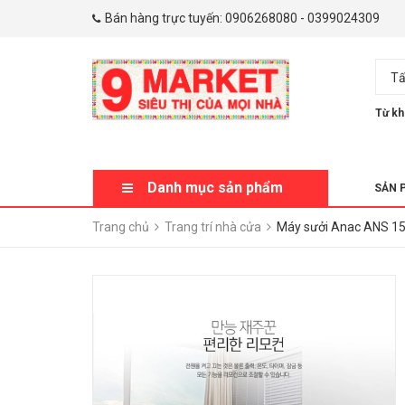
Bán hàng trực tuyến:
0906268080
-
0399024309
Tấ
Từ kh
Danh mục sản phẩm
SẢN 
Trang chủ
Trang trí nhà cửa
Máy sưởi Anac ANS 1