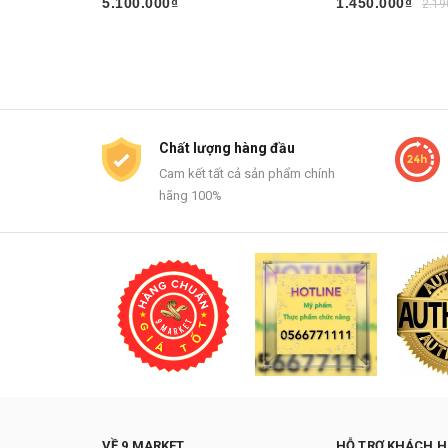
5.100.000₫
1.450.000₫
2.19
Mua ngay
Mua ngay
Chất lượng hàng đầu
Cam kết tất cả sản phẩm chính
hãng 100%
VỀ 9 MARKET
HỖ TRỢ KHÁCH 