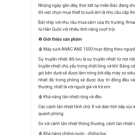
Những ngày gần đây, thời tiết tại miền Bắc đang ch
thì việc chọn mua thiết bị sưởi ấm là nhu cầu cấp thiết
Bắt nhịp với nhu cầu mua sắm của thị trường, 9ma
từ Hàn Quốc với nhiều tính năng vượt trội.
♻️ Giới thiệu sản phẩm
🩸 Máy sưởi ANAC ANS 1500 hoạt động theo nguyên 
Sự truyền nhiệt đối lưu là sự truyền nhiệt từ nơi 
truyền nhiệt chủ yếu trong chất lỏng và khí. Bằng c
gió bên dưới sẽ được làm nóng bởi dây may so siêu n
nhiệt độ trong phòng sẽ được duy trì đồng đều v
thường, nhất là với người già và trẻ em.
🩸 Khả năng tản nhiệt rộng và đều
Các cánh tản nhiệt hình chữ X với diện tích tiếp xú
quanh phòng.
So với cánh tản nhiệt thông thường, cách tản nhiệt 
🩸 Khả năng chống nước - chống bụi