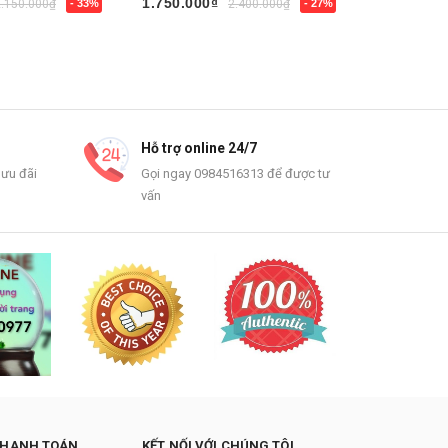
1.750.000₫
1.500.000
2.150.000₫
- 33%
2.400.000₫
- 27%
Mua ngay
Mua ngay
Hỗ trợ online 24/7
 ưu đãi
Gọi ngay 0984516313 để được tư
vấn
THANH TOÁN
KẾT NỐI VỚI CHÚNG TÔI