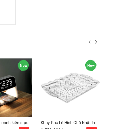
New
New
Đồng hồ thông minh kiêm sạc không dây Mooas Hàn Quốc kèm đèn ngủ
Khay Pha Lê Hình Chữ Nhật Irris Đức