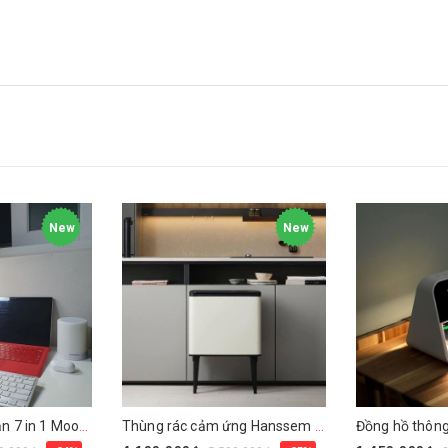
New
New
Đèn bàn chống cận 7 in 1 Mooaz MLW1
Thùng rác cảm ứng Hanssem 30L