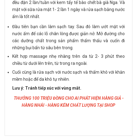
đều đặn 2 lần/tuần với kem tẩy tế bào chết bà già Nga. Và
mặt với sữa rửa mặt 1- 2 lần 1 ngày và rửa sạch bằng nước
ấm là tốt nhất.
Đầu tiên bạn cần làm sạch tay. Sau đó làm ướt mặt với
nước ấm để các lỗ chân lông được giản nở. Mở đường cho
các dưỡng chất trong sản phẩm thẩm thấu và cuốn đi
những bụi bẩn từ sâu bên trong.
Kết hợp massage nhẹ nhàng trên da từ 2- 3 phút theo
chiều từ dưới lên trên, từ trong ra ngoài.
Cuối cùng là rửa sạch với nước sạch và thấm khô với khăn
mềm hoặc để da khô tự nhiên.
Lưu ý: Tránh tiếp xúc với vùng mắt.
THƯỞNG 100 TRIỆU ĐỒNG CHO AI PHÁT HIỆN HÀNG GIẢ -
HÀNG NHÁI - HÀNG KÉM CHẤT LƯỢNG TẠI SHOP