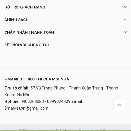
HỖ TRỢ KHÁCH HÀNG
CHÍNH SÁCH
CHẤP NHẬN THANH TOÁN
KẾT NỐI VỚI CHÚNG TÔI
9 MARKET - SIÊU THỊ CỦA MỌI NHÀ
Trụ sở chính:
57 Vũ Trọng Phụng - Thanh Xuân Trung - Thanh
Sữa rửa mặt & tẩy da chết bà già Nga
Xuân - Hà Nội
Agafia
Hotline:
0906268080 - 0399024309
Email:
120.000₫
9market.vn@gmail.com
undefined
Đây là giải pháp trải nghiệm phát triển bởi EGANY