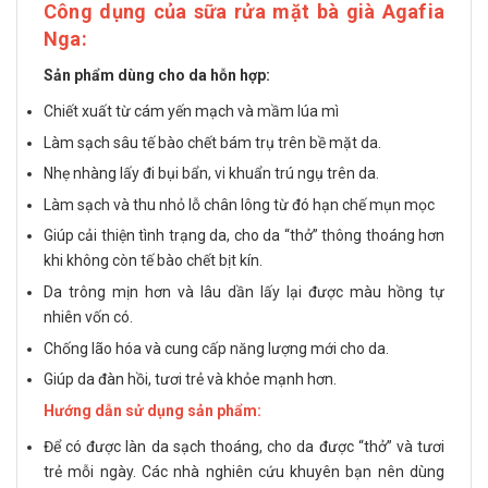
Công dụng của sữa rửa mặt bà già Agafia
Nga:
Sản phẩm dùng cho da hỗn hợp:
Chiết xuất từ cám yến mạch và mầm lúa mì
Làm sạch sâu tế bào chết bám trụ trên bề mặt da.
Nhẹ nhàng lấy đi bụi bẩn, vi khuẩn trú ngụ trên da.
Làm sạch và thu nhỏ lỗ chân lông từ đó hạn chế mụn mọc
Giúp cải thiện tình trạng da, cho da “thở” thông thoáng hơn
khi không còn tế bào chết bịt kín.
Da trông mịn hơn và lâu dần lấy lại được màu hồng tự
nhiên vốn có.
Chống lão hóa và cung cấp năng lượng mới cho da.
Giúp da đàn hồi, tươi trẻ và khỏe mạnh hơn.
Hướng dẫn sử dụng sản phẩm:
Để có được làn da sạch thoáng, cho da được “thở” và tươi
trẻ mỗi ngày. Các nhà nghiên cứu khuyên bạn nên dùng