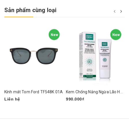
Sản phẩm cùng loại
New
New
Kính mát Tom Ford TF548K 01A
Kem Chống Nắng Ngừa Lão Hóa, Nám Da MartiDerm
Liên hệ
990.000₫