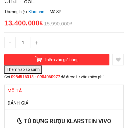
Chai - 88L
Thương hiệu:
Klarstein
Mã SP:
13.400.000₫
15.990.000₫
-
+
Thêm vào giỏ hàng
Gọi
0984516313 - 0904060977
để được tư vấn miễn phí
MÔ TẢ
ĐÁNH GIÁ
🌜 TỦ ĐỰNG RƯỢU KLARSTEIN VIVO