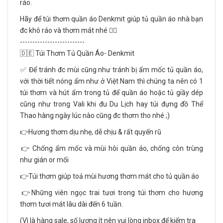
ráo.
Hãy để túi thơm quần áo Denkmit giúp tủ quần áo nhà bạn
đc khô ráo và thơm mát nhé
👌🏻
--------------------------
🇩🇪 Túi Thơm Tủ Quần Áo- Denkmit
✅ Để tránh đc mùi cũng như tránh bị ẩm mốc tủ quần áo,
với thời tiết nóng ẩm như ở Việt Nam thì chúng ta nên có 1
túi thơm và hút ẩm trong tủ để quần áo hoặc tủ giầy dép
cũng như trong Vali khi đu Du Lịch hay túi đựng đồ Thể
Thao hàng ngày lúc nào cũng đc thơm tho nhé
;)
👉Hương thơm dịu nhẹ, dễ chịu & rất quyến rũ
👉 Chống ẩm mốc và mùi hôi quần áo, chống côn trùng
như gián or mối
👉Túi thơm giúp toả mùi hương thơm mát cho tủ quần áo
👉Những viên ngọc trai tươi trong túi thơm cho hương
thơm tươi mát lâu dài đến 6 tuần.
(Vì là hàng sale, số lượng ít nên vui lòng inbox để kiểm tra