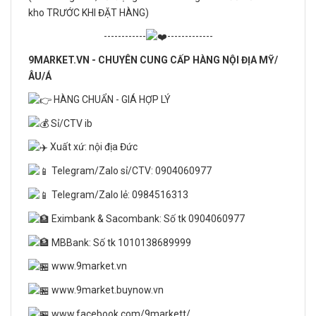
kho TRƯỚC KHI ĐẶT HÀNG)
------------
-------------
9MARKET.VN - CHUYÊN CUNG CẤP HÀNG NỘI ĐỊA MỸ/
ÂU/Á
HÀNG CHUẨN - GIÁ HỢP LÝ
Sỉ/CTV ib
Xuất xứ: nội địa Đức
Telegram/Zalo sỉ/CTV: 0904060977
Telegram/Zalo lẻ: 0984516313
Eximbank & Sacombank: Số tk 0904060977
MBBank: Số tk 1010138689999
www.9market.vn
www.9market.buynow.vn
www.facebook.com/9markett/