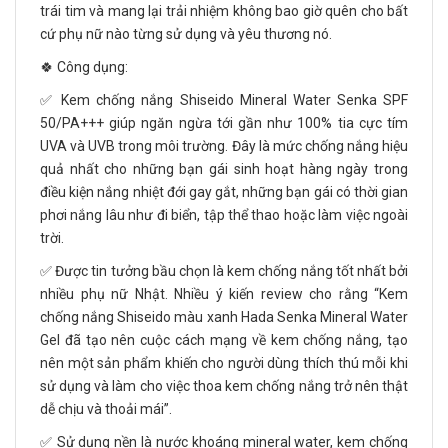
trái tim và mang lại trải nhiệm không bao giờ quên cho bất
cứ phụ nữ nào từng sử dụng và yêu thương nó.
🍀 Công dụng:
✅ Kem chống nắng Shiseido Mineral Water Senka SPF
50/PA+++ giúp ngăn ngừa tới gần như 100% tia cực tím
UVA và UVB trong môi trường. Đây là mức chống nắng hiệu
quả nhất cho những bạn gái sinh hoạt hàng ngày trong
điều kiện nắng nhiệt đới gay gắt, những bạn gái có thời gian
phơi nắng lâu như đi biển, tập thể thao hoặc làm việc ngoài
trời.
✅ Được tin tưởng bầu chọn là kem chống nắng tốt nhất bởi
nhiều phụ nữ Nhật. Nhiều ý kiến review cho rằng “Kem
chống nắng Shiseido màu xanh Hada Senka Mineral Water
Gel đã tạo nên cuộc cách mạng về kem chống nắng, tạo
nên một sản phẩm khiến cho người dùng thích thú mỗi khi
sử dụng và làm cho việc thoa kem chống nắng trở nên thật
dễ chịu và thoải mái”.
✅ Sử dụng nền là nước khoáng mineral water, kem chống