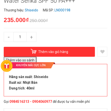
Water Senka SPF 50 PA+++
Thương hiệu:
Shiseido
Mã SP:
LN000198
235.000₫
250.000₫
-
+
Thêm vào giỏ hàng
KHUYẾN MÃI CỰC LỚN
Hãng sản xuất: Shiseido
Xuất xứ: Nhật Bản
Dung tích: 40ml
Gọi
0984516313 - 0904060977
để được tư vấn miễn phí