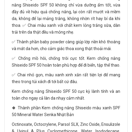
nắng Shiseido SPF 50 không chỉ vừa dưỡng ẩm tốt, vừa
đầy đủ về hiệu quả chống nắng, lại còn rất mướt và mềm
da, không để lại mảng trắng, không nhờn rít hay bí da khi
thoa. ✅ Chai màu xanh với chất kem lỏng trắng sữa, dàn
trải trên da thật đều và mỏng nhẹ.
✅ Thành phần baby powder càng giúp lớp nền khô thoáng
và mát da hơn, cho cảm giác thoa xong thật thoải mái.
✅ Chống mồ hôi, chống trôi cực tốt. Kem chống nắng
Shiseido SPF 50 hoàn toàn phù hợp để đi biển, tập thể thao.
✅ Chai nhỏ gọn, màu xanh xinh xắn rất tiện lợi để mang
theo trong túi xách đi tới bất cứ đâu.
Kem chống nắng Shiseido SPF 50 cực kỳ lành tính và an
toàn cho ngay cả làn da nhạy cảm nhất.
🍀 Thành phần Kem chống nắng Shiseido màu xanh SPF
50 Mineral Water Senka Nhật Bản
Octinoxate, Octocrylene, Parsol SLX, Zinc Oxide, Ensulizole
& Uvinul A Plus Cyclomethicone, Water, Isododecane,