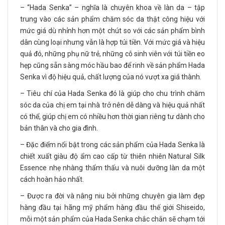
– “Hada Senka” – nghĩa là chuyên khoa về làn da – tập
trung vào các sản phẩm chăm sóc da thật công hiệu với
mức giá dù nhỉnh hơn một chút so với các sản phẩm bình
dân cùng loại nhưng vẫn là hợp túi tiền. Với mức giá và hiệu
quả đó, những phụ nữ trẻ, những cô sinh viên với túi tiền eo
hẹp cũng sẵn sàng móc hầu bao để rinh về sản phẩm Hada
Senka vì độ hiệu quả, chất lượng của nó vượt xa giá thành.
– Tiêu chí của Hada Senka đó là giúp cho chu trình chăm
sóc da của chị em tại nhà trở nên dễ dàng và hiệu quả nhất
có thể, giúp chị em có nhiều hơn thời gian riêng tư dành cho
bản thân và cho gia đình.
– Đặc điểm nổi bật trong các sản phẩm của Hada Senka là
chiết xuất giàu độ ẩm cao cấp từ thiên nhiên Natural Silk
Essence nhẹ nhàng thẩm thấu và nuôi dưỡng làn da một
cách hoàn hảo nhất.
– Được ra đời và nâng niu bởi những chuyên gia làm đẹp
hàng đầu tại hãng mỹ phẩm hàng đầu thế giới Shiseido,
mỗi một sản phẩm của Hada Senka chắc chắn sẽ chạm tới