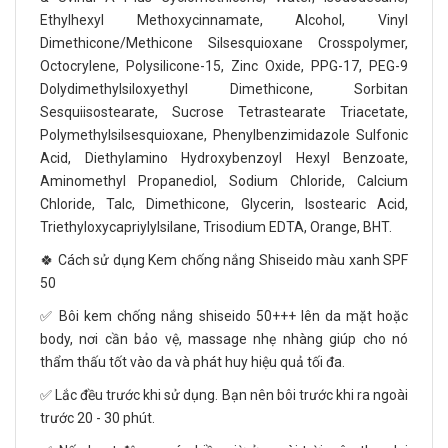
Ethylhexyl Methoxycinnamate, Alcohol, Vinyl
Dimethicone/Methicone Silsesquioxane Crosspolymer,
Octocrylene, Polysilicone-15, Zinc Oxide, PPG-17, PEG-9
Dolydimethylsiloxyethyl Dimethicone, Sorbitan
Sesquiisostearate, Sucrose Tetrastearate Triacetate,
Polymethylsilsesquioxane, Phenylbenzimidazole Sulfonic
Acid, Diethylamino Hydroxybenzoyl Hexyl Benzoate,
Aminomethyl Propanediol, Sodium Chloride, Calcium
Chloride, Talc, Dimethicone, Glycerin, Isostearic Acid,
Triethyloxycapriylylsilane, Trisodium EDTA, Orange, BHT.
🍀 Cách sử dụng Kem chống nắng Shiseido màu xanh SPF
50
✅ Bôi kem chống nắng shiseido 50+++ lên da mặt hoặc
body, nơi cần bảo vệ, massage nhẹ nhàng giúp cho nó
thẩm thấu tốt vào da và phát huy hiệu quả tối đa.
✅ Lắc đều trước khi sử dụng. Bạn nên bôi trước khi ra ngoài
trước 20 - 30 phút.