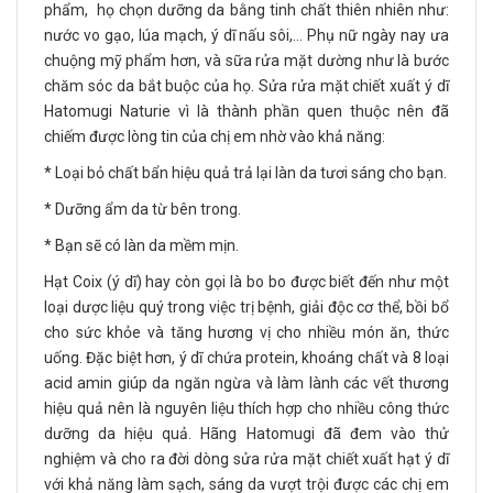
phẩm, họ chọn dưỡng da bằng tinh chất thiên nhiên như:
nước vo gạo, lúa mạch, ý dĩ nấu sôi,… Phụ nữ ngày nay ưa
chuộng mỹ phẩm hơn, và sữa rửa mặt dường như là bước
chăm sóc da bắt buộc của họ. Sửa rửa mặt chiết xuất ý dĩ
Hatomugi Naturie vì là thành phần quen thuộc nên đã
chiếm được lòng tin của chị em nhờ vào khả năng:
* Loại bỏ chất bẩn hiệu quả trả lại làn da tươi sáng cho bạn.
* Dưỡng ẩm da từ bên trong.
* Bạn sẽ có làn da mềm mịn.
Hạt Coix (ý dĩ) hay còn gọi là bo bo được biết đến như một
loại dược liệu quý trong việc trị bệnh, giải độc cơ thể, bồi bổ
cho sức khỏe và tăng hương vị cho nhiều món ăn, thức
uống. Đặc biệt hơn, ý dĩ chứa protein, khoáng chất và 8 loại
acid amin giúp da ngăn ngừa và làm lành các vết thương
hiệu quả nên là nguyên liệu thích hợp cho nhiều công thức
dưỡng da hiệu quả. Hãng Hatomugi đã đem vào thử
nghiệm và cho ra đời dòng sửa rửa mặt chiết xuất hạt ý dĩ
với khả năng làm sạch, sáng da vượt trội được các chị em