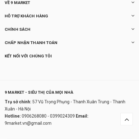
VỀ 9 MARKET
HỖ TRỢ KHÁCH HÀNG
CHÍNH SÁCH
CHẤP NHẬN THANH TOÁN
KẾT NỐI VỚI CHÚNG TÔI
9 MARKET - SIÊU THỊ CỦA MỌI NHÀ
Trụ sở chính:
57 Vũ Trọng Phụng - Thanh Xuân Trung - Thanh
Sữa rửa mặt ý dĩ Hatomugi Nhật Bản
Xuân - Hà Nội
0₫
Hotline:
0906268080 - 0399024309
Email:
undefined
9market.vn@gmail.com