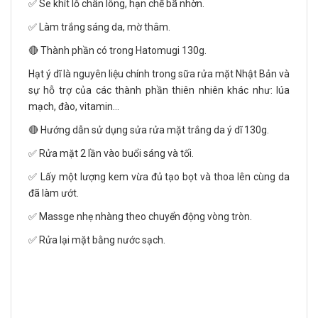
✅ Se khít lỗ chân lông, hạn chế bã nhờn.
✅ Làm trắng sáng da, mờ thâm.
🔴 Thành phần có trong Hatomugi 130g.
Hạt ý dĩ là nguyên liệu chính trong sữa rửa mặt Nhật Bản và
sự hỗ trợ của các thành phần thiên nhiên khác như: lúa
mạch, đào, vitamin…
🔴 Hướng dẫn sử dụng sửa rửa mặt trắng da ý dĩ 130g.
✅ Rửa mặt 2 lần vào buổi sáng và tối.
✅ Lấy một lượng kem vừa đủ tạo bọt và thoa lên cùng da
đã làm ướt.
✅ Massge nhẹ nhàng theo chuyển động vòng tròn.
✅ Rửa lại mặt bằng nước sạch.