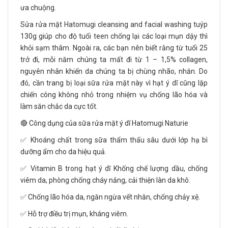
ưa chuộng.
Sửa rửa mặt Hatomugi cleansing and facial washing tuýp
130g giúp cho độ tuổi teen chống lại các loại mụn dậy thì
khỏi sạm thâm. Ngoài ra, các bạn nên biết rằng từ tuổi 25
trở đi, mỗi năm chúng ta mất đi từ 1 – 1,5% collagen,
nguyên nhân khiến da chúng ta bị chùng nhão, nhăn. Do
đó, cần trang bị loại sữa rửa mặt này vì hạt ý dĩ cũng lặp
chiến công không nhỏ trong nhiệm vụ chống lão hóa và
làm săn chắc da cực tốt.
🔴 Công dụng của sữa rửa mặt ý dĩ Hatomugi Naturie
✅ Khoáng chất trong sữa thẩm thấu sâu dưới lớp hạ bì
dưỡng ẩm cho da hiệu quả.
✅ Vitamin B trong hạt ý dĩ Khống chế lượng dầu, chống
viêm da, phòng chống cháy nắng, cải thiện làn da khô.
✅ Chống lão hóa da, ngăn ngừa vết nhăn, chống chảy xệ.
✅ Hỗ trợ điều trị mụn, kháng viêm.