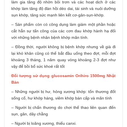
làm gia tăng độ nhờn bôi trơn và các hoạt dịch ở các
khớp làm tăng độ đàn hồi dẻo dai, tái sinh và nuôi dưỡng
sụn khớp, tăng sức mạnh liên kết cơ-gân-sụn-khớp.
– Sản phẩm còn có công dụng làm giảm một phần hoặc
cắt hẳn sự tấn công của các cơn đau khớp hành hạ đối
với những bệnh nhân bệnh khớp mãn tính.
– Đồng thời, người không bị bệnh khớp nhưng về già đi
lại khó khăn cũng có thể bắt đầu uống theo đợt, mỗi đợt
khoảng 3 tháng, 1 năm quay vòng khoảng 2-3 đợt như
vậy để bồi bổ sức khoẻ rất tốt
Đối tượng sử dụng glucosamin Orihiro 1500mg Nhật
Bản
– Những người bị hư, hỏng xương khớp: tổn thương đốt
sống cổ, hư khớp háng, viêm khớp bán cấp và mãn tính
– Người bị chấn thương do chơi thể thao liên quan đến
sụn, gân, dây chằng
– Người bị loãng xương, thiếu canxi.