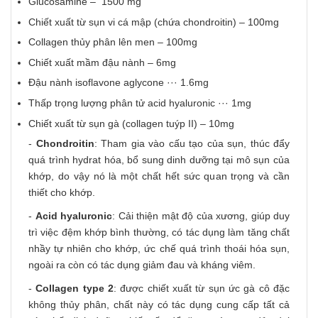
Glucosamine – 1500 mg
Chiết xuất từ sụn vi cá mập (chứa chondroitin) – 100mg
Collagen thủy phân lên men – 100mg
Chiết xuất mầm đậu nành – 6mg
Đậu nành isoflavone aglycone ··· 1.6mg
Thấp trọng lượng phân tử acid hyaluronic ··· 1mg
Chiết xuất từ sụn gà (collagen tuýp II) – 10mg
-
Chondroitin
: Tham gia vào cấu tạo của sụn, thúc đẩy
quá trình hydrat hóa, bổ sung dinh dưỡng tại mô sụn của
khớp, do vậy nó là một chất hết sức quan trọng và cần
thiết cho khớp.
-
Acid hyaluronic
: Cải thiện mật độ của xương, giúp duy
trì việc đệm khớp bình thường, có tác dụng làm tăng chất
nhầy tự nhiên cho khớp, ức chế quá trình thoái hóa sụn,
ngoài ra còn có tác dụng giảm đau và kháng viêm.
-
Collagen type 2
: được chiết xuất từ sụn ức gà cô đặc
không thủy phân, chất này có tác dụng cung cấp tất cả