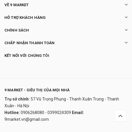
VỀ 9 MARKET
HỖ TRỢ KHÁCH HÀNG
CHÍNH SÁCH
CHẤP NHẬN THANH TOÁN
KẾT NỐI VỚI CHÚNG TÔI
9 MARKET - SIÊU THỊ CỦA MỌI NHÀ
Trụ sở chính:
57 Vũ Trọng Phụng - Thanh Xuân Trung - Thanh
Viên uống Orihiro Glucosamine 1500mg
Xuân - Hà Nội
Nhật Bản
Hotline:
0906268080 - 0399024309
Email:
650.000₫
9market.vn@gmail.com
undefined