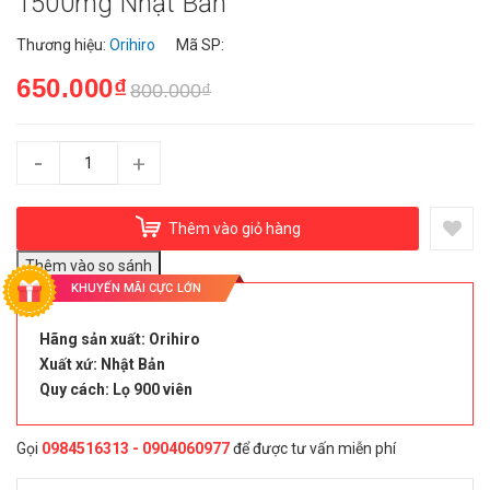
1500mg Nhật Bản
Thương hiệu:
Orihiro
Mã SP:
650.000₫
800.000₫
-
+
Thêm vào giỏ hàng
KHUYẾN MÃI CỰC LỚN
Hãng sản xuất:
Orihiro
Xuất xứ: Nhật Bản
Quy cách: Lọ 900 viên
Gọi
0984516313 - 0904060977
để được tư vấn miễn phí