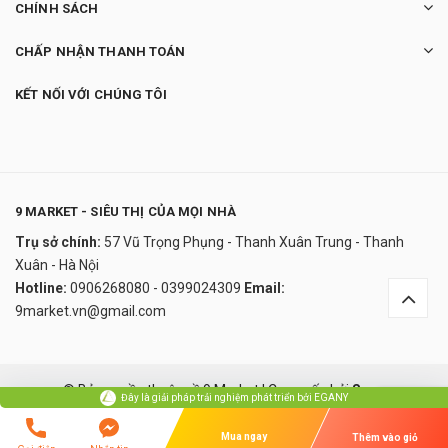
CHÍNH SÁCH
CHẤP NHẬN THANH TOÁN
KẾT NỐI VỚI CHÚNG TÔI
9 MARKET - SIÊU THỊ CỦA MỌI NHÀ
Trụ sở chính:
57 Vũ Trọng Phụng - Thanh Xuân Trung - Thanh
Viên uống trị đau dạ dày Kyabeijin MMSC
Xuân - Hà Nội
Kowa 300 viên Nhật Bản
Hotline:
0906268080 - 0399024309
Email:
650.000₫
9market.vn@gmail.com
undefined
Đây là giải pháp trải nghiệm phát triển bởi EGANY
© Bản quyền thuộc về 9 Market
|
Cung cấp bởi
Sapo
Đây là giải pháp trải nghiệm phát triển bởi EGANY
Xem Giỏ Hàng Và Thanh Toán
So sánh
Mua ngay
Thêm vào giỏ