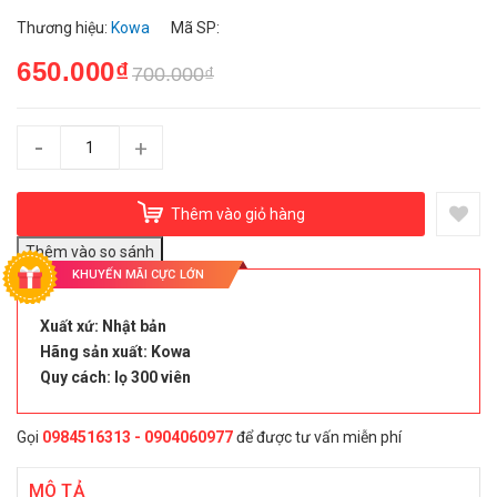
Thương hiệu:
Kowa
Mã SP:
650.000₫
700.000₫
-
+
Thêm vào giỏ hàng
KHUYẾN MÃI CỰC LỚN
Xuất xứ: Nhật bản
Hãng sản xuất: Kowa
Quy cách: lọ 300 viên
Gọi
0984516313 - 0904060977
để được tư vấn miễn phí
MÔ TẢ