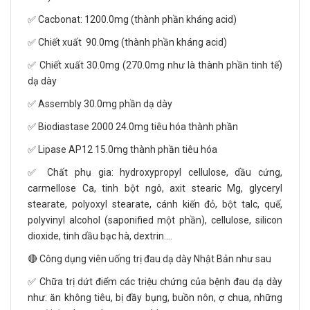
✅ Cacbonat: 1200.0mg (thành phần kháng acid)
✅ Chiết xuất 90.0mg (thành phần kháng acid)
✅ Chiết xuất 30.0mg (270.0mg như là thành phần tinh tế)
dạ dày
✅ Assembly 30.0mg phần dạ dày
✅ Biodiastase 2000 24.0mg tiêu hóa thành phần
✅ Lipase AP12 15.0mg thành phần tiêu hóa
✅ Chất phụ gia: hydroxypropyl cellulose, dầu cứng,
carmellose Ca, tinh bột ngô, axit stearic Mg, glyceryl
stearate, polyoxyl stearate, cánh kiến đỏ, bột talc, quế,
polyvinyl alcohol (saponified một phần), cellulose, silicon
dioxide, tinh dầu bạc hà, dextrin….
🔴 Công dụng viên uống trị đau dạ dày Nhật Bản như sau
✅ Chữa trị dứt điểm các triệu chứng của bệnh đau dạ dày
như: ăn không tiêu, bị đầy bụng, buồn nôn, ợ chua, những