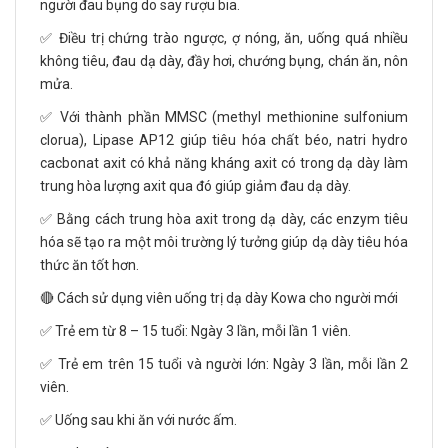
người đau bụng do say rượu bia.
✅ Điều trị chứng trào ngược, ợ nóng, ăn, uống quá nhiều
không tiêu, đau dạ dày, đầy hơi, chướng bụng, chán ăn, nôn
mửa.
✅ Với thành phần MMSC (methyl methionine sulfonium
clorua), Lipase AP12 giúp tiêu hóa chất béo, natri hydro
cacbonat axit có khả năng kháng axit có trong dạ dày làm
trung hòa lượng axit qua đó giúp giảm đau dạ dày.
✅ Bằng cách trung hòa axit trong dạ dày, các enzym tiêu
hóa sẽ tạo ra một môi trường lý tưởng giúp dạ dày tiêu hóa
thức ăn tốt hơn.
🔴 Cách sử dụng viên uống trị dạ dày Kowa cho người mới
✅ Trẻ em từ 8 – 15 tuổi: Ngày 3 lần, mỗi lần 1 viên.
✅ Trẻ em trên 15 tuổi và người lớn: Ngày 3 lần, mỗi lần 2
viên.
✅ Uống sau khi ăn với nước ấm.