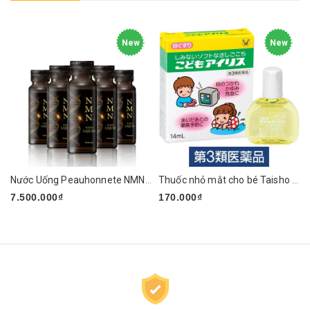
New
New
Nước Uống Peauhonnete NMN+ ARG LIQUID 12000 Nhật Bản
Thuốc nhỏ mắt cho bé Taisho 14ml
7.500.000₫
170.000₫